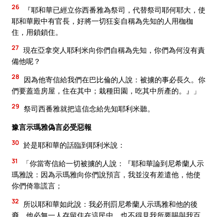
26
『耶和華已經立你西番雅為祭司，代替祭司耶何耶大，使
耶和華殿中有官長，好將一切狂妄自稱為先知的人用枷枷
住，用鎖鎖住。
27
現在亞拿突人耶利米向你們自稱為先知，你們為何沒有責
備他呢？
28
因為他寄信給我們在巴比倫的人說：被擄的事必長久。你
們要蓋造房屋，住在其中；栽種田園，吃其中所產的。』」
29
祭司西番雅就把這信念給先知耶利米聽。
豫言示瑪雅偽言必受惡報
30
於是耶和華的話臨到耶利米說：
31
「你當寄信給一切被擄的人說：『耶和華論到尼希蘭人示
瑪雅說：因為示瑪雅向你們說預言，我並沒有差遣他，他使
你們倚靠謊言；
32
所以耶和華如此說：我必刑罰尼希蘭人示瑪雅和他的後
裔，他必無一人存留住在這民中，也不得見我所要賜與我百