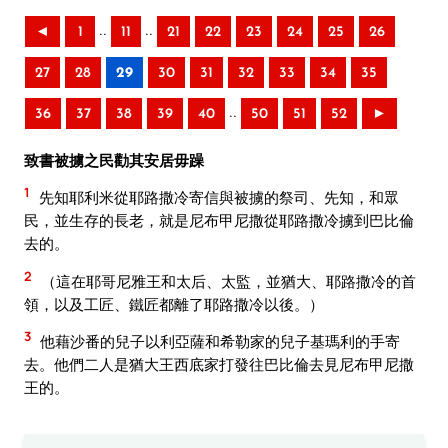
..
..
◄
1
11
21
22
23
24
25
26
27
28
29
30
31
32
33
34
35
..
36
37
38
39
40
50
51
52
►
致書被擄之民勸其安居毋躁
1
先知耶利米從耶路撒冷寄信與被擄的祭司、先知，和眾
民，並生存的長老，就是尼布甲尼撒從耶路撒冷擄到巴比倫
去的。
2
（這在耶哥尼雅王和太后、太監，並猶大、耶路撒冷的首
領，以及工匠、鐵匠都離了耶路撒冷以後。）
3
他藉沙番的兒子以利亞薩和希勒家的兒子基瑪利的手寄
去。他們二人是猶大王西底家打發往巴比倫去見尼布甲尼撒
王的。