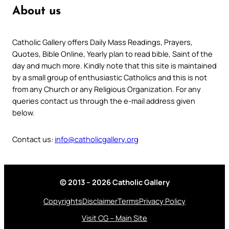
About us
Catholic Gallery offers Daily Mass Readings, Prayers,
Quotes, Bible Online, Yearly plan to read bible, Saint of the
day and much more. Kindly note that this site is maintained
by a small group of enthusiastic Catholics and this is not
from any Church or any Religious Organization. For any
queries contact us through the e-mail address given
below.
Contact us:
info@catholicgallery.org
© 2013 – 2026 Catholic Gallery
Copyrights
Disclaimer
Terms
Privacy Policy
Visit CG – Main Site