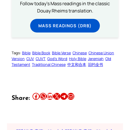
Follow today's Mass readings in the classic
Douay Rheims translation.
MASS READINGS (DRB)
Tags:
Bible
Bible Book
Bible Verse
Chinese
Chinese Union
Version
CUV
CUVT
God’s Word
Holy Bible
Jeremiah
Old
Testament
Traditional Chinese
中文和合本
旧约全书
Share this article on Facebook
Share this article on WhatsApp
Share this article on LinkedIn
Share this article on X
Share this article on Telegram
Email this Article
Share: