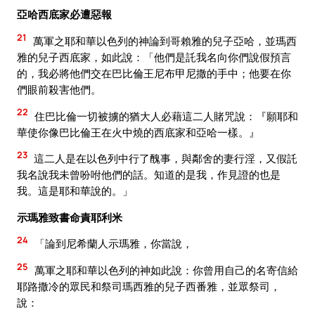
亞哈西底家必遭惡報
21
萬軍之耶和華以色列的神論到哥賴雅的兒子亞哈，並瑪西
雅的兒子西底家，如此說：「他們是託我名向你們說假預言
的，我必將他們交在巴比倫王尼布甲尼撒的手中；他要在你
們眼前殺害他們。
22
住巴比倫一切被擄的猶大人必藉這二人賭咒說：『願耶和
華使你像巴比倫王在火中燒的西底家和亞哈一樣。』
23
這二人是在以色列中行了醜事，與鄰舍的妻行淫，又假託
我名說我未曾吩咐他們的話。知道的是我，作見證的也是
我。這是耶和華說的。」
示瑪雅致書命責耶利米
24
「論到尼希蘭人示瑪雅，你當說，
25
萬軍之耶和華以色列的神如此說：你曾用自己的名寄信給
耶路撒冷的眾民和祭司瑪西雅的兒子西番雅，並眾祭司，
說：