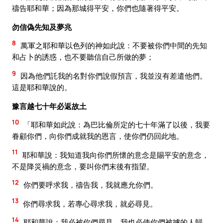
禱告耶和華；因為那城得平安，你們也隨著得平安。
勿信偽先知及夢兆
8
萬軍之耶和華以色列的神如此說：不要被你們中間的先知
和占卜的誘惑，也不要聽信自己所做的夢；
9
因為他們託我的名對你們說假預言，我並沒有差遣他們。
這是耶和華說的。
豫言越七十年必返故土
10
「耶和華如此說：為巴比倫所定的七十年滿了以後，我要
眷顧你們，向你們成就我的恩言，使你們仍回此地。
11
耶和華說：我知道我向你們所懷的意念是賜平安的意念，
不是降災禍的意念，要叫你們末後有指望。
12
你們要呼求我，禱告我，我就應允你們。
13
你們尋求我，若專心尋求我，就必尋見。
14
耶和華說：我必被你們尋見，我也必使你們被擄的人歸