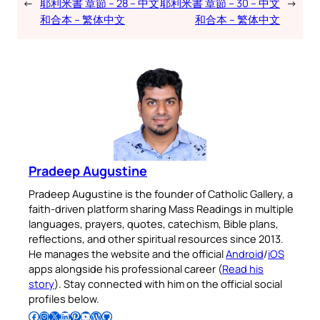
←
耶利米書 章節 – 28 – 中文
耶利米書 章節 – 30 – 中文
→
和合本 – 繁体中文
和合本 – 繁体中文
Pradeep Augustine
Pradeep Augustine is the founder of Catholic Gallery, a
faith-driven platform sharing Mass Readings in multiple
languages, prayers, quotes, catechism, Bible plans,
reflections, and other spiritual resources since 2013.
He manages the website and the official
Android
/
iOS
apps alongside his professional career (
Read his
story
). Stay connected with him on the official social
profiles below.
Follow Pradeep on Facebook
Follow Pradeep on Instagram
Follow Pradeep on X
Follow Pradeep on LinkedIn
Follow Pradeep on Pinterest
Subscribe to Pradeep’s Youtube Channel
Follow Pradeep on WordPress
Follow Pradeep on GitHub