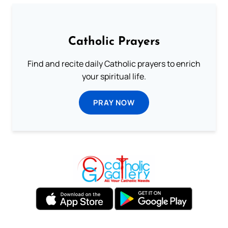
Catholic Prayers
Find and recite daily Catholic prayers to enrich
your spiritual life.
PRAY NOW