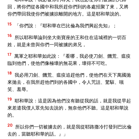
回，將你們從各國中和我所趕你們到的各處招聚了來，又將
你們帶回我使你們被擄掠離開的地方。這是耶和華說的。
15
「你們說：『耶和華在巴比倫為我們興起先知』；
16
所以耶和華論到坐大衛寶座的王和住在這城裡的一切百
姓，就是未曾與你們一同被擄的弟兄，
17
萬軍之耶和華如此說：『看哪，我必使刀劍、饑荒、瘟疫
臨到他們，使他們像極壞的無花果，壞得不可吃。
18
我必用刀劍、饑荒、瘟疫追趕他們，使他們在天下萬國拋
來拋去，在我所趕他們到的各國中，令人咒詛、驚駭、嗤
笑、羞辱。
19
耶和華說：這是因為他們沒有聽從我的話，就是我從早起
來差遣我僕人眾先知去說的，無奈他們不聽。這是耶和華說
的。
20
所以你們一切被擄去的，就是我從耶路撒冷打發到巴比倫
去的，當聽耶和華的話。』」