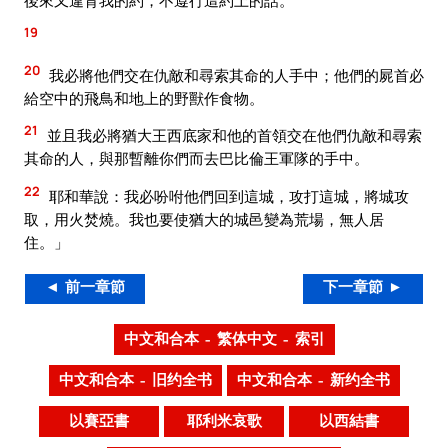
19
20
我必將他們交在仇敵和尋索其命的人手中；他們的屍首必
給空中的飛鳥和地上的野獸作食物。
21
並且我必將猶大王西底家和他的首領交在他們仇敵和尋索
其命的人，與那暫離你們而去巴比倫王軍隊的手中。
22
耶和華說：我必吩咐他們回到這城，攻打這城，將城攻
取，用火焚燒。我也要使猶大的城邑變為荒場，無人居
住。」
◄ 前一章節
下一章節 ►
中文和合本 – 繁体中文 – 索引
中文和合本 – 旧约全书
中文和合本 – 新约全书
以賽亞書
耶利米哀歌
以西結書