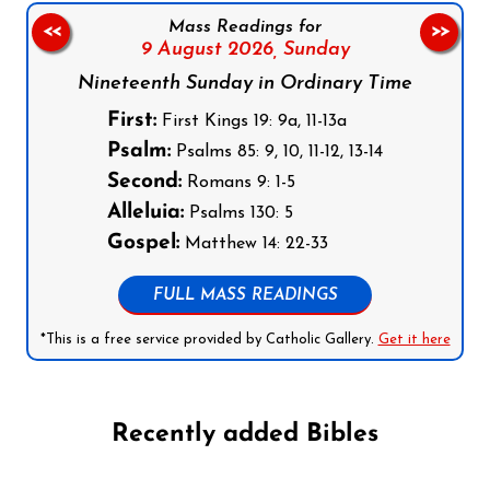
Mass Readings for
<<
>>
9 August 2026,
Sunday
Nineteenth Sunday in Ordinary Time
First:
First Kings 19: 9a, 11-13a
Psalm:
Psalms 85: 9, 10, 11-12, 13-14
Second:
Romans 9: 1-5
Alleluia:
Psalms 130: 5
Gospel:
Matthew 14: 22-33
FULL MASS READINGS
*This is a free service provided by Catholic Gallery.
Get it here
Recently added Bibles