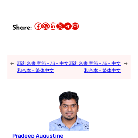
Share this article on Facebook
Share this article on WhatsApp
Share this article on LinkedIn
Share this article on X
Share this article on Telegram
Email this Article
Share:
←
耶利米書 章節 – 33 – 中文
耶利米書 章節 – 35 – 中文
→
和合本 – 繁体中文
和合本 – 繁体中文
Pradeep Augustine