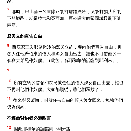
家。
7
那時，巴比倫王的軍隊正攻打耶路撒冷，又攻打猶大所剩
下的城邑，就是拉吉和亞西加。原來猶大的堅固城只剩下這
兩座。
君民立約宣告自由
8
西底家王與耶路撒冷的眾民立約，要向他們宣告自由，叫
各人任他希伯來的僕人和婢女自由出去，誰也不可使他的一
個猶大弟兄作奴僕。（此後，有耶和華的話臨到耶利米。）
9
10
所有立約的首領和眾民就任他的僕人婢女自由出去，誰也
不再叫他們作奴僕。大家都順從，將他們釋放了；
11
後來卻又反悔，叫所任去自由的僕人婢女回來，勉強他們
仍為僕婢。
不遵命背約者必遭敵害
12
因此耶和華的話臨到耶利米說：