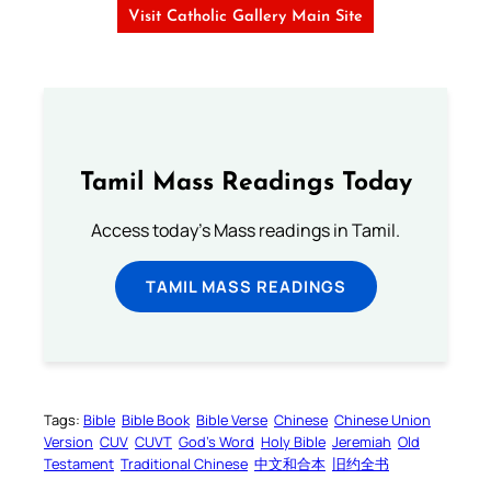
Visit Catholic Gallery Main Site
Tamil Mass Readings Today
Access today's Mass readings in Tamil.
TAMIL MASS READINGS
Tags:
Bible
Bible Book
Bible Verse
Chinese
Chinese Union
Version
CUV
CUVT
God’s Word
Holy Bible
Jeremiah
Old
Testament
Traditional Chinese
中文和合本
旧约全书