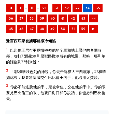
..
..
..
◄
1
11
21
31
32
33
34
35
36
37
38
39
40
41
42
43
44
45
46
47
48
49
50
51
52
►
豫言西底家被擄耶路撒冷傾陷
1
巴比倫王尼布甲尼撒率領他的全軍和地上屬他的各國各
邦，攻打耶路撒冷和屬耶路撒冷所有的城邑。那時，耶和華
的話臨到耶利米說：
2
「耶和華以色列的神說，你去告訴猶大王西底家，耶和華
如此說：我要將這城交付巴比倫王的手，他必用火焚燒。
3
你必不能逃脫他的手，定被拿住，交在他的手中。你的眼
要見巴比倫王的眼，他要口對口和你說話，你也必到巴比倫
去。