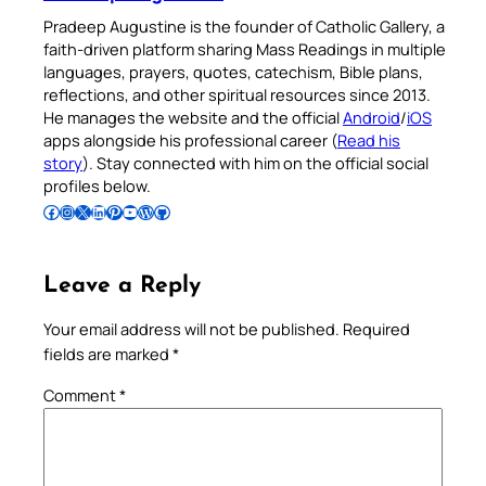
Pradeep Augustine is the founder of Catholic Gallery, a
faith-driven platform sharing Mass Readings in multiple
languages, prayers, quotes, catechism, Bible plans,
reflections, and other spiritual resources since 2013.
He manages the website and the official
Android
/
iOS
apps alongside his professional career (
Read his
story
). Stay connected with him on the official social
profiles below.
Follow Pradeep on Facebook
Follow Pradeep on Instagram
Follow Pradeep on X
Follow Pradeep on LinkedIn
Follow Pradeep on Pinterest
Subscribe to Pradeep’s Youtube Channel
Follow Pradeep on WordPress
Follow Pradeep on GitHub
Leave a Reply
Your email address will not be published.
Required
fields are marked
*
Comment
*