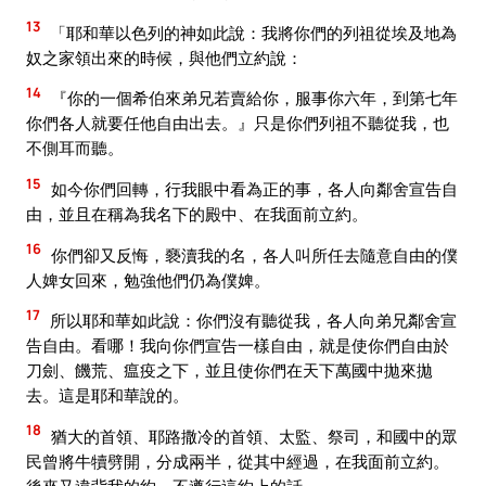
13
「耶和華以色列的神如此說：我將你們的列祖從埃及地為
奴之家領出來的時候，與他們立約說：
14
『你的一個希伯來弟兄若賣給你，服事你六年，到第七年
你們各人就要任他自由出去。』只是你們列祖不聽從我，也
不側耳而聽。
15
如今你們回轉，行我眼中看為正的事，各人向鄰舍宣告自
由，並且在稱為我名下的殿中、在我面前立約。
16
你們卻又反悔，褻瀆我的名，各人叫所任去隨意自由的僕
人婢女回來，勉強他們仍為僕婢。
17
所以耶和華如此說：你們沒有聽從我，各人向弟兄鄰舍宣
告自由。看哪！我向你們宣告一樣自由，就是使你們自由於
刀劍、饑荒、瘟疫之下，並且使你們在天下萬國中拋來拋
去。這是耶和華說的。
18
猶大的首領、耶路撒冷的首領、太監、祭司，和國中的眾
民曾將牛犢劈開，分成兩半，從其中經過，在我面前立約。
後來又違背我的約，不遵行這約上的話。