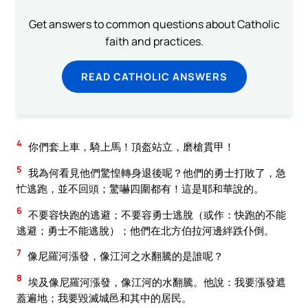
Get answers to common questions about Catholic
faith and practices.
READ CATHOLIC ANSWERS
4
你們套上車，騎上馬！頂盔站立，磨槍貫甲！
5
我為何看見他們驚惶轉身退後呢？他們的勇士打敗了，急
忙逃跑，並不回頭；驚嚇四圍都有！這是耶和華說的。
6
不要容快跑的逃避；不要容勇士逃脫（或作：快跑的不能
逃避；勇士不能逃脫）；他們在北方伯拉河邊絆跌仆倒。
7
像尼羅河漲發，像江河之水翻騰的是誰呢？
8
埃及像尼羅河漲發，像江河的水翻騰。他說：我要漲發遮
蓋遍地；我要毀滅城邑和其中的居民。