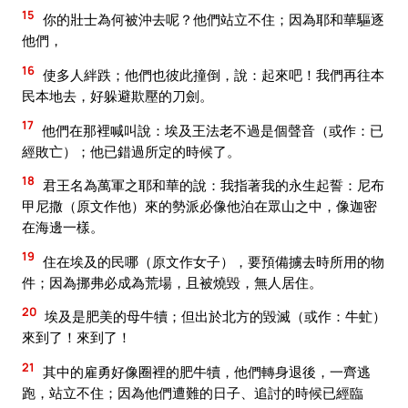
15
你的壯士為何被沖去呢？他們站立不住；因為耶和華驅逐
他們，
16
使多人絆跌；他們也彼此撞倒，說：起來吧！我們再往本
民本地去，好躲避欺壓的刀劍。
17
他們在那裡喊叫說：埃及王法老不過是個聲音（或作：已
經敗亡）；他已錯過所定的時候了。
18
君王名為萬軍之耶和華的說：我指著我的永生起誓：尼布
甲尼撒（原文作他）來的勢派必像他泊在眾山之中，像迦密
在海邊一樣。
19
住在埃及的民哪（原文作女子），要預備擄去時所用的物
件；因為挪弗必成為荒場，且被燒毀，無人居住。
20
埃及是肥美的母牛犢；但出於北方的毀滅（或作：牛虻）
來到了！來到了！
21
其中的雇勇好像圈裡的肥牛犢，他們轉身退後，一齊逃
跑，站立不住；因為他們遭難的日子、追討的時候已經臨