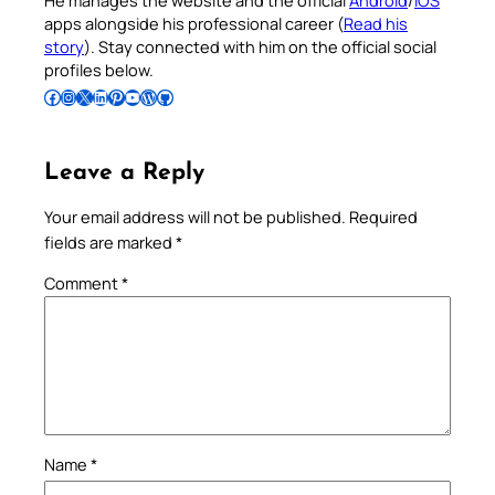
He manages the website and the official
Android
/
iOS
apps alongside his professional career (
Read his
story
). Stay connected with him on the official social
profiles below.
Follow Pradeep on Facebook
Follow Pradeep on Instagram
Follow Pradeep on X
Follow Pradeep on LinkedIn
Follow Pradeep on Pinterest
Subscribe to Pradeep’s Youtube Channel
Follow Pradeep on WordPress
Follow Pradeep on GitHub
Leave a Reply
Your email address will not be published.
Required
fields are marked
*
Comment
*
Name
*