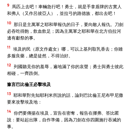
9
馬匹上去吧！車輛急行吧！勇士，就是手拿盾牌的古實人
和弗人（又作呂彼亞人），並拉弓的路德族，都出去吧！
10
那日是主萬軍之耶和華報仇的日子，要向敵人報仇。刀劍
必吞吃得飽，飲血飲足；因為主萬軍之耶和華在北方伯拉河
邊有獻祭的事。
11
埃及的民（原文作處女）哪，可以上基列取乳香去；你雖
多服良藥，總是徒然，不得治好。
12
列國聽見你的羞辱，遍地滿了你的哀聲；勇士與勇士彼此
相碰，一齊跌倒。
豫言巴比倫王必擊埃及
13
耶和華對先知耶利米所說的話，論到巴比倫王尼布甲尼撒
要來攻擊埃及地：
14
你們要傳揚在埃及，宣告在密奪，報告在挪弗、答比匿
說：要站起出隊，自作準備，因為刀劍在你四圍施行吞滅的
事。