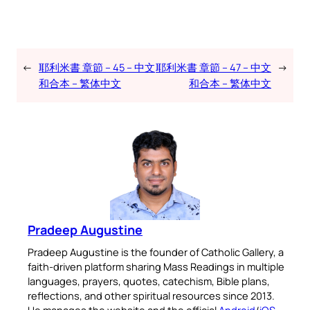
←
耶利米書 章節 – 45 – 中文
耶利米書 章節 – 47 – 中文
→
和合本 – 繁体中文
和合本 – 繁体中文
Pradeep Augustine
Pradeep Augustine is the founder of Catholic Gallery, a
faith-driven platform sharing Mass Readings in multiple
languages, prayers, quotes, catechism, Bible plans,
reflections, and other spiritual resources since 2013.