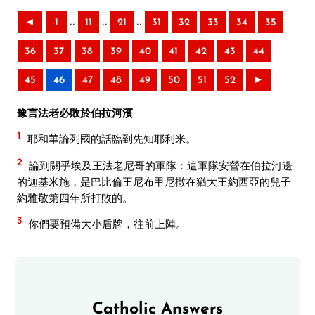
..
..
..
◄
1
11
21
31
32
33
34
35
36
37
38
39
40
41
42
43
44
45
46
47
48
49
50
51
52
►
豫言法老必敗於伯拉河濱
1
耶和華論列國的話臨到先知耶利米。
2
論到關乎埃及王法老尼哥的軍隊：這軍隊安營在伯拉河邊
的迦基米施，是巴比倫王尼布甲尼撒在猶大王約西亞的兒子
約雅敬第四年所打敗的。
3
你們要預備大小盾牌，往前上陣。
Catholic Answers