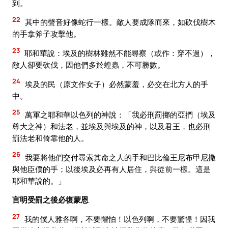
到。
22
其中的聲音好像蛇行一樣。敵人要成隊而來，如砍伐樹木
的手拿斧子攻擊他。
23
耶和華說：埃及的樹林雖然不能尋察（或作：穿不過），
敵人卻要砍伐，因他們多於蝗蟲，不可勝數。
24
埃及的民（原文作女子）必然蒙羞，必交在北方人的手
中。
25
萬軍之耶和華以色列的神說：「我必刑罰挪的亞捫（埃及
尊大之神）和法老，並埃及與埃及的神，以及君王，也必刑
罰法老和倚靠他的人。
26
我要將他們交付尋索其命之人的手和巴比倫王尼布甲尼撒
與他臣僕的手；以後埃及必再有人居住，與從前一樣。這是
耶和華說的。」
言明受罰之後必復蒙恩
27
我的僕人雅各啊，不要懼怕！以色列啊，不要驚惶！因我