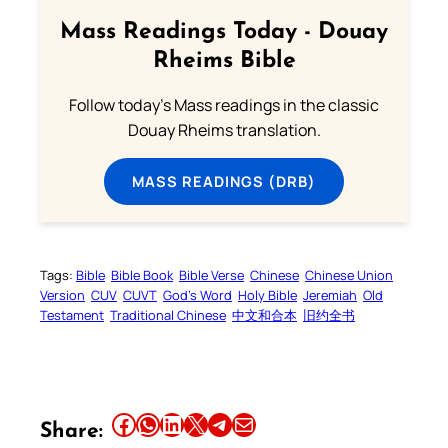
Mass Readings Today - Douay
Rheims Bible
Follow today's Mass readings in the classic
Douay Rheims translation.
MASS READINGS (DRB)
Tags:
Bible
Bible Book
Bible Verse
Chinese
Chinese Union
Version
CUV
CUVT
God’s Word
Holy Bible
Jeremiah
Old
Testament
Traditional Chinese
中文和合本
旧约全书
Share this article on Facebook
Share this article on WhatsApp
Share this article on LinkedIn
Share this article on X
Share this article on Telegram
Email this Article
Share: