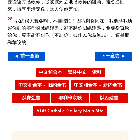
要從遠方拯救你，從被擄到之地拯救你的後裔。雅各必回
來，得享平靖安逸，無人使他害怕。
28
我的僕人雅各啊，不要懼怕！因我與你同在。我要將我所
趕你到的那些國滅絕淨盡，卻不將你滅絕淨盡，倒要從寬懲
治你，萬不能不罰你（不罰你：或作以你為無罪）。這是耶
和華說的。
◄ 前一章節
下一章節 ►
中文和合本 – 繁体中文 – 索引
中文和合本 – 旧约全书
中文和合本 – 新约全书
以賽亞書
耶利米哀歌
以西結書
Visit Catholic Gallery Main Site