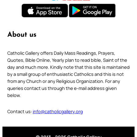
About us
Catholic Gallery offers Daily Mass Readings, Prayers,
Quotes, Bible Online, Yearly plan to read bible, Saint of the
day and much more. Kindly note that this site is maintained
by a small group of enthusiastic Catholics and this is not
from any Church or any Religious Organization. For any
queries contact us through the e-mail address given
below.
Contact us:
info@catholicgallery.org
© 2013 – 2026 Catholic Gallery