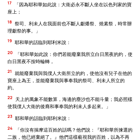
17
「因為耶和華如此說：大衛必永不斷人坐在以色列家的寶
座上；
18
祭司、利未人在我面前也不斷人獻燔祭、燒素祭，時常辦
理獻祭的事。」
19
耶和華的話臨到耶利米說：
20
「耶和華如此說：你們若能廢棄我所立白日黑夜的約，使
白日黑夜不按時輪轉，
21
就能廢棄我與我僕人大衛所立的約，使他沒有兒子在他的
寶座上為王，並能廢棄我與事奉我的祭司、利未人所立的
約。
22
天上的萬象不能數算，海邊的塵沙也不能斗量；我必照樣
使我僕人大衛的後裔和事奉我的利未人多起來。」
23
耶和華的話臨到耶利米說：
24
「你沒有揣摩這百姓的話嗎？他們說：『耶和華所揀選的
二族，他已經棄絕了。』他們這樣藐視我的百姓，以為不再