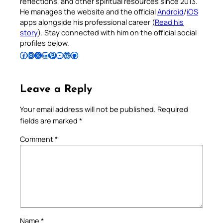
reflections, and other spiritual resources since 2013.
He manages the website and the official
Android
/
iOS
apps alongside his professional career (
Read his
story
). Stay connected with him on the official social
profiles below.
Follow Pradeep on Facebook
Follow Pradeep on Instagram
Follow Pradeep on X
Follow Pradeep on LinkedIn
Follow Pradeep on Pinterest
Subscribe to Pradeep’s Youtube Channel
Follow Pradeep on WordPress
Follow Pradeep on GitHub
Leave a Reply
Your email address will not be published.
Required
fields are marked
*
Comment
*
Name
*