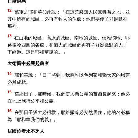
百廢俱興
12
萬軍之耶和華如此說：「在這荒廢無人民無牲畜之地，並
其中所有的城邑，必再有牧人的住處；他們要使羊群躺臥在
那裡。
13
在山地的城邑、高原的城邑、南地的城邑、便雅憫地、耶
路撒冷四圍的各處，和猶大的城邑必再有羊群從數點的人手
下經過。這是耶和華說的。」
大衛裔中必興起義者
14
耶和華說：「日子將到，我應許以色列家和猶大家的恩言
必然成就。
15
當那日子，那時候，我必使大衛公義的苗裔長起來；他必
在地上施行公平和公義。
16
在那日子猶大必得救，耶路撒冷必安然居住，他的名必稱
為『耶和華我們的義』。
居國位者永不乏人