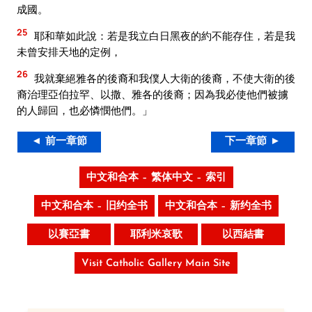
成國。
25
耶和華如此說：若是我立白日黑夜的約不能存住，若是我
未曾安排天地的定例，
26
我就棄絕雅各的後裔和我僕人大衛的後裔，不使大衛的後
裔治理亞伯拉罕、以撒、雅各的後裔；因為我必使他們被擄
的人歸回，也必憐憫他們。」
◄ 前一章節
下一章節 ►
中文和合本 – 繁体中文 – 索引
中文和合本 – 旧约全书
中文和合本 – 新约全书
以賽亞書
耶利米哀歌
以西結書
Visit Catholic Gallery Main Site