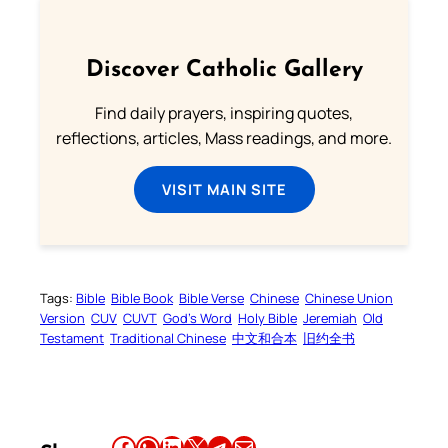
Discover Catholic Gallery
Find daily prayers, inspiring quotes,
reflections, articles, Mass readings, and more.
VISIT MAIN SITE
Tags:
Bible
Bible Book
Bible Verse
Chinese
Chinese Union
Version
CUV
CUVT
God’s Word
Holy Bible
Jeremiah
Old
Testament
Traditional Chinese
中文和合本
旧约全书
Share this article on Facebook
Share this article on WhatsApp
Share this article on LinkedIn
Share this article on X
Share this article on Telegram
Email this Article