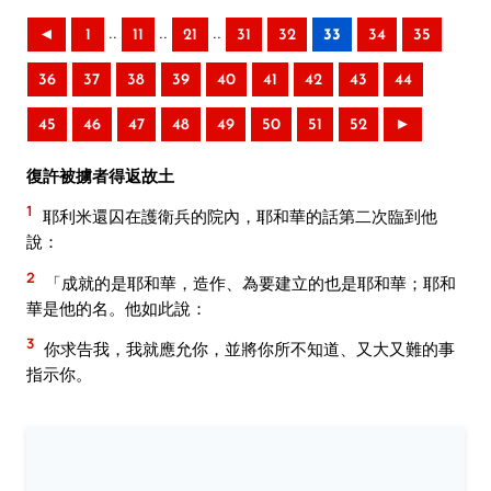
..
..
..
◄
1
11
21
31
32
33
34
35
36
37
38
39
40
41
42
43
44
45
46
47
48
49
50
51
52
►
復許被擄者得返故土
1
耶利米還囚在護衛兵的院內，耶和華的話第二次臨到他
說：
2
「成就的是耶和華，造作、為要建立的也是耶和華；耶和
華是他的名。他如此說：
3
你求告我，我就應允你，並將你所不知道、又大又難的事
指示你。