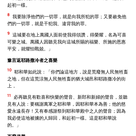
起初一樣。
8
我要除淨他們的一切罪，就是向我所犯的罪；又要赦免他
們的一切罪，就是干犯我、違背我的罪。
9
這城要在地上萬國人面前使我得頌讚，得榮耀，名為可喜
可樂之城。萬國人因聽見我向這城所賜的福樂、所施的恩惠
平安，就懼怕戰兢。」
豫言返耶路撒冷者之喜樂
10
耶和華如此說：「你們論這地方，說是荒廢無人民無牲畜
之地，但在這荒涼無人民無牲畜的猶大城邑和耶路撒冷的街
上，
11
必再聽見有歡喜和快樂的聲音、新郎和新婦的聲音，並聽
見有人說：要稱謝萬軍之耶和華，因耶和華本為善；他的慈
愛永遠長存！又有奉感謝祭到耶和華殿中之人的聲音；因為
我必使這地被擄的人歸回，和起初一樣。這是耶和華說
的。」