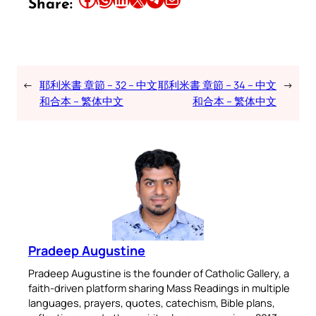
Share:
←
耶利米書 章節 – 32 – 中文
耶利米書 章節 – 34 – 中文
→
和合本 – 繁体中文
和合本 – 繁体中文
Pradeep Augustine
Pradeep Augustine is the founder of Catholic Gallery, a
faith-driven platform sharing Mass Readings in multiple
languages, prayers, quotes, catechism, Bible plans,