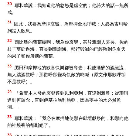
30
耶和華說：我知道他的忿怒是虛空的；他誇大的話一無所
成。
31
因此，我要為摩押哀號，為摩押全地呼喊；人必為吉珥哈
列設人歎息。
32
西比瑪的葡萄樹啊，我為你哀哭，甚於雅謝人哀哭。你的
枝子蔓延過海，直長到雅謝海。那行毀滅的已經臨到你夏天
的果子和你所摘的葡萄。
33
肥田和摩押地的歡喜快樂都被奪去；我使酒醡的酒絕流，
無人踹酒歡呼；那歡呼卻變為仇敵的吶喊（原文作那歡呼卻
不是歡呼）。
34
「希實本人發的哀聲達到以利亞利，直達到雅雜；從瑣珥
達到何羅念，直到伊基拉施利施亞，因為寧林的水必然乾
涸。」
35
耶和華說：「我必在摩押地使那在邱壇獻祭的，和那向他
的神燒香的都斷絕了。
36