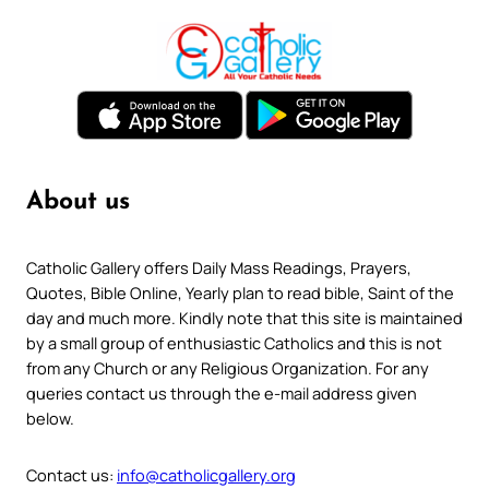
About us
Catholic Gallery offers Daily Mass Readings, Prayers,
Quotes, Bible Online, Yearly plan to read bible, Saint of the
day and much more. Kindly note that this site is maintained
by a small group of enthusiastic Catholics and this is not
from any Church or any Religious Organization. For any
queries contact us through the e-mail address given
below.
Contact us:
info@catholicgallery.org