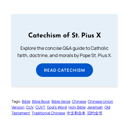
Catechism of St. Pius X
Explore the concise Q&A guide to Catholic
faith, doctrine, and morals by Pope St. Pius X.
READ CATECHISM
Tags:
Bible
Bible Book
Bible Verse
Chinese
Chinese Union
Version
CUV
CUVT
God’s Word
Holy Bible
Jeremiah
Old
Testament
Traditional Chinese
中文和合本
旧约全书