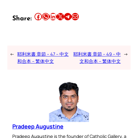
Share this article on Facebook
Share this article on WhatsApp
Share this article on LinkedIn
Share this article on X
Share this article on Telegram
Email this Article
Share:
←
耶利米書 章節 – 47 – 中文
耶利米書 章節 – 49 – 中
→
和合本 – 繁体中文
文和合本 – 繁体中文
Pradeep Augustine
Pradeep Augustine is the founder of Catholic Gallery, a