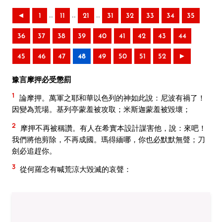
..
..
..
◄
1
11
21
31
32
33
34
35
36
37
38
39
40
41
42
43
44
45
46
47
48
49
50
51
52
►
豫言摩押必受懲罰
1
論摩押。萬軍之耶和華以色列的神如此說：尼波有禍了！
因變為荒場。基列亭蒙羞被攻取；米斯迦蒙羞被毀壞；
2
摩押不再被稱讚。有人在希實本設計謀害他，說：來吧！
我們將他剪除，不再成國。瑪得緬哪，你也必默默無聲；刀
劍必追趕你。
3
從何羅念有喊荒涼大毀滅的哀聲：