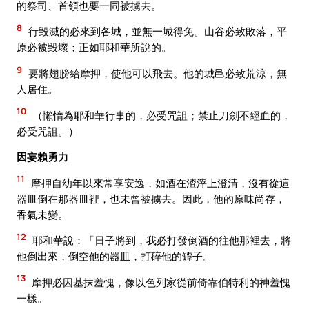
的祭司、首領也要一同被擄去。
8
行毀滅的必來到各城，並無一城得免。山谷必致敗落，平
原必被毀壞；正如耶和華所說的。
9
要將翅膀給摩押，使他可以飛去。他的城邑必致荒涼，無
人居住。
10
（懶惰為耶和華行事的，必受咒詛；禁止刀劍不經血的，
必受咒詛。）
因妄賴勇力
11
摩押自幼年以來常享安逸，如酒在渣滓上澄清，沒有從這
器皿倒在那器皿裡，也未曾被擄去。因此，他的原味尚存，
香氣未變。
12
耶和華說：「日子將到，我必打發倒酒的往他那裡去，將
他倒出來，倒空他的器皿，打碎他的罈子。
13
摩押必因基抹羞愧，像以色列家從前倚靠伯特利的神羞愧
一樣。