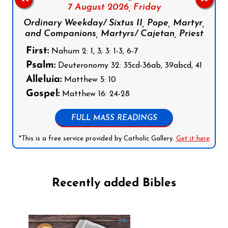
7 August 2026,
Friday
Ordinary Weekday/ Sixtus II, Pope, Martyr,
and Companions, Martyrs/ Cajetan, Priest
First:
Nahum 2: 1, 3; 3: 1-3, 6-7
Psalm:
Deuteronomy 32: 35cd-36ab, 39abcd, 41
Alleluia:
Matthew 5: 10
Gospel:
Matthew 16: 24-28
FULL MASS READINGS
*This is a free service provided by Catholic Gallery.
Get it here
Recently added Bibles