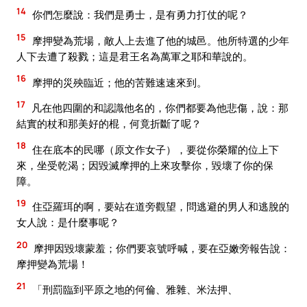
14
你們怎麼說：我們是勇士，是有勇力打仗的呢？
15
摩押變為荒場，敵人上去進了他的城邑。他所特選的少年
人下去遭了殺戮；這是君王名為萬軍之耶和華說的。
16
摩押的災殃臨近；他的苦難速速來到。
17
凡在他四圍的和認識他名的，你們都要為他悲傷，說：那
結實的杖和那美好的棍，何竟折斷了呢？
18
住在底本的民哪（原文作女子），要從你榮耀的位上下
來，坐受乾渴；因毀滅摩押的上來攻擊你，毀壞了你的保
障。
19
住亞羅珥的啊，要站在道旁觀望，問逃避的男人和逃脫的
女人說：是什麼事呢？
20
摩押因毀壞蒙羞；你們要哀號呼喊，要在亞嫩旁報告說：
摩押變為荒場！
21
「刑罰臨到平原之地的何倫、雅雜、米法押、