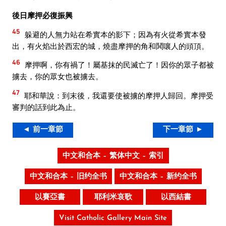
後日摩押必復振興
45
躲避的人無力站在希實本的影下；因為有火從希實本發
出，有火焰出於西宏的城，燒盡摩押的角和鬨嚷人的頭頂。
46
摩押啊，你有禍了！屬基抹的民滅亡了！因你的眾子都被
擄去，你的眾女也被擄去。
47
耶和華說：到末後，我還要使被擄的摩押人歸回。摩押受
審判的話到此為止。
◄ 前一章節
下一章節 ►
中文和合本 – 繁体中文 – 索引
中文和合本 – 旧约全书
中文和合本 – 新约全书
以賽亞書
耶利米哀歌
以西結書
Visit Catholic Gallery Main Site