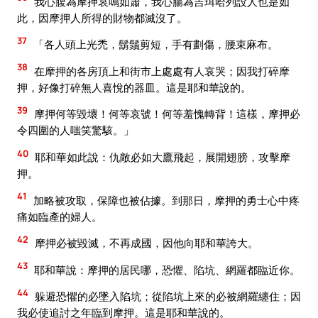
我心腹為摩押哀鳴如簫，我心腸為吉珥哈列設人也是如
此，因摩押人所得的財物都滅沒了。
37
「各人頭上光禿，鬍鬚剪短，手有劃傷，腰束麻布。
38
在摩押的各房頂上和街市上處處有人哀哭；因我打碎摩
押，好像打碎無人喜悅的器皿。這是耶和華說的。
39
摩押何等毀壞！何等哀號！何等羞愧轉背！這樣，摩押必
令四圍的人嗤笑驚駭。」
40
耶和華如此說：仇敵必如大鷹飛起，展開翅膀，攻擊摩
押。
41
加略被攻取，保障也被佔據。到那日，摩押的勇士心中疼
痛如臨產的婦人。
42
摩押必被毀滅，不再成國，因他向耶和華誇大。
43
耶和華說：摩押的居民哪，恐懼、陷坑、網羅都臨近你。
44
躲避恐懼的必墜入陷坑；從陷坑上來的必被網羅纏住；因
我必使追討之年臨到摩押。這是耶和華說的。