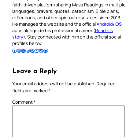
faith-driven platform sharing Mass Readings in multiple
languages, prayers, quotes, catechism, Bible plans,
reflections, and other spiritual resources since 2013.
He manages the website and the official
Android
/
iOS
apps alongside his professional career (
Read his
story
). Stay connected with him on the official social
profiles below.
Follow Pradeep on Facebook
Follow Pradeep on Instagram
Follow Pradeep on X
Follow Pradeep on LinkedIn
Follow Pradeep on Pinterest
Subscribe to Pradeep’s Youtube Channel
Follow Pradeep on WordPress
Follow Pradeep on GitHub
Leave a Reply
Your email address will not be published.
Required
fields are marked
*
Comment
*