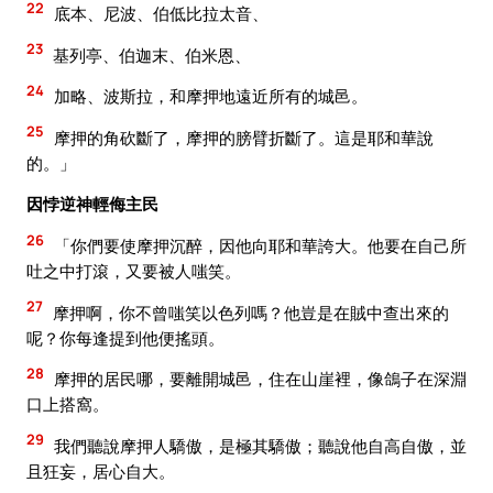
22
底本、尼波、伯低比拉太音、
23
基列亭、伯迦末、伯米恩、
24
加略、波斯拉，和摩押地遠近所有的城邑。
25
摩押的角砍斷了，摩押的膀臂折斷了。這是耶和華說
的。」
因悖逆神輕侮主民
26
「你們要使摩押沉醉，因他向耶和華誇大。他要在自己所
吐之中打滾，又要被人嗤笑。
27
摩押啊，你不曾嗤笑以色列嗎？他豈是在賊中查出來的
呢？你每逢提到他便搖頭。
28
摩押的居民哪，要離開城邑，住在山崖裡，像鴿子在深淵
口上搭窩。
29
我們聽說摩押人驕傲，是極其驕傲；聽說他自高自傲，並
且狂妄，居心自大。