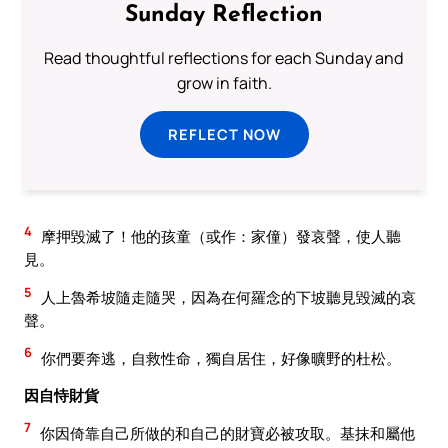
Sunday Reflection
Read thoughtful reflections for each Sunday and
grow in faith.
REFLECT NOW
4
摩押毀滅了！他的孩童（或作：家僮）發哀聲，使人聽
見。
5
人上魯希坡隨走隨哭，因為在何羅念的下坡聽見毀滅的哀
聲。
6
你們要奔逃，自救性命，獨自居住，好像曠野的杜松。
因自恃財貨
7
你因倚靠自己所做的和自己的財寶必被攻取。基抹和屬他