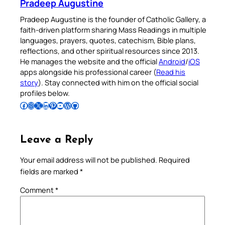
Pradeep Augustine
Pradeep Augustine is the founder of Catholic Gallery, a
faith-driven platform sharing Mass Readings in multiple
languages, prayers, quotes, catechism, Bible plans,
reflections, and other spiritual resources since 2013.
He manages the website and the official
Android
/
iOS
apps alongside his professional career (
Read his
story
). Stay connected with him on the official social
profiles below.
Follow Pradeep on Facebook
Follow Pradeep on Instagram
Follow Pradeep on X
Follow Pradeep on LinkedIn
Follow Pradeep on Pinterest
Subscribe to Pradeep’s Youtube Channel
Follow Pradeep on WordPress
Follow Pradeep on GitHub
Leave a Reply
Your email address will not be published.
Required
fields are marked
*
Comment
*