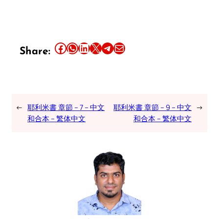
Share this article on Facebook
Share this article on WhatsApp
Share this article on LinkedIn
Share this article on X
Share this article on Telegram
Email this Article
Share:
←
耶利米書 章節 – 7 – 中文
耶利米書 章節 – 9 – 中文
→
和合本 – 繁体中文
和合本 – 繁体中文