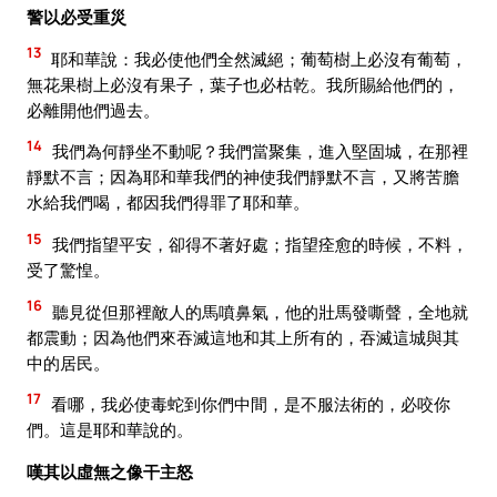
警以必受重災
13
耶和華說：我必使他們全然滅絕；葡萄樹上必沒有葡萄，
無花果樹上必沒有果子，葉子也必枯乾。我所賜給他們的，
必離開他們過去。
14
我們為何靜坐不動呢？我們當聚集，進入堅固城，在那裡
靜默不言；因為耶和華我們的神使我們靜默不言，又將苦膽
水給我們喝，都因我們得罪了耶和華。
15
我們指望平安，卻得不著好處；指望痊愈的時候，不料，
受了驚惶。
16
聽見從但那裡敵人的馬噴鼻氣，他的壯馬發嘶聲，全地就
都震動；因為他們來吞滅這地和其上所有的，吞滅這城與其
中的居民。
17
看哪，我必使毒蛇到你們中間，是不服法術的，必咬你
們。這是耶和華說的。
嘆其以虛無之像干主怒