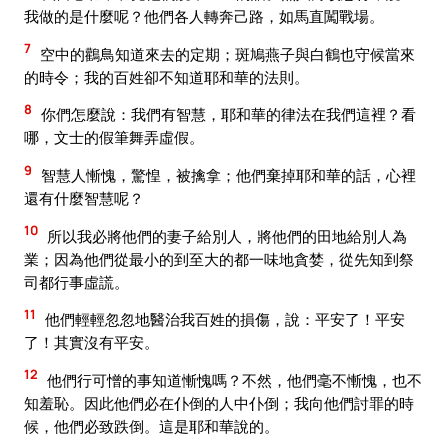
我做的是什麼呢？他們各人轉奔己路，如馬直闖戰場。
7
空中的鸛鳥知道來去的定期；斑鳩燕子與白鶴也守候當來
的時令；我的百姓卻不知道耶和華的法則。
8
你們怎麼說：我們有智慧，耶和華的律法在我們這裡？看
哪，文士的假筆舞弄虛假。
9
智慧人慚愧，驚惶，被擒拿；他們棄掉耶和華的話，心裡
還有什麼智慧呢？
10
所以我必將他們的妻子給別人，將他們的田地給別人為
業；因為他們從最小的到至大的都一味地貪婪，從先知到祭
司都行事虛謊。
11
他們輕輕忽忽地醫治我百姓的損傷，說：平安了！平安
了！其實沒有平安。
12
他們行可憎的事知道慚愧嗎？不然，他們毫不慚愧，也不
知羞恥。因此他們必在仆倒的人中仆倒；我向他們討罪的時
候，他們必致跌倒。這是耶和華說的。