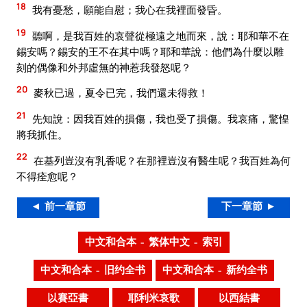
18
我有憂愁，願能自慰；我心在我裡面發昏。
19
聽啊，是我百姓的哀聲從極遠之地而來，說：耶和華不在
錫安嗎？錫安的王不在其中嗎？耶和華說：他們為什麼以雕
刻的偶像和外邦虛無的神惹我發怒呢？
20
麥秋已過，夏令已完，我們還未得救！
21
先知說：因我百姓的損傷，我也受了損傷。我哀痛，驚惶
將我抓住。
22
在基列豈沒有乳香呢？在那裡豈沒有醫生呢？我百姓為何
不得痊愈呢？
◄ 前一章節
下一章節 ►
中文和合本 – 繁体中文 – 索引
中文和合本 – 旧约全书
中文和合本 – 新约全书
以賽亞書
耶利米哀歌
以西結書