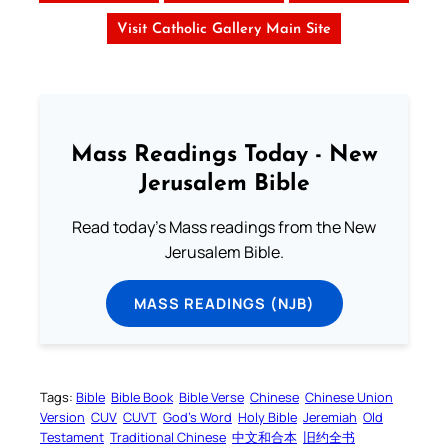
Visit Catholic Gallery Main Site
Mass Readings Today - New
Jerusalem Bible
Read today's Mass readings from the New
Jerusalem Bible.
MASS READINGS (NJB)
Tags:
Bible
Bible Book
Bible Verse
Chinese
Chinese Union
Version
CUV
CUVT
God’s Word
Holy Bible
Jeremiah
Old
Testament
Traditional Chinese
中文和合本
旧约全书