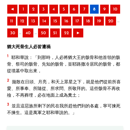
◄
1
2
3
4
5
6
7
8
9
10
..
11
12
13
14
15
16
17
18
19
20
..
..
30
40
50
51
52
►
猶大死骨生人必皆遭禍
1
耶和華說：「到那時，人必將猶大王的骸骨和他首領的骸
骨、祭司的骸骨、先知的骸骨，並耶路撒冷居民的骸骨，都
從墳墓中取出來，
2
拋散在日頭、月亮，和天上眾星之下，就是他們從前所喜
愛、所事奉、所隨從、所求問、所敬拜的。這些骸骨不再收
殮，不再葬埋，必在地面上成為糞土；
3
並且這惡族所剩下的民在我所趕他們到的各處，寧可揀死
不揀生。這是萬軍之耶和華說的。」