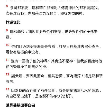
8
祭司都不說，耶和華在那裡呢？傳講律法的都不認識我。
官長違背我；先知藉巴力說預言，隨從無益的神。
悖逆無比
9
耶和華說：我因此必與你們爭辯，也必與你們的子孫爭
辯。
10
你們且過到基提海島去察看，打發人往基達去留心查考，
看曾有這樣的事沒有。
11
豈有一國換了他的神嗎？其實這不是神！但我的百姓將他
們的榮耀換了那無益的神。
12
諸天哪，要因此驚奇，極其恐慌，甚為淒涼！這是耶和華
說的。
13
因為我的百姓做了兩件惡事，就是離棄我這活水的泉源，
為自己鑿出池子，是破裂不能存水的池子。
遭災受禍因罪自召