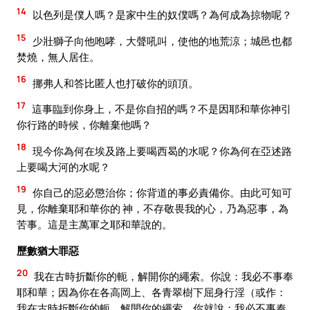
14
以色列是僕人嗎？是家中生的奴僕嗎？為何成為掠物呢？
15
少壯獅子向他咆哮，大聲吼叫，使他的地荒涼；城邑也都
焚燒，無人居住。
16
挪弗人和答比匿人也打破你的頭頂。
17
這事臨到你身上，不是你自招的嗎？不是因耶和華你神引
你行路的時候，你離棄他嗎？
18
現今你為何在埃及路上要喝西曷的水呢？你為何在亞述路
上要喝大河的水呢？
19
你自己的惡必懲治你；你背道的事必責備你。由此可知可
見，你離棄耶和華你的 神，不存敬畏我的心，乃為惡事，為
苦事。這是主萬軍之耶和華說的。
歷數猶大罪惡
20
我在古時折斷你的軛，解開你的繩索。你說：我必不事奉
耶和華；因為你在各高岡上、各青翠樹下屈身行淫（或作：
我在古時折斷你的軛，解開你的繩索，你就說：我必不事奉