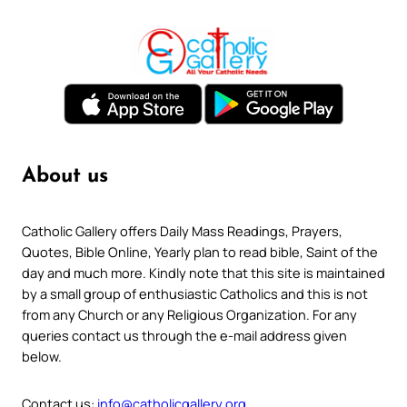
About us
Catholic Gallery offers Daily Mass Readings, Prayers,
Quotes, Bible Online, Yearly plan to read bible, Saint of the
day and much more. Kindly note that this site is maintained
by a small group of enthusiastic Catholics and this is not
from any Church or any Religious Organization. For any
queries contact us through the e-mail address given
below.
Contact us:
info@catholicgallery.org