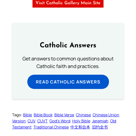
Visit Catholic Gallery Main Site
Catholic Answers
Get answers to common questions about
Catholic faith and practices.
READ CATHOLIC ANSWERS
Tags:
Bible
Bible Book
Bible Verse
Chinese
Chinese Union
Version
CUV
CUVT
God’s Word
Holy Bible
Jeremiah
Old
Testament
Traditional Chinese
中文和合本
旧约全书