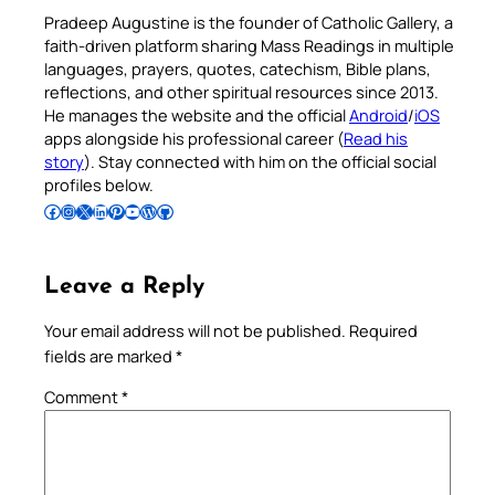
Pradeep Augustine is the founder of Catholic Gallery, a
faith-driven platform sharing Mass Readings in multiple
languages, prayers, quotes, catechism, Bible plans,
reflections, and other spiritual resources since 2013.
He manages the website and the official
Android
/
iOS
apps alongside his professional career (
Read his
story
). Stay connected with him on the official social
profiles below.
Follow Pradeep on Facebook
Follow Pradeep on Instagram
Follow Pradeep on X
Follow Pradeep on LinkedIn
Follow Pradeep on Pinterest
Subscribe to Pradeep’s Youtube Channel
Follow Pradeep on WordPress
Follow Pradeep on GitHub
Leave a Reply
Your email address will not be published.
Required
fields are marked
*
Comment
*