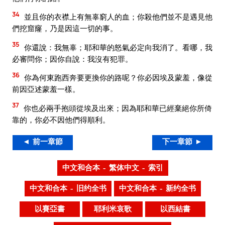
34
並且你的衣襟上有無辜窮人的血；你殺他們並不是遇見他
們挖窟窿，乃是因這一切的事。
35
你還說：我無辜；耶和華的怒氣必定向我消了。看哪，我
必審問你；因你自說：我沒有犯罪。
36
你為何東跑西奔要更換你的路呢？你必因埃及蒙羞，像從
前因亞述蒙羞一樣。
37
你也必兩手抱頭從埃及出來；因為耶和華已經棄絕你所倚
靠的，你必不因他們得順利。
◄ 前一章節
下一章節 ►
中文和合本 – 繁体中文 – 索引
中文和合本 – 旧约全书
中文和合本 – 新约全书
以賽亞書
耶利米哀歌
以西結書