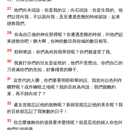
27
他們向木頭說：你是我的父；向石頭說：你是生我的。他
們以背向我，不以面向我；及至遭遇患難的時候卻說：起來
拯救我們。
28
你為自己做的神在那裡呢？你遭遇患難的時候，叫他們起
來拯救你吧！猶大啊，你神的數目與你城的數目相等。
29
耶和華說：你們為何與我爭辯呢？你們都違背了我。
30
我責打你們的兒女是徒然的，他們不受懲治。你們自己的
刀吞滅你們的先知，好像殘害的獅子。
31
這世代的人哪，你們要看明耶和華的話。我豈向以色列作
曠野呢？或作幽暗之地呢？我的百姓為何說：我們脫離約
束，再不歸向你了？
32
處女豈能忘記他的妝飾呢？新婦豈能忘記他的美衣呢？我
的百姓卻忘記了我無數的日子！
33
你怎麼修飾你的道路要求愛情呢？就是惡劣的婦人你也叫
他們行你的路。