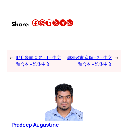
Share this article on Facebook
Share this article on WhatsApp
Share this article on LinkedIn
Share this article on X
Share this article on Telegram
Email this Article
Share:
←
耶利米書 章節 – 1 – 中文
耶利米書 章節 – 3 – 中文
→
和合本 – 繁体中文
和合本 – 繁体中文
Pradeep Augustine