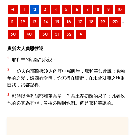
◄
1
2
3
4
5
6
7
8
9
10
..
11
12
13
14
15
16
17
18
19
20
..
..
30
40
50
51
52
►
責猶大人負恩悖逆
1
耶和華的話臨到我說：
2
「你去向耶路撒冷人的耳中喊叫說，耶和華如此說：你幼
年的恩愛，婚姻的愛情，你怎樣在曠野，在未曾耕種之地跟
隨我，我都記得。
3
那時以色列歸耶和華為聖，作為土產初熟的果子；凡吞吃
他的必算為有罪，災禍必臨到他們。這是耶和華說的。