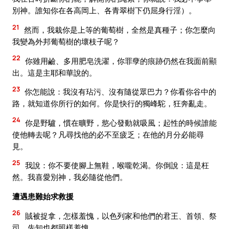
別神。誰知你在各高岡上、各青翠樹下仍屈身行淫）。
21
然而，我栽你是上等的葡萄樹，全然是真種子；你怎麼向
我變為外邦葡萄樹的壞枝子呢？
22
你雖用鹼、多用肥皂洗濯，你罪孽的痕跡仍然在我面前顯
出。這是主耶和華說的。
23
你怎能說：我沒有玷污、沒有隨從眾巴力？你看你谷中的
路，就知道你所行的如何。你是快行的獨峰駝，狂奔亂走。
24
你是野驢，慣在曠野，慾心發動就吸風；起性的時候誰能
使他轉去呢？凡尋找他的必不至疲乏；在他的月分必能尋
見。
25
我說：你不要使腳上無鞋，喉嚨乾渴。你倒說：這是枉
然。我喜愛別神，我必隨從他們。
遭遇患難始求救援
26
賊被捉拿，怎樣羞愧，以色列家和他們的君王、首領、祭
司、先知也都照樣羞愧。