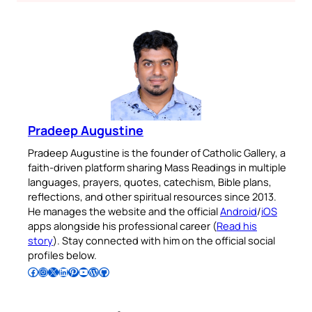
Pradeep Augustine
Pradeep Augustine is the founder of Catholic Gallery, a
faith-driven platform sharing Mass Readings in multiple
languages, prayers, quotes, catechism, Bible plans,
reflections, and other spiritual resources since 2013.
He manages the website and the official
Android
/
iOS
apps alongside his professional career (
Read his
story
). Stay connected with him on the official social
profiles below.
Follow Pradeep on Facebook
Follow Pradeep on Instagram
Follow Pradeep on X
Follow Pradeep on LinkedIn
Follow Pradeep on Pinterest
Subscribe to Pradeep’s Youtube Channel
Follow Pradeep on WordPress
Follow Pradeep on GitHub