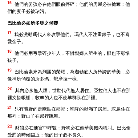
16
他們的嬰孩必在他們眼前摔碎；他們的房屋必被搶奪；他
們的妻子必被玷污。
巴比倫必如所多瑪之傾覆
17
我必激動瑪代人來攻擊他們。瑪代人不注重銀子，也不喜
愛金子。
18
他們必用弓擊碎少年人，不憐憫婦人所生的，眼也不顧惜
孩子。
19
巴比倫素來為列國的榮耀，為迦勒底人所矜誇的華美，必
像神所傾覆的所多瑪、蛾摩拉一樣。
20
其內必永無人煙，世世代代無人居住。亞拉伯人也不在那
裡支搭帳棚；牧羊的人也不使羊群臥在那裡。
21
只有曠野的走獸臥在那裡；咆哮的獸滿了房屋。鴕鳥住在
那裡；野山羊在那裡跳舞。
22
豺狼必在他宮中呼號；野狗必在他華美殿內吼叫。巴比倫
受罰的時候臨近；他的日子必不長久。