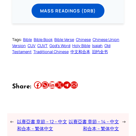
MASS READINGS (DRB)
Tags:
Bible
Bible Book
Bible Verse
Chinese
Chinese Union
Version
CUV
CUVT
God’s Word
Holy Bible
Isaiah
Old
Testament
Traditional Chinese
中文和合本
旧约全书
Share this article on Facebook
Share this article on WhatsApp
Share this article on LinkedIn
Share this article on X
Share this article on Telegram
Email this Article
Share:
←
以賽亞書 章節 – 12 – 中文
以賽亞書 章節 – 14 – 中文
→
和合本 – 繁体中文
和合本 – 繁体中文