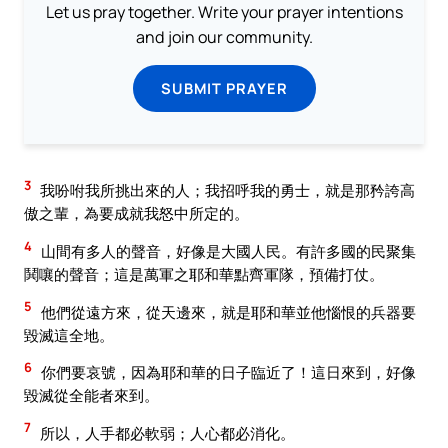
Let us pray together. Write your prayer intentions
and join our community.
SUBMIT PRAYER
3
我吩咐我所挑出來的人；我招呼我的勇士，就是那矜誇高
傲之輩，為要成就我怒中所定的。
4
山間有多人的聲音，好像是大國人民。有許多國的民聚集
鬨嚷的聲音；這是萬軍之耶和華點齊軍隊，預備打仗。
5
他們從遠方來，從天邊來，就是耶和華並他惱恨的兵器要
毀滅這全地。
6
你們要哀號，因為耶和華的日子臨近了！這日來到，好像
毀滅從全能者來到。
7
所以，人手都必軟弱；人心都必消化。