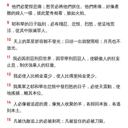
8
他們必驚惶悲痛；愁苦必將他們抓住。他們疼痛，好像產
難的婦人一樣，彼此驚奇相看，臉如火焰。
9
耶和華的日子臨到，必有殘忍、忿恨、烈怒，使這地荒
涼，從其中除滅罪人。
10
天上的眾星群宿都不發光；日頭一出就變黑暗；月亮也不
放光。
11
我必因邪惡刑罰世界，因罪孽刑罰惡人，使驕傲人的狂妄
止息，制伏強暴人的狂傲。
12
我必使人比精金還少，使人比俄斐純金更少。
13
我萬軍之耶和華在忿恨中發烈怒的日子，必使天震動，使
地搖撼，離其本位。
14
人必像被追趕的鹿，像無人收聚的羊，各歸回本族，各逃
到本土。
15
凡被仇敵追上的必被刺死；凡被捉住的必被刀殺。