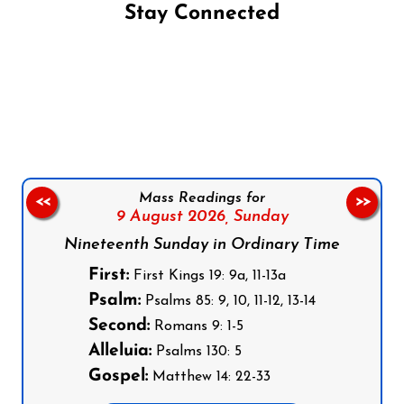
Stay Connected
Follow us on Facebook
Follow us on Instagram
Follow us on X
Subscribe to our YouTube Channel
Follow us on WhatsApp
Mass Readings for
<<
>>
9 August 2026,
Sunday
Nineteenth Sunday in Ordinary Time
First:
First Kings 19: 9a, 11-13a
Psalm:
Psalms 85: 9, 10, 11-12, 13-14
Second:
Romans 9: 1-5
Alleluia:
Psalms 130: 5
Gospel:
Matthew 14: 22-33