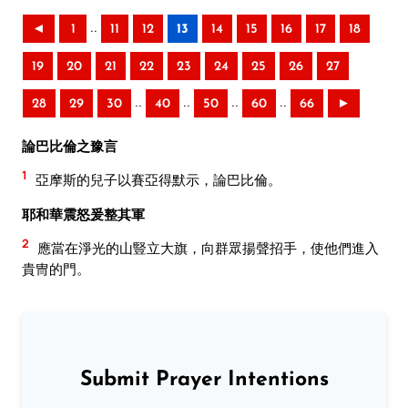
..
◄
1
11
12
13
14
15
16
17
18
19
20
21
22
23
24
25
26
27
..
..
..
..
28
29
30
40
50
60
66
►
論巴比倫之豫言
1
亞摩斯的兒子以賽亞得默示，論巴比倫。
耶和華震怒爰整其軍
2
應當在淨光的山豎立大旗，向群眾揚聲招手，使他們進入
貴冑的門。
Submit Prayer Intentions