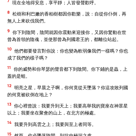
7
現在全地得安息，享平靜；人皆發聲歡呼。
8
松樹和利巴嫩的香柏樹都因你歡樂，說：自從你仆倒，再
無人上來砍伐我們。
9
你下到陰間，陰間就因你震動來迎接你，又因你驚動在世
曾為首領的陰魂，並使那曾為列國君王的，都離位站起。
10
他們都要發言對你說：你也變為軟弱像我們一樣嗎？你也
成了我們的樣子嗎？
11
你的威勢和你琴瑟的聲音都下到陰間。你下鋪的是蟲，上
蓋的是蛆。
12
明亮之星，早晨之子啊，你何竟從天墜落？你這攻敗列國
的何竟被砍倒在地上？
13
你心裡曾說：我要升到天上；我要高舉我的寶座在神眾星
以上；我要坐在聚會的山上，在北方的極處。
14
我要升到高雲之上；我要與至上者同等。
15
然而，你必墜落陰間，到坑中極深之處。