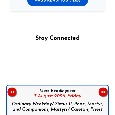
MASS READINGS (NJB)
Stay Connected
Follow us on Facebook
Follow us on Instagram
Follow us on X
Subscribe to our YouTube Channel
Follow us on WhatsApp
Mass Readings for
<<
>>
7 August 2026,
Friday
Ordinary Weekday/ Sixtus II, Pope, Martyr,
and Companions, Martyrs/ Cajetan, Priest