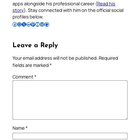
apps alongside his professional career (
Read his
story
). Stay connected with him on the official social
profiles below.
Follow Pradeep on Facebook
Follow Pradeep on Instagram
Follow Pradeep on X
Follow Pradeep on LinkedIn
Follow Pradeep on Pinterest
Subscribe to Pradeep’s Youtube Channel
Follow Pradeep on WordPress
Follow Pradeep on GitHub
Leave a Reply
Your email address will not be published.
Required
fields are marked
*
Comment
*
Name
*