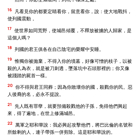
16
凡看見你的都要定睛看你，留意看你，說：使大地戰抖，
使列國震動，
17
使世界如同荒野，使城邑傾覆，不釋放被擄的人歸家，是
這個人嗎？
18
列國的君王俱各在自己陰宅的榮耀中安睡。
19
惟獨你被拋棄，不得入你的墳墓，好像可憎的枝子，以被
殺的人為衣，就是被刀刺透，墜落坑中石頭那裡的；你又像
被踐踏的屍首一樣。
20
你不得與君王同葬；因為你敗壞你的國，殺戮你的民。惡
人後裔的名，必永不提說。
21
先人既有罪孽，就要預備殺戮他的子孫，免得他們興起
來，得了遍地，在世上修滿城邑。
22
萬軍之耶和華說：我必興起攻擊他們，將巴比倫的名號和
所餘剩的人，連子帶孫一併剪除。這是耶和華說的。