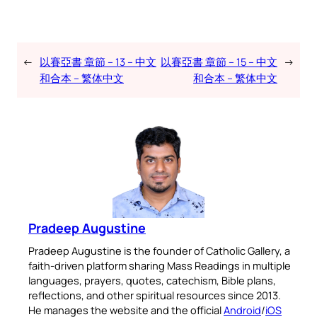
←
以賽亞書 章節 – 13 – 中文
以賽亞書 章節 – 15 – 中文
→
和合本 – 繁体中文
和合本 – 繁体中文
Pradeep Augustine
Pradeep Augustine is the founder of Catholic Gallery, a
faith-driven platform sharing Mass Readings in multiple
languages, prayers, quotes, catechism, Bible plans,
reflections, and other spiritual resources since 2013.
He manages the website and the official
Android
/
iOS