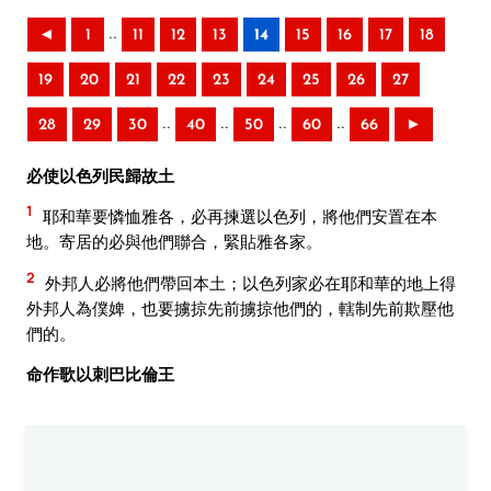
..
◄
1
11
12
13
14
15
16
17
18
19
20
21
22
23
24
25
26
27
..
..
..
..
28
29
30
40
50
60
66
►
必使以色列民歸故土
1
耶和華要憐恤雅各，必再揀選以色列，將他們安置在本
地。寄居的必與他們聯合，緊貼雅各家。
2
外邦人必將他們帶回本土；以色列家必在耶和華的地上得
外邦人為僕婢，也要擄掠先前擄掠他們的，轄制先前欺壓他
們的。
命作歌以刺巴比倫王