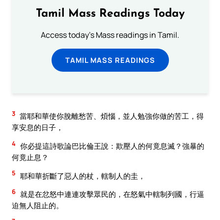
Tamil Mass Readings Today
Access today's Mass readings in Tamil.
TAMIL MASS READINGS
3
當耶和華使你脫離愁苦、煩惱，並人勉強你做的苦工，得
享安息的日子，
4
你必提這詩歌論巴比倫王說：欺壓人的何竟息滅？強暴的
何竟止息？
5
耶和華折斷了惡人的杖，轄制人的圭，
6
就是在忿怒中連連攻擊眾民的，在怒氣中轄制列國，行逼
迫無人阻止的。