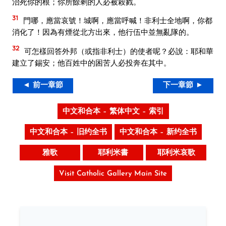
治死你的根；你所餘剩的人必被殺戮。
31
門哪，應當哀號！城啊，應當呼喊！非利士全地啊，你都
消化了！因為有煙從北方出來，他行伍中並無亂隊的。
32
可怎樣回答外邦（或指非利士）的使者呢？必說：耶和華
建立了錫安；他百姓中的困苦人必投奔在其中。
◄ 前一章節
下一章節 ►
中文和合本 – 繁体中文 – 索引
中文和合本 – 旧约全书
中文和合本 – 新约全书
雅歌
耶利米書
耶利米哀歌
Visit Catholic Gallery Main Site