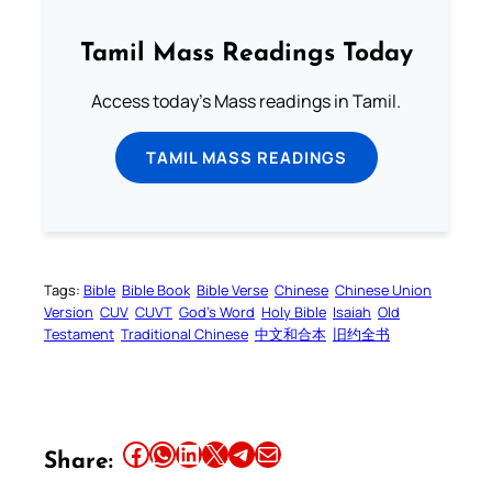
Tamil Mass Readings Today
Access today's Mass readings in Tamil.
TAMIL MASS READINGS
Tags:
Bible
Bible Book
Bible Verse
Chinese
Chinese Union
Version
CUV
CUVT
God’s Word
Holy Bible
Isaiah
Old
Testament
Traditional Chinese
中文和合本
旧约全书
Share this article on Facebook
Share this article on WhatsApp
Share this article on LinkedIn
Share this article on X
Share this article on Telegram
Email this Article
Share: