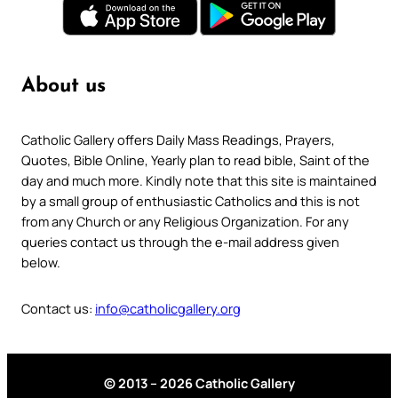
About us
Catholic Gallery offers Daily Mass Readings, Prayers,
Quotes, Bible Online, Yearly plan to read bible, Saint of the
day and much more. Kindly note that this site is maintained
by a small group of enthusiastic Catholics and this is not
from any Church or any Religious Organization. For any
queries contact us through the e-mail address given
below.
Contact us:
info@catholicgallery.org
© 2013 – 2026 Catholic Gallery