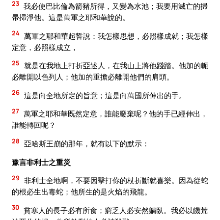
23
我必使巴比倫為箭豬所得，又變為水池；我要用滅亡的掃
帚掃淨他。這是萬軍之耶和華說的。
24
萬軍之耶和華起誓說：我怎樣思想，必照樣成就；我怎樣
定意，必照樣成立，
25
就是在我地上打折亞述人，在我山上將他踐踏。他加的軛
必離開以色列人；他加的重擔必離開他們的肩頭。
26
這是向全地所定的旨意；這是向萬國所伸出的手。
27
萬軍之耶和華既然定意，誰能廢棄呢？他的手已經伸出，
誰能轉回呢？
28
亞哈斯王崩的那年，就有以下的默示：
豫言非利士之重災
29
非利士全地啊，不要因擊打你的杖折斷就喜樂。因為從蛇
的根必生出毒蛇；他所生的是火焰的飛龍。
30
貧寒人的長子必有所食；窮乏人必安然躺臥。我必以饑荒