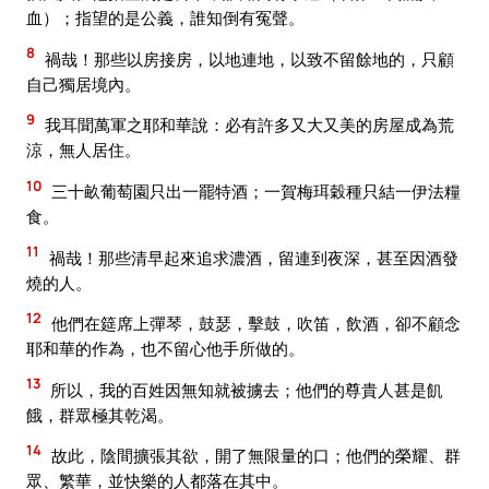
血）；指望的是公義，誰知倒有冤聲。
8
禍哉！那些以房接房，以地連地，以致不留餘地的，只顧
自己獨居境內。
9
我耳聞萬軍之耶和華說：必有許多又大又美的房屋成為荒
涼，無人居住。
10
三十畝葡萄園只出一罷特酒；一賀梅珥穀種只結一伊法糧
食。
11
禍哉！那些清早起來追求濃酒，留連到夜深，甚至因酒發
燒的人。
12
他們在筵席上彈琴，鼓瑟，擊鼓，吹笛，飲酒，卻不顧念
耶和華的作為，也不留心他手所做的。
13
所以，我的百姓因無知就被擄去；他們的尊貴人甚是飢
餓，群眾極其乾渴。
14
故此，陰間擴張其欲，開了無限量的口；他們的榮耀、群
眾、繁華，並快樂的人都落在其中。