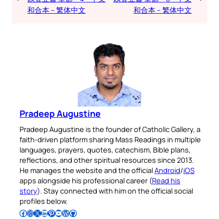
和合本 – 繁体中文
和合本 – 繁体中文
Pradeep Augustine
Pradeep Augustine is the founder of Catholic Gallery, a
faith-driven platform sharing Mass Readings in multiple
languages, prayers, quotes, catechism, Bible plans,
reflections, and other spiritual resources since 2013.
He manages the website and the official
Android
/
iOS
apps alongside his professional career (
Read his
story
). Stay connected with him on the official social
profiles below.
Follow Pradeep on Facebook
Follow Pradeep on Instagram
Follow Pradeep on X
Follow Pradeep on LinkedIn
Follow Pradeep on Pinterest
Subscribe to Pradeep’s Youtube Channel
Follow Pradeep on WordPress
Follow Pradeep on GitHub