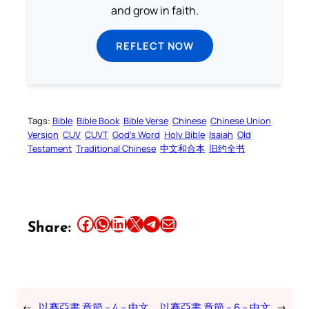
and grow in faith.
REFLECT NOW
Tags:
Bible
Bible Book
Bible Verse
Chinese
Chinese Union
Version
CUV
CUVT
God’s Word
Holy Bible
Isaiah
Old
Testament
Traditional Chinese
中文和合本
旧约全书
Share this article on Facebook
Share this article on WhatsApp
Share this article on LinkedIn
Share this article on X
Share this article on Telegram
Email this Article
Share:
←
以賽亞書 章節 – 4 – 中文
以賽亞書 章節 – 6 – 中文
→