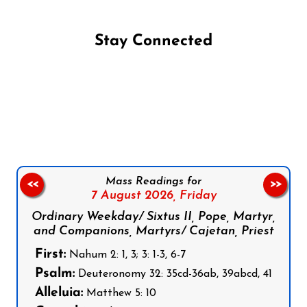
Stay Connected
Follow us on Facebook
Follow us on Instagram
Follow us on X
Subscribe to our YouTube Channel
Follow us on WhatsApp
Mass Readings for
<<
>>
7 August 2026,
Friday
Ordinary Weekday/ Sixtus II, Pope, Martyr,
and Companions, Martyrs/ Cajetan, Priest
First:
Nahum 2: 1, 3; 3: 1-3, 6-7
Psalm:
Deuteronomy 32: 35cd-36ab, 39abcd, 41
Alleluia:
Matthew 5: 10