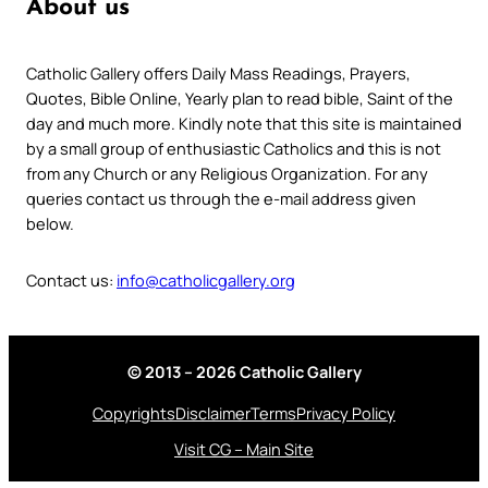
About us
Catholic Gallery offers Daily Mass Readings, Prayers,
Quotes, Bible Online, Yearly plan to read bible, Saint of the
day and much more. Kindly note that this site is maintained
by a small group of enthusiastic Catholics and this is not
from any Church or any Religious Organization. For any
queries contact us through the e-mail address given
below.
Contact us:
info@catholicgallery.org
© 2013 – 2026 Catholic Gallery
Copyrights
Disclaimer
Terms
Privacy Policy
Visit CG – Main Site