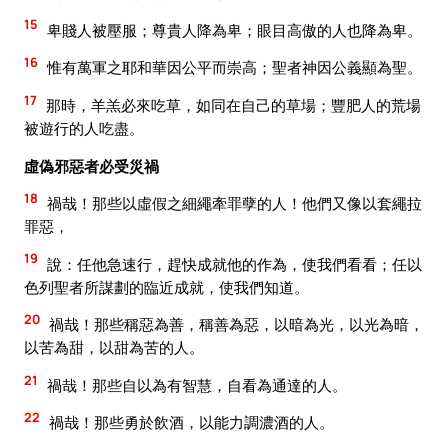
15
卑賤人被壓服；尊貴人降為卑；眼目高傲的人也降為卑。
16
惟有萬軍之耶和華因公平而崇高；聖者神因公義顯為聖。
17
那時，羊羔必來吃草，如同在自己的草場；豐肥人的荒場
被遊行的人吃盡。
虛偽邪惡者必受災禍
18
禍哉！那些以虛假之細繩牽罪孽的人！他們又像以套繩拉
罪惡，
19
說：任他急速行，趕快成就他的作為，使我們看看；任以
色列聖者所謀劃的臨近成就，使我們知道。
20
禍哉！那些稱惡為善，稱善為惡，以暗為光，以光為暗，
以苦為甜，以甜為苦的人。
21
禍哉！那些自以為有智慧，自看為通達的人。
22
禍哉！那些勇於飲酒，以能力調濃酒的人。