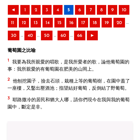
◄
1
2
3
4
5
6
7
8
9
10
..
11
12
13
14
15
16
17
18
19
20
..
..
..
..
30
40
50
60
66
►
葡萄園之比喻
1
我要為我所親愛的唱歌，是我所愛者的歌，論他葡萄園的
事：我所親愛的有葡萄園在肥美的山岡上。
2
他刨挖園子，撿去石頭，栽種上等的葡萄樹，在園中蓋了
一座樓，又鑿出壓酒池；指望結好葡萄，反倒結了野葡萄。
3
耶路撒冷的居民和猶大人哪，請你們現今在我與我的葡萄
園中，斷定是非。