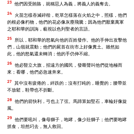
23
他們因受賄賂，就稱惡人為義，將義人的義奪去。
24
火苗怎樣吞滅碎稭，乾草怎樣落在火焰之中，照樣，他們
的根必像朽物，他們的花必像灰塵飛騰；因為他們厭棄萬軍
之耶和華的訓誨，藐視以色列聖者的言語。
25
所以，耶和華的怒氣向他的百姓發作。他的手伸出攻擊他
們，山嶺就震動；他們的屍首在街市上好像糞土。雖然如
此，他的怒氣還未轉消；他的手仍伸不縮。
26
他必豎立大旗，招遠方的國民，發嘶聲叫他們從地極而
來；看哪，他們必急速奔來。
27
其中沒有疲倦的，絆跌的；沒有打盹的，睡覺的；腰帶並
不放鬆，鞋帶也不折斷。
28
他們的箭快利，弓也上了弦。馬蹄算如堅石，車輪好像旋
風。
29
他們要吼叫，像母獅子，咆哮，像少壯獅子；他們要咆哮
抓食，坦然叼去，無人救回。