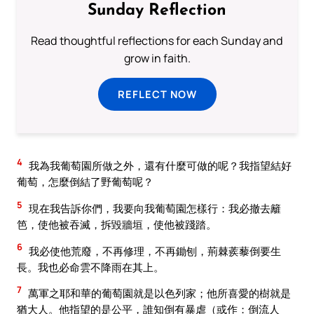
Sunday Reflection
Read thoughtful reflections for each Sunday and
grow in faith.
REFLECT NOW
4
我為我葡萄園所做之外，還有什麼可做的呢？我指望結好
葡萄，怎麼倒結了野葡萄呢？
5
現在我告訴你們，我要向我葡萄園怎樣行：我必撤去籬
笆，使他被吞滅，拆毀牆垣，使他被踐踏。
6
我必使他荒廢，不再修理，不再鋤刨，荊棘蒺藜倒要生
長。我也必命雲不降雨在其上。
7
萬軍之耶和華的葡萄園就是以色列家；他所喜愛的樹就是
猶大人。他指望的是公平，誰知倒有暴虐（或作：倒流人