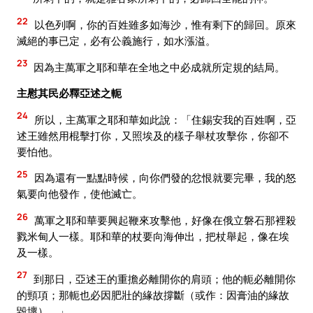
22
以色列啊，你的百姓雖多如海沙，惟有剩下的歸回。原來
滅絕的事已定，必有公義施行，如水漲溢。
23
因為主萬軍之耶和華在全地之中必成就所定規的結局。
主慰其民必釋亞述之軛
24
所以，主萬軍之耶和華如此說：「住錫安我的百姓啊，亞
述王雖然用棍擊打你，又照埃及的樣子舉杖攻擊你，你卻不
要怕他。
25
因為還有一點點時候，向你們發的忿恨就要完畢，我的怒
氣要向他發作，使他滅亡。
26
萬軍之耶和華要興起鞭來攻擊他，好像在俄立磐石那裡殺
戮米甸人一樣。耶和華的杖要向海伸出，把杖舉起，像在埃
及一樣。
27
到那日，亞述王的重擔必離開你的肩頭；他的軛必離開你
的頸項；那軛也必因肥壯的緣故撐斷（或作：因膏油的緣故
毀壞）。」