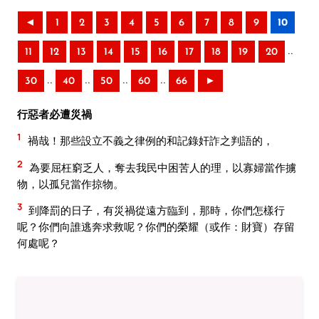
◄
1
2
3
4
5
6
7
8
9
10
..
11
12
13
14
15
16
17
18
19
20
..
..
..
..
30
40
50
60
66
►
行惡者必遭災禍
1
禍哉！那些設立不義之律例的和記錄奸詐之判語的，
2
為要屈枉窮乏人，奪去我民中困苦人的理，以寡婦當作擄
物，以孤兒當作掠物。
3
到降罰的日子，有災禍從遠方臨到，那時，你們怎樣行
呢？你們向誰逃奔求救呢？你們的榮耀（或作：財寶）存留
何處呢？