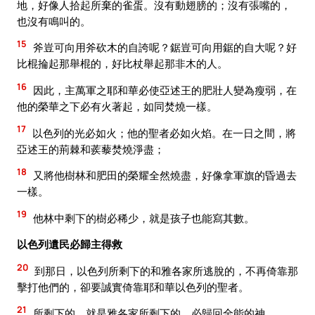
地，好像人拾起所棄的雀蛋。沒有動翅膀的；沒有張嘴的，
也沒有鳴叫的。
15
斧豈可向用斧砍木的自誇呢？鋸豈可向用鋸的自大呢？好
比棍掄起那舉棍的，好比杖舉起那非木的人。
16
因此，主萬軍之耶和華必使亞述王的肥壯人變為瘦弱，在
他的榮華之下必有火著起，如同焚燒一樣。
17
以色列的光必如火；他的聖者必如火焰。在一日之間，將
亞述王的荊棘和蒺藜焚燒淨盡；
18
又將他樹林和肥田的榮耀全然燒盡，好像拿軍旗的昏過去
一樣。
19
他林中剩下的樹必稀少，就是孩子也能寫其數。
以色列遺民必歸主得救
20
到那日，以色列所剩下的和雅各家所逃脫的，不再倚靠那
擊打他們的，卻要誠實倚靠耶和華以色列的聖者。
21
所剩下的，就是雅各家所剩下的，必歸回全能的神。