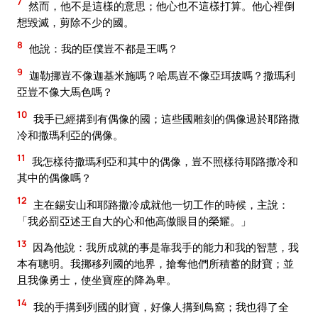
7
然而，他不是這樣的意思；他心也不這樣打算。他心裡倒
想毀滅，剪除不少的國。
8
他說：我的臣僕豈不都是王嗎？
9
迦勒挪豈不像迦基米施嗎？哈馬豈不像亞珥拔嗎？撒瑪利
亞豈不像大馬色嗎？
10
我手已經搆到有偶像的國；這些國雕刻的偶像過於耶路撒
冷和撒瑪利亞的偶像。
11
我怎樣待撒瑪利亞和其中的偶像，豈不照樣待耶路撒冷和
其中的偶像嗎？
12
主在錫安山和耶路撒冷成就他一切工作的時候，主說：
「我必罰亞述王自大的心和他高傲眼目的榮耀。」
13
因為他說：我所成就的事是靠我手的能力和我的智慧，我
本有聰明。我挪移列國的地界，搶奪他們所積蓄的財寶；並
且我像勇士，使坐寶座的降為卑。
14
我的手搆到列國的財寶，好像人搆到鳥窩；我也得了全