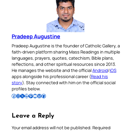
Pradeep Augustine
Pradeep Augustine is the founder of Catholic Gallery, a
faith-driven platform sharing Mass Readings in multiple
languages, prayers, quotes, catechism, Bible plans,
reflections, and other spiritual resources since 2013.
He manages the website and the official
Android
/
iOS
apps alongside his professional career (
Read his
story
). Stay connected with him on the official social
profiles below.
Follow Pradeep on Facebook
Follow Pradeep on Instagram
Follow Pradeep on X
Follow Pradeep on LinkedIn
Follow Pradeep on Pinterest
Subscribe to Pradeep’s Youtube Channel
Follow Pradeep on WordPress
Follow Pradeep on GitHub
Leave a Reply
Your email address will not be published.
Required