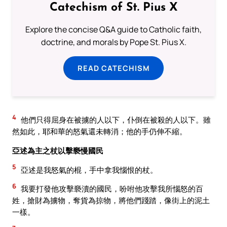
Catechism of St. Pius X
Explore the concise Q&A guide to Catholic faith,
doctrine, and morals by Pope St. Pius X.
READ CATECHISM
4
他們只得屈身在被擄的人以下，仆倒在被殺的人以下。雖
然如此，耶和華的怒氣還未轉消；他的手仍伸不縮。
亞述為主之杖以擊褻慢國民
5
亞述是我怒氣的棍，手中拿我惱恨的杖。
6
我要打發他攻擊褻瀆的國民，吩咐他攻擊我所惱怒的百
姓，搶財為擄物，奪貨為掠物，將他們踐踏，像街上的泥土
一樣。