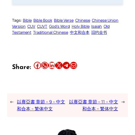
Tags:
Bible
Bible Book
Bible Verse
Chinese
Chinese Union
Version
CUV
CUVT
God’s Word
Holy Bible
Isaiah
Old
Testament
Traditional Chinese
中文和合本
旧约全书
Share this article on Facebook
Share this article on WhatsApp
Share this article on LinkedIn
Share this article on X
Share this article on Telegram
Email this Article
Share:
←
以賽亞書 章節 – 9 – 中文
以賽亞書 章節 – 11 – 中文
→
和合本 – 繁体中文
和合本 – 繁体中文