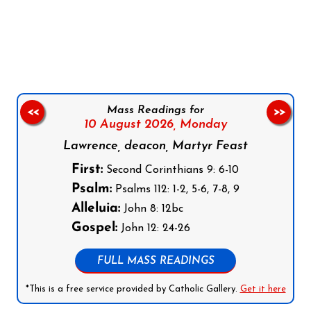
Follow us on Facebook
Follow us on Instagram
Follow us on X
Subscribe to our YouTube Channel
Follow us on WhatsApp
Mass Readings for
<<
>>
10 August 2026,
Monday
Lawrence, deacon, Martyr Feast
First:
Second Corinthians 9: 6-10
Psalm:
Psalms 112: 1-2, 5-6, 7-8, 9
Alleluia:
John 8: 12bc
Gospel:
John 12: 24-26
FULL MASS READINGS
*This is a free service provided by Catholic Gallery.
Get it here