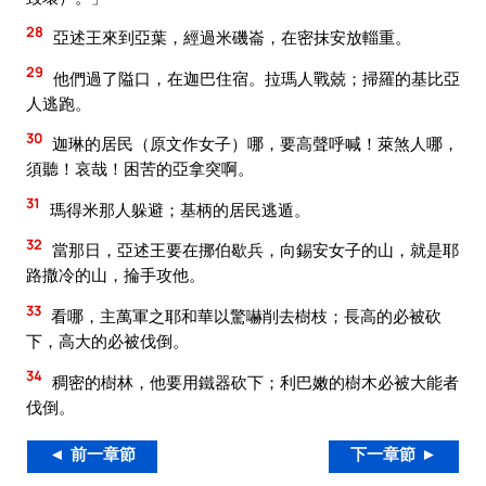
28
亞述王來到亞葉，經過米磯崙，在密抹安放輜重。
29
他們過了隘口，在迦巴住宿。拉瑪人戰兢；掃羅的基比亞
人逃跑。
30
迦琳的居民（原文作女子）哪，要高聲呼喊！萊煞人哪，
須聽！哀哉！困苦的亞拿突啊。
31
瑪得米那人躲避；基柄的居民逃遁。
32
當那日，亞述王要在挪伯歇兵，向錫安女子的山，就是耶
路撒冷的山，掄手攻他。
33
看哪，主萬軍之耶和華以驚嚇削去樹枝；長高的必被砍
下，高大的必被伐倒。
34
稠密的樹林，他要用鐵器砍下；利巴嫩的樹木必被大能者
伐倒。
◄ 前一章節
下一章節 ►