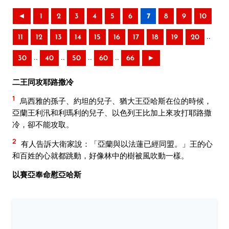
◄
1
2
3
4
5
6
7
8
9
10
..
11
12
13
14
15
16
17
18
19
20
..
..
..
..
30
40
50
60
66
►
二王同攻耶路撒冷
1
烏西雅的孫子、約坦的兒子、猶大王亞哈斯在位的時候，
亞蘭王利汛和利瑪利的兒子、以色列王比加上來攻打耶路撒
冷，卻不能攻取。
2
有人告訴大衛家說：「亞蘭與以法蓮已經同盟。」王的心
和百姓的心就都跳動，好像林中的樹被風吹動一樣。
以賽亞奉命慰亞哈斯