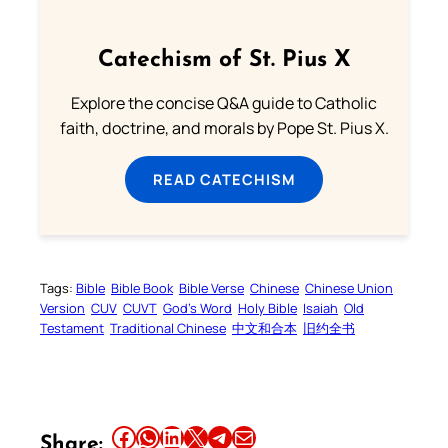
Catechism of St. Pius X
Explore the concise Q&A guide to Catholic
faith, doctrine, and morals by Pope St. Pius X.
READ CATECHISM
Tags:
Bible
Bible Book
Bible Verse
Chinese
Chinese Union
Version
CUV
CUVT
God’s Word
Holy Bible
Isaiah
Old
Testament
Traditional Chinese
中文和合本
旧约全书
Share this article on Facebook
Share this article on WhatsApp
Share this article on LinkedIn
Share this article on X
Share this article on Telegram
Email this Article
Share: