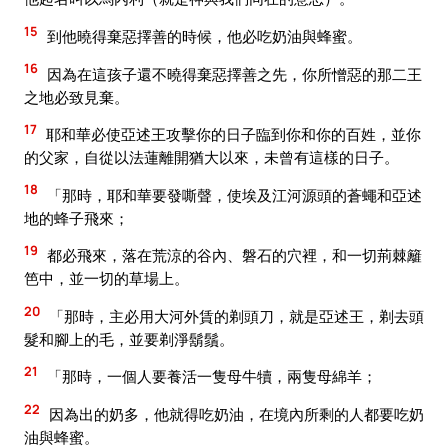
15
到他曉得棄惡擇善的時候，他必吃奶油與蜂蜜。
16
因為在這孩子還不曉得棄惡擇善之先，你所憎惡的那二王
之地必致見棄。
17
耶和華必使亞述王攻擊你的日子臨到你和你的百姓，並你
的父家，自從以法蓮離開猶大以來，未曾有這樣的日子。
18
「那時，耶和華要發嘶聲，使埃及江河源頭的蒼蠅和亞述
地的蜂子飛來；
19
都必飛來，落在荒涼的谷內、磐石的穴裡，和一切荊棘籬
笆中，並一切的草場上。
20
「那時，主必用大河外賃的剃頭刀，就是亞述王，剃去頭
髮和腳上的毛，並要剃淨鬍鬚。
21
「那時，一個人要養活一隻母牛犢，兩隻母綿羊；
22
因為出的奶多，他就得吃奶油，在境內所剩的人都要吃奶
油與蜂蜜。