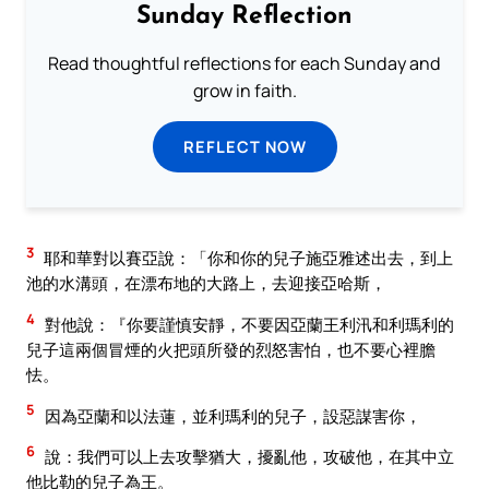
Sunday Reflection
Read thoughtful reflections for each Sunday and
grow in faith.
REFLECT NOW
3
耶和華對以賽亞說：「你和你的兒子施亞雅述出去，到上
池的水溝頭，在漂布地的大路上，去迎接亞哈斯，
4
對他說：『你要謹慎安靜，不要因亞蘭王利汛和利瑪利的
兒子這兩個冒煙的火把頭所發的烈怒害怕，也不要心裡膽
怯。
5
因為亞蘭和以法蓮，並利瑪利的兒子，設惡謀害你，
6
說：我們可以上去攻擊猶大，擾亂他，攻破他，在其中立
他比勒的兒子為王。