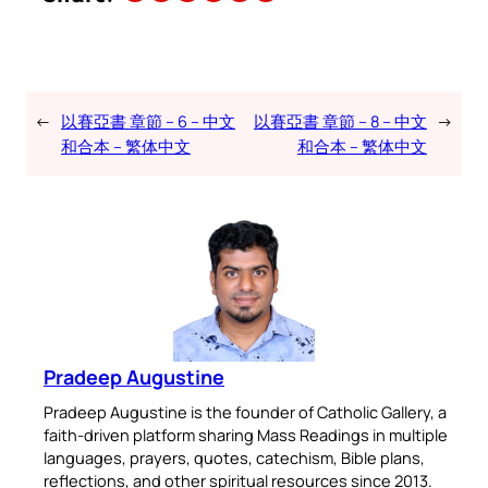
←
以賽亞書 章節 – 6 – 中文
以賽亞書 章節 – 8 – 中文
→
和合本 – 繁体中文
和合本 – 繁体中文
Pradeep Augustine
Pradeep Augustine is the founder of Catholic Gallery, a
faith-driven platform sharing Mass Readings in multiple
languages, prayers, quotes, catechism, Bible plans,
reflections, and other spiritual resources since 2013.