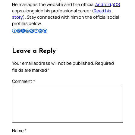
He manages the website and the official
Android
/
iOS
apps alongside his professional career (
Read his
story
). Stay connected with him on the official social
profiles below.
Follow Pradeep on Facebook
Follow Pradeep on Instagram
Follow Pradeep on X
Follow Pradeep on LinkedIn
Follow Pradeep on Pinterest
Subscribe to Pradeep’s Youtube Channel
Follow Pradeep on WordPress
Follow Pradeep on GitHub
Leave a Reply
Your email address will not be published.
Required
fields are marked
*
Comment
*
Name
*