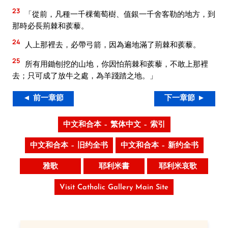
23
「從前，凡種一千棵葡萄樹、值銀一千舍客勒的地方，到
那時必長荊棘和蒺藜。
24
人上那裡去，必帶弓箭，因為遍地滿了荊棘和蒺藜。
25
所有用鋤刨挖的山地，你因怕荊棘和蒺藜，不敢上那裡
去；只可成了放牛之處，為羊踐踏之地。」
◄ 前一章節
下一章節 ►
中文和合本 – 繁体中文 – 索引
中文和合本 – 旧约全书
中文和合本 – 新约全书
雅歌
耶利米書
耶利米哀歌
Visit Catholic Gallery Main Site