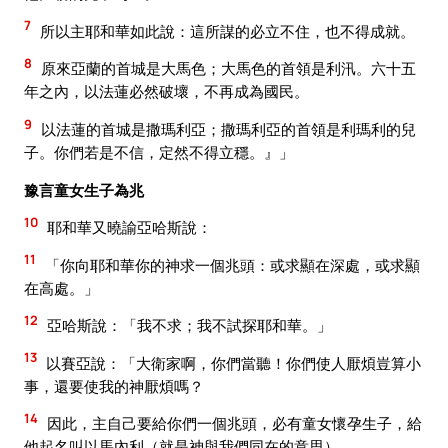
7
所以主耶和華如此說：這所謀的必立不住，也不得成就。
8
原來亞蘭的首城是大馬色；大馬色的首領是利汛。六十五
年之內，以法蓮必然破壞，不再成為國民。
9
以法蓮的首城是撒瑪利亞；撒瑪利亞的首領是利瑪利的兒
子。你們若是不信，定然不得立穩。』」
豫言童女生子為兆
10
耶和華又曉諭亞哈斯說：
11
「你向耶和華你的神求一個兆頭：或求顯在深處，或求顯
在高處。」
12
亞哈斯說：「我不求；我不試探耶和華。」
13
以賽亞說：「大衛家啊，你們當聽！你們使人厭煩豈算小
事，還要使我的神厭煩嗎？
14
因此，主自己要給你們一個兆頭，必有童女懷孕生子，給
他起名叫以馬內利（就是神與我們同在的意思）。