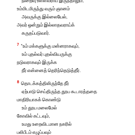
நிறைவு உள்ளவராய் இருந்தாலும்,
உம்மிடமிருந்து வரும் ஞானம்
அவருக்கு இல்லையேல்,
அவர் ஒன்றும் இல்லாதவராய்க்
கருதப்படுவார்.
7
“உம் மக்களுக்கு மன்னராகவும்,
உம் புதல்வர் புதல்வியருக்கு
நடுவராகவும் இருக்க
நீர் என்னைத் தெரிந்தெடுத்தீர்.
8
தொடக்கத்திலிருந்தே நீர்
ஏற்பாடு செய்திருந்த தூய கூடாரத்ததை
மாதிரியாகக் கொண்டு
உம் தூய மலைமேல்
கோவில் கட்டவும்,
உமது உறைவிடமான நகரில்
பலிபீடம் எழுப்பவும்