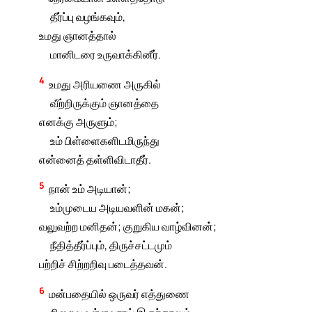
தீர்ப்பு வழங்கவும்,
உமது ஞானத்தால்
மானிடரை உருவாக்கினீர்.
4
உமது அரியணை அருகில்
வீற்றிருக்கும் ஞானத்தை
எனக்கு அருளும்;
உம் பிள்ளைகளிடமிருந்து
என்னைத் தள்ளிவிடாதீர்.
5
நான் உம் அடியான்;
உம்முடைய அடியவளின் மகன்;
வலுவற்ற மனிதன்; குறுகிய வாழ்வினன்;
நீதித்தீர்ப்பும், திருச்சட்டமும்
பற்றிச் சிற்றறிவு படைத்தவன்.
6
மன்பதையில் ஒருவர் எத்துணை