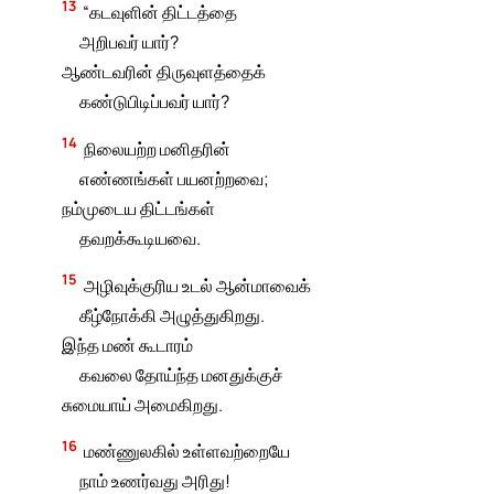
13
“கடவுளின் திட்டத்தை
அறிபவர் யார்?
ஆண்டவரின் திருவுளத்தைக்
கண்டுபிடிப்பவர் யார்?
14
நிலையற்ற மனிதரின்
எண்ணங்கள் பயனற்றவை;
நம்முடைய திட்டங்கள்
தவறக்கூடியவை.
15
அழிவுக்குரிய உடல் ஆன்மாவைக்
கீழ்நோக்கி அழுத்துகிறது.
இந்த மண் கூடாரம்
கவலை தோய்ந்த மனதுக்குச்
சுமையாய் அமைகிறது.
16
மண்ணுலகில் உள்ளவற்றையே
நாம் உணர்வது அரிது!