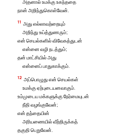
அதனால் உமக்கு உகந்ததை
நான் அறிந்துகொள்வேன்.
11
அது எல்லாவற்றையும்
அறிந்து உய்த்துணரும்;
என் செயல்களில் விவேகத்துடன்
என்னை வழி நடத்தும்;
தன் மாட்சியில் அது
என்னைப் பாதுகாக்கும்.
12
அப்பொழுது என் செயல்கள்
உமக்கு ஏற்புடையனவாகும்.
உம்முடைய மக்களுக்கு நேர்மையுடன்
நீதி வழங்குவேன்;
என் தந்தையின்
அரியணையில் வீற்றிருக்கத்
தகுதி பெறுவேன்.