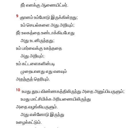
நீர் எனக்கு ஆணையிட்டீர்.
9
ஞானம் உம்மோடு இருக்கின்றது;
உம் செயல்களை அது அறியும்;
நீர் உலகத்தை உண்டாக்கியபோது
அது உடனிருந்தது;
உம் பார்வைக்கு உகந்ததை
அது அறியும்;
உம் கட்டளைகளின்படி
முறையானது எது எனவும்
அதற்குத் தெரியும்.
10
உமது தூய விண்ணகத்திலிருந்து அதை அனுப்பியருளும்;
உமது மாட்சிமிக்க அரியணையிலிருந்து
அதை வழங்கியருளும்.
அது என்னோடு இருந்து
உழைக்கட்டும்.