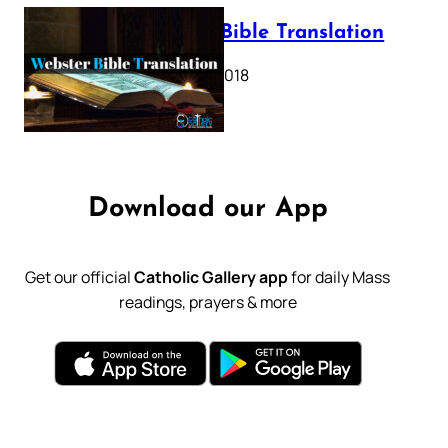
Webster Bible Translation
October 11, 2018
Download our App
Get our official
Catholic Gallery app
for daily Mass
readings, prayers & more