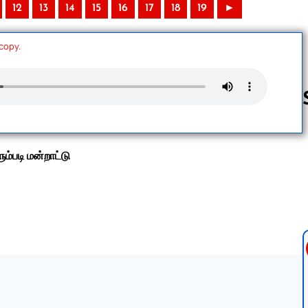
12
13
14
15
16
17
18
19
►
 copy.
Follow us 
ம்படி மன்றாட்டு