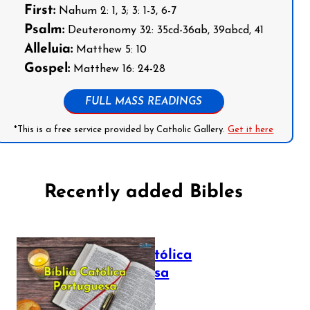
First:
Nahum 2: 1, 3; 3: 1-3, 6-7
Psalm:
Deuteronomy 32: 35cd-36ab, 39abcd, 41
Alleluia:
Matthew 5: 10
Gospel:
Matthew 16: 24-28
FULL MASS READINGS
*This is a free service provided by Catholic Gallery.
Get it here
Recently added Bibles
Bíblia Católica
Portuguesa
July 16, 2025