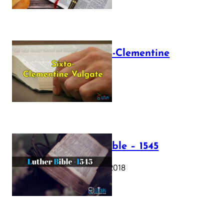
The Sixto-Clementine
Vulgate
July 12, 2025
Luther Bible – 1545
October 17, 2018