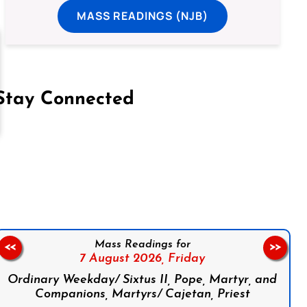
MASS READINGS (NJB)
Stay Connected
on Facebook
Follow us on Instagram
Follow us on X
Subscribe to our YouTube Channel
Follow us on WhatsApp
Mass Readings for
<<
>>
7 August 2026,
Friday
Ordinary Weekday/ Sixtus II, Pope, Martyr, and
Companions, Martyrs/ Cajetan, Priest