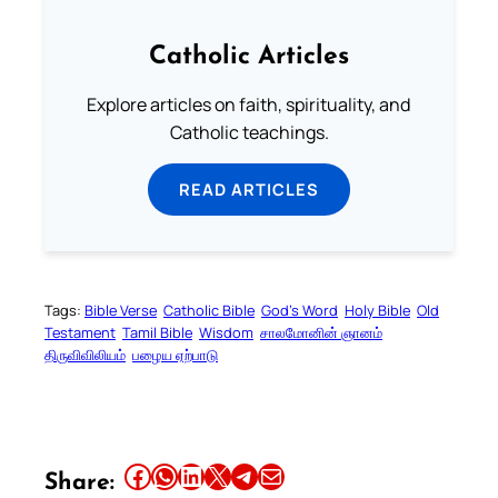
Catholic Articles
Explore articles on faith, spirituality, and
Catholic teachings.
READ ARTICLES
Tags:
Bible Verse
Catholic Bible
God’s Word
Holy Bible
Old
Testament
Tamil Bible
Wisdom
சாலமோனின் ஞானம்
திருவிவிலியம்
பழைய ஏற்பாடு
Share this article on Facebook
Share this article on WhatsApp
Share this article on LinkedIn
Share this article on X
Share this article on Telegram
Email this Article
Share: