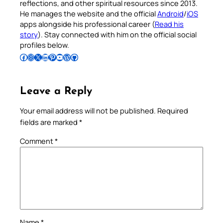
reflections, and other spiritual resources since 2013.
He manages the website and the official
Android
/
iOS
apps alongside his professional career (
Read his
story
). Stay connected with him on the official social
profiles below.
Follow Pradeep on Facebook
Follow Pradeep on Instagram
Follow Pradeep on X
Follow Pradeep on LinkedIn
Follow Pradeep on Pinterest
Subscribe to Pradeep’s Youtube Channel
Follow Pradeep on WordPress
Follow Pradeep on GitHub
Leave a Reply
Your email address will not be published.
Required
fields are marked
*
Comment
*
Name
*