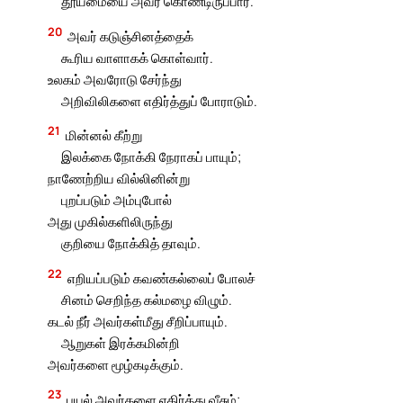
தூய்மையை அவர் கொண்டிருப்பார்.
20
அவர் கடுஞ்சினத்தைக்
கூரிய வாளாகக் கொள்வார்.
உலகம் அவரோடு சேர்ந்து
அறிவிலிகளை எதிர்த்துப் போராடும்.
21
மின்னல் கீற்று
இலக்கை நோக்கி நேராகப் பாயும்;
நாணேற்றிய வில்லினின்று
புறப்படும் அம்புபோல்
அது முகில்களிலிருந்து
குறியை நோக்கித் தாவும்.
22
எறியப்படும் கவண்கல்லைப் போலச்
சினம் செறிந்த கல்மழை விழும்.
கடல் நீர் அவர்கள்மீது சீறிப்பாயும்.
ஆறுகள் இரக்கமின்றி
அவர்களை மூழ்கடிக்கும்.
23
புயல் அவர்களை எதிர்த்து வீசும்;