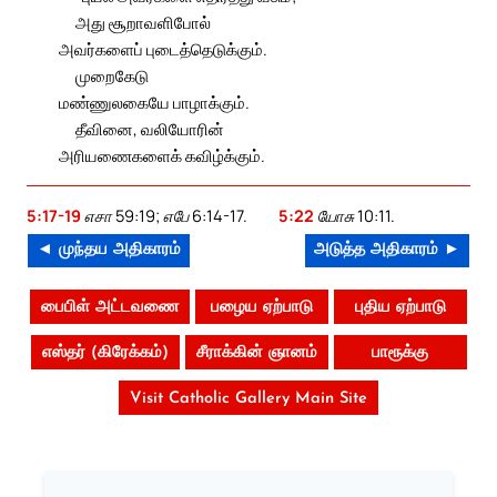
அது சூறாவளிபோல்
அவர்களைப் புடைத்தெடுக்கும்.
முறைகேடு
மண்ணுலகையே பாழாக்கும்.
தீவினை, வலியோரின்
அரியணைகளைக் கவிழ்க்கும்.
5:17-19
எசா 59:19; எபே 6:14-17.
5:22
யோசு 10:11.
◄ முந்தய அதிகாரம்
அடுத்த அதிகாரம் ►
பைபிள் அட்டவணை
பழைய ஏற்பாடு
புதிய ஏற்பாடு
எஸ்தர் (கிரேக்கம்)
சீராக்கின் ஞானம்
பாரூக்கு
Visit Catholic Gallery Main Site