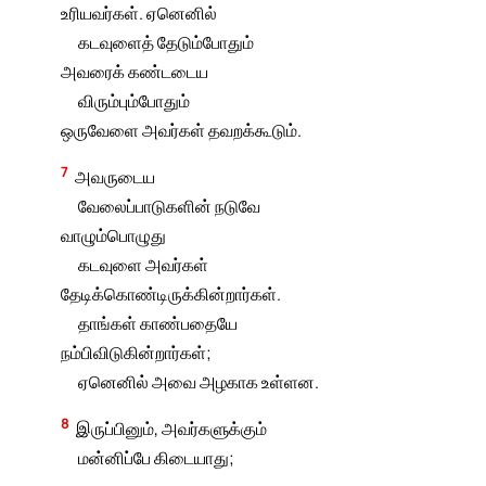
உரியவர்கள். ஏனெனில்
கடவுளைத் தேடும்போதும்
அவரைக் கண்டடைய
விரும்பும்போதும்
ஒருவேளை அவர்கள் தவறக்கூடும்.
7
அவருடைய
வேலைப்பாடுகளின் நடுவே
வாழும்பொழுது
கடவுளை அவர்கள்
தேடிக்கொண்டிருக்கின்றார்கள்.
தாங்கள் காண்பதையே
நம்பிவிடுகின்றார்கள்;
ஏனெனில் அவை அழகாக உள்ளன.
8
இருப்பினும், அவர்களுக்கும்
மன்னிப்பே கிடையாது;