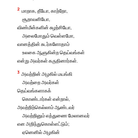
2
மாறாக, தீயோ, காற்றோ,
சூறாவளியோ,
விண்மீன்களின் சுழற்சியோ,
அலைமோதும் வெள்ளமோ,
வானத்தின் சுடர்களோதாம்
உலகை ஆளுகின்ற தெய்வங்கள்
என்று அவர்கள் கருதினார்கள்.
3
அவற்றின் அழகில் மயங்கி
அவற்றை அவர்கள்
தெய்வங்களாகக்
கொண்டார்கள் என்றால்,
அவற்றிற்கெல்லாம் ஆண்டவர்
அவற்றினும் எத்துணை மேலானவர்
என அறிந்துகொள்ளட்டும்;
ஏனெனில் அழகின்