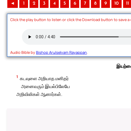
◄
1
2
3
4
5
6
7
8
9
10
11
Click the play button to listen or click the Download button to save a
Audio Bible by
Bishop Arulselvam Rayappan
.
இயற்கை
1
கடவுளை அறியாத மனிதர்
அனைவரும் இயல்பிலேயே
அறிவிலிகள் ஆனார்கள்.