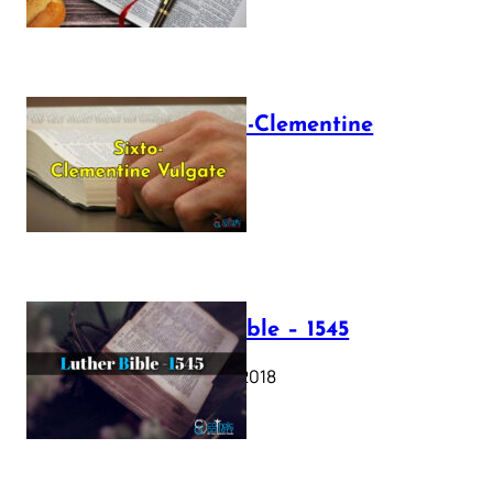
The Sixto-Clementine
Vulgate
July 12, 2025
Luther Bible – 1545
October 17, 2018