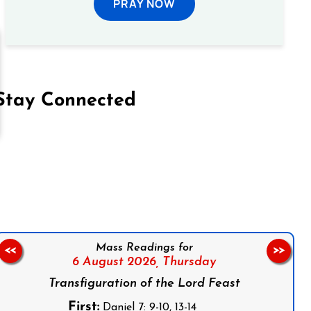
PRAY NOW
Stay Connected
on Facebook
Follow us on Instagram
Follow us on X
Subscribe to our YouTube Channel
Follow us on WhatsApp
Mass Readings for
<<
>>
6 August 2026,
Thursday
Transfiguration of the Lord Feast
First:
Daniel 7: 9-10, 13-14