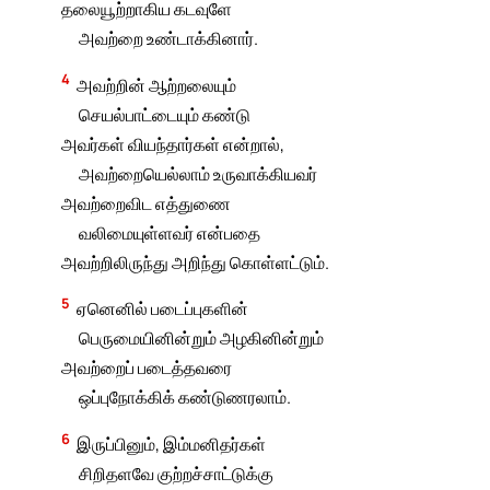
தலையூற்றாகிய கடவுளே
அவற்றை உண்டாக்கினார்.
4
அவற்றின் ஆற்றலையும்
செயல்பாட்டையும் கண்டு
அவர்கள் வியந்தார்கள் என்றால்,
அவற்றையெல்லாம் உருவாக்கியவர்
அவற்றைவிட எத்துணை
வலிமையுள்ளவர் என்பதை
அவற்றிலிருந்து அறிந்து கொள்ளட்டும்.
5
ஏனெனில் படைப்புகளின்
பெருமையினின்றும் அழகினின்றும்
அவற்றைப் படைத்தவரை
ஒப்புநோக்கிக் கண்டுணரலாம்.
6
இருப்பினும், இம்மனிதர்கள்
சிறிதளவே குற்றச்சாட்டுக்கு