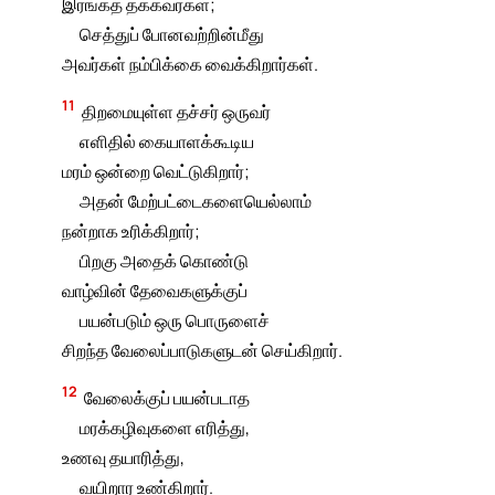
இரங்கத் தக்கவர்கள்;
செத்துப் போனவற்றின்மீது
அவர்கள் நம்பிக்கை வைக்கிறார்கள்.
11
திறமையுள்ள தச்சர் ஒருவர்
எளிதில் கையாளக்கூடிய
மரம் ஒன்றை வெட்டுகிறார்;
அதன் மேற்பட்டைகளையெல்லாம்
நன்றாக உரிக்கிறார்;
பிறகு அதைக் கொண்டு
வாழ்வின் தேவைகளுக்குப்
பயன்படும் ஒரு பொருளைச்
சிறந்த வேலைப்பாடுகளுடன் செய்கிறார்.
12
வேலைக்குப் பயன்படாத
மரக்கழிவுகளை எரித்து,
உணவு தயாரித்து,
வயிறார உண்கிறார்.