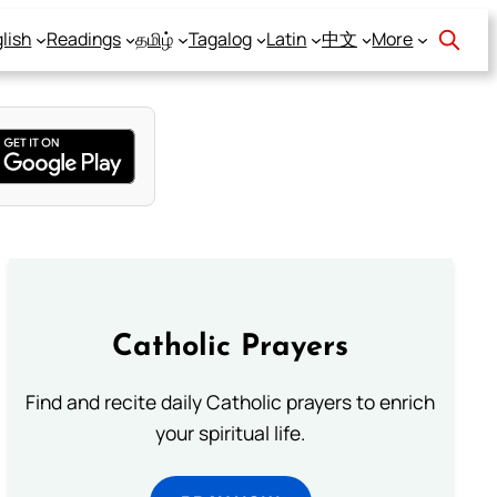
lish
Readings
தமிழ்
Tagalog
Latin
中文
More
Catholic Prayers
Find and recite daily Catholic prayers to enrich
your spiritual life.