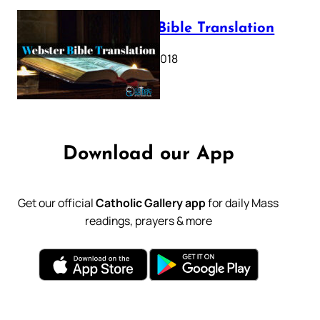
Webster Bible Translation
October 11, 2018
Download our App
Get our official
Catholic Gallery app
for daily Mass
readings, prayers & more