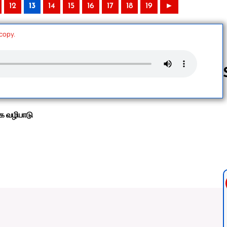
12
13
14
15
16
17
18
19
►
 copy.
Follow us 
 வழிபாடு