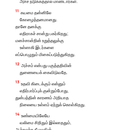
அச்ச நடுக்கத்தால் மாண்டார்கள்.
11
கயமை தன்னிலே
கோழைத்தனமானது.
தானே தனக்கு
எதிராகச் சான்று பகர்கிறது;
மனச்சான்றின் உறுத்தலுக்கு
உள்ளாகி இடர்களை
எப்பொழுதும் மிகைப்படுத்துகிறது.
12
அச்சம் என்பது பகுத்தறிவின்
துணையைக் கைவிடுவதே.
13
உதவி கிடைக்கும் என்னும்
எதிர்பார்ப்புக் குன்றும்போது,
துன்பத்தின் காரணம் அறியாத
நிலையை உள்ளம் ஏற்றுக் கொள்கிறது.
14
உண்மையிலேயே
வலிமை சிறிதும் இல்லாததும்,
ஆற்றலற்ற கீழுலகின்