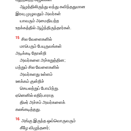
ஆழத்திலிருந்து வந்து கவிந்ததுமான
இரவு முழுவதும் அவர்கள்
யாவரும் அமைதியற்ற
உறக்கத்தில் ஆழ்ந்திருந்தார்கள்.
15
சில வேளைகளில்
மாபெரும் பேயுருவங்கள்
அடிக்கடி தோன்றி
அவர்களை அச்சுறுத்தின;
மற்றும் சில வேளைகளில்
அவர்களது உள்ளம்
ஊக்கம் குன்றிச்
செயலற்றுப் போயிற்று.
ஏனெனில் எதிர்பாராத
திடீர் அச்சம் அவர்களைக்
கலங்கடித்தது.
16
அங்கு இருந்த ஒவ்வொருவரும்
கீழே விழுந்தனர்;