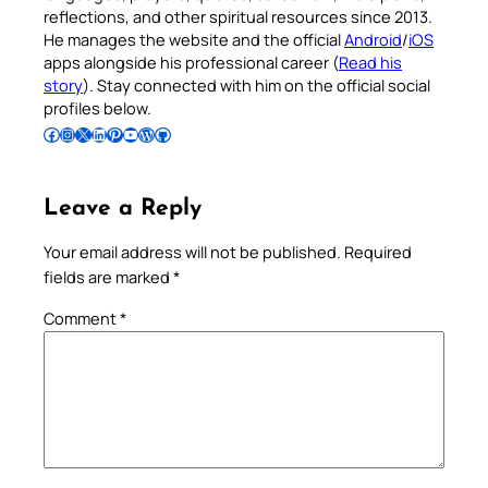
reflections, and other spiritual resources since 2013.
He manages the website and the official
Android
/
iOS
apps alongside his professional career (
Read his
story
). Stay connected with him on the official social
profiles below.
Follow Pradeep on Facebook
Follow Pradeep on Instagram
Follow Pradeep on X
Follow Pradeep on LinkedIn
Follow Pradeep on Pinterest
Subscribe to Pradeep’s Youtube Channel
Follow Pradeep on WordPress
Follow Pradeep on GitHub
Leave a Reply
Your email address will not be published.
Required
fields are marked
*
Comment
*