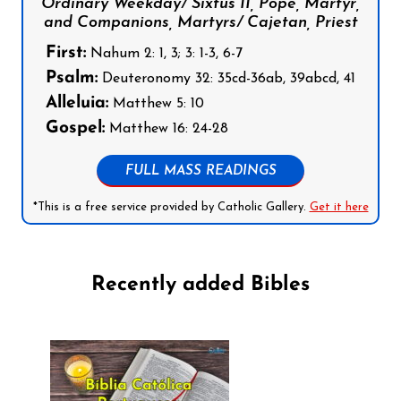
Ordinary Weekday/ Sixtus II, Pope, Martyr,
and Companions, Martyrs/ Cajetan, Priest
First:
Nahum 2: 1, 3; 3: 1-3, 6-7
Psalm:
Deuteronomy 32: 35cd-36ab, 39abcd, 41
Alleluia:
Matthew 5: 10
Gospel:
Matthew 16: 24-28
FULL MASS READINGS
*This is a free service provided by Catholic Gallery.
Get it here
Recently added Bibles