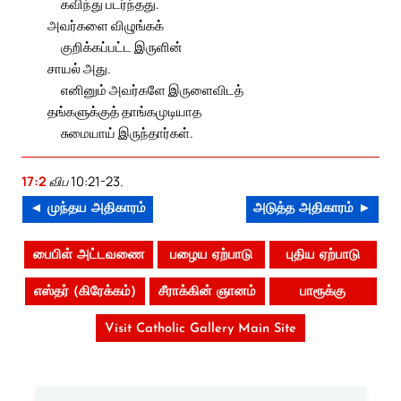
கவிந்து படர்ந்தது.
அவர்களை விழுங்கக்
குறிக்கப்பட்ட இருளின்
சாயல் அது.
எனினும் அவர்களே இருளைவிடத்
தங்களுக்குத் தாங்கமுடியாத
சுமையாய் இருந்தார்கள்.
17:2
விப 10:21-23.
◄ முந்தய அதிகாரம்
அடுத்த அதிகாரம் ►
பைபிள் அட்டவணை
பழைய ஏற்பாடு
புதிய ஏற்பாடு
எஸ்தர் (கிரேக்கம்)
சீராக்கின் ஞானம்
பாரூக்கு
Visit Catholic Gallery Main Site