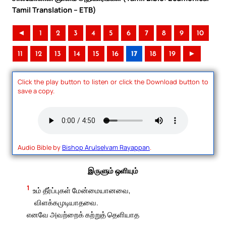
Tamil Translation – ETB)
◄
1
2
3
4
5
6
7
8
9
10
11
12
13
14
15
16
17
18
19
►
Click the play button to listen or click the Download button to
save a copy.
Audio Bible by
Bishop Arulselvam Rayappan
.
இருளும் ஒளியும்
1
உம் தீர்ப்புகள் மேன்மையானவை,
விளக்கமுடியாதவை.
எனவே அவற்றைக் கற்றுத் தெளியாத