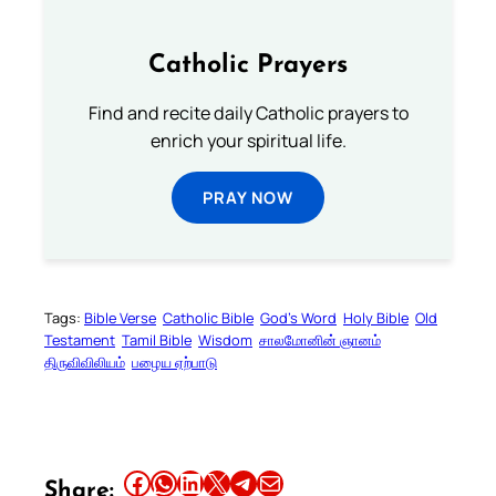
Catholic Prayers
Find and recite daily Catholic prayers to
enrich your spiritual life.
PRAY NOW
Tags:
Bible Verse
Catholic Bible
God’s Word
Holy Bible
Old
Testament
Tamil Bible
Wisdom
சாலமோனின் ஞானம்
திருவிவிலியம்
பழைய ஏற்பாடு
Share this article on Facebook
Share this article on WhatsApp
Share this article on LinkedIn
Share this article on X
Share this article on Telegram
Email this Article
Share: