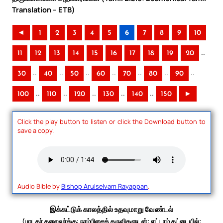
Translation – ETB)
◄
1
2
3
4
5
6
7
8
9
10
..
11
12
13
14
15
16
17
18
19
20
..
..
..
..
..
..
..
30
40
50
60
70
80
90
..
..
..
..
..
100
110
120
130
140
150
►
Click the play button to listen or click the Download button to
save a copy.
Audio Bible by
Bishop Arulselvam Rayappan
.
இக்கட்டுக் காலத்தில் உதவுமாறு வேண்டல்
(பாடகர் தலைவர்க்கு: நரம்பிசைக் கருவிகளுடன்; எட்டாம் கட்டையில்;