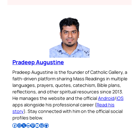
Pradeep Augustine
Pradeep Augustine is the founder of Catholic Gallery, a
faith-driven platform sharing Mass Readings in multiple
languages, prayers, quotes, catechism, Bible plans,
reflections, and other spiritual resources since 2013.
He manages the website and the official
Android
/
iOS
apps alongside his professional career (
Read his
story
). Stay connected with him on the official social
profiles below.
Follow Pradeep on Facebook
Follow Pradeep on Instagram
Follow Pradeep on X
Follow Pradeep on LinkedIn
Follow Pradeep on Pinterest
Subscribe to Pradeep’s Youtube Channel
Follow Pradeep on WordPress
Follow Pradeep on GitHub