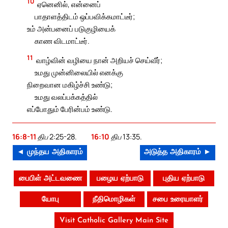
10
ஏனெனில், என்னைப்
பாதாளத்திடம் ஒப்பவிக்கமாட்டீர்;
உம் அன்பனைப் படுகுழியைக்
காண விடமாட்டீர்.
11
வாழ்வின் வழியை நான் அறியச் செய்வீர்;
உமது முன்னிலையில் எனக்கு
நிறைவான மகிழ்ச்சி உண்டு;
உமது வலப்பக்கத்தில்
எப்போதும் பேரின்பம் உண்டு.
16:8-11
திப 2:25-28.
16:10
திப 13:35.
◄ முந்தய அதிகாரம்
அடுத்த அதிகாரம் ►
பைபிள் அட்டவணை
பழைய ஏற்பாடு
புதிய ஏற்பாடு
யோபு
நீதிமொழிகள்
சபை உரையாளர்
Visit Catholic Gallery Main Site