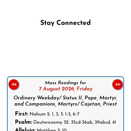
Stay Connected
Follow us on Facebook
Follow us on Instagram
Follow us on X
Subscribe to our YouTube Channel
Follow us on WhatsApp
Mass Readings for
<<
>>
7 August 2026,
Friday
Ordinary Weekday/ Sixtus II, Pope, Martyr,
and Companions, Martyrs/ Cajetan, Priest
First:
Nahum 2: 1, 3; 3: 1-3, 6-7
Psalm:
Deuteronomy 32: 35cd-36ab, 39abcd, 41
Alleluia:
Matthew 5: 10