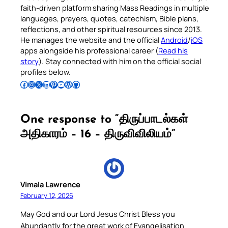
faith-driven platform sharing Mass Readings in multiple
languages, prayers, quotes, catechism, Bible plans,
reflections, and other spiritual resources since 2013.
He manages the website and the official
Android
/
iOS
apps alongside his professional career (
Read his
story
). Stay connected with him on the official social
profiles below.
Follow Pradeep on Facebook
Follow Pradeep on Instagram
Follow Pradeep on X
Follow Pradeep on LinkedIn
Follow Pradeep on Pinterest
Subscribe to Pradeep’s Youtube Channel
Follow Pradeep on WordPress
Follow Pradeep on GitHub
One response to “திருப்பாடல்கள்
அதிகாரம் – 16 – திருவிவிலியம்”
Vimala Lawrence
February 12, 2026
May God and our Lord Jesus Christ Bless you
Abundantly for the great work of Evangelisation