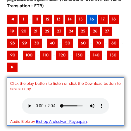
Translation – ETB)
..
◄
1
11
12
13
14
15
16
17
18
19
20
21
22
23
24
25
26
27
..
..
..
..
..
..
28
29
30
40
50
60
70
80
..
..
..
..
..
..
90
100
110
120
130
140
150
►
Click the play button to listen or click the Download button to
save a copy.
Audio Bible by
Bishop Arulselvam Rayappan
.