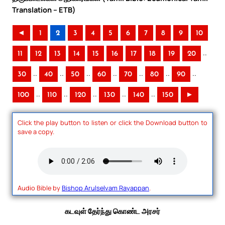
Translation – ETB)
◄
1
2
3
4
5
6
7
8
9
10
..
11
12
13
14
15
16
17
18
19
20
..
..
..
..
..
..
..
30
40
50
60
70
80
90
..
..
..
..
..
100
110
120
130
140
150
►
Click the play button to listen or click the Download button to
save a copy.
Audio Bible by
Bishop Arulselvam Rayappan
.
கடவுள் தேர்ந்து கொண்ட அரசர்