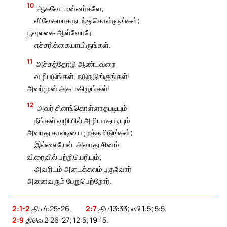
10
ஆகவே, மன்னர்களே,
விவேகமாக நடந்துகொள்ளுங்கள்;
பூவுலகை ஆள்வோரே,
எச்சரிக்கையாயிருங்கள்.
11
அச்சத்தோடு ஆண்டவரை
வழிபடுங்கள்; நடுநடுங்குங்கள்!
அவர்முன் அக மகிழுங்கள்!
12
அவர் சினங்கொள்ளாதபடியும்
நீங்கள் வழியில் அழியாதபடியும்
அவரது காலடியை முத்தமிடுங்கள்;
இல்லையேல், அவரது சினம்
விரைவில் பற்றியெரியும்;
அவரிடம் அடைக்கலம் புகுவோர்
அனைவரும் பேறுபெற்றோர்.
2:1-2
திப 4:25-26.
2:7
திப 13:33; எபி 1:5; 5:5.
2:9
திவெ 2:26-27; 12:5; 19:15.