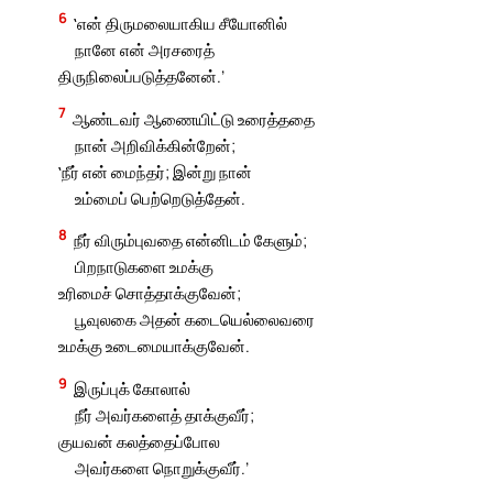
6
‛என் திருமலையாகிய சீயோனில்
நானே என் அரசரைத்
திருநிலைப்படுத்தனேன்.’
7
ஆண்டவர் ஆணையிட்டு உரைத்ததை
நான் அறிவிக்கின்றேன்;
‛நீர் என் மைந்தர்; இன்று நான்
உம்மைப் பெற்றெடுத்தேன்.
8
நீர் விரும்புவதை என்னிடம் கேளும்;
பிறநாடுகளை உமக்கு
உரிமைச் சொத்தாக்குவேன்;
பூவுலகை அதன் கடையெல்லைவரை
உமக்கு உடைமையாக்குவேன்.
9
இருப்புக் கோலால்
நீர் அவர்களைத் தாக்குவீர்;
குயவன் கலத்தைப்போல
அவர்களை நொறுக்குவீர்.’