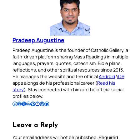
Pradeep Augustine
Pradeep Augustine is the founder of Catholic Gallery, a
faith-driven platform sharing Mass Readings in multiple
languages, prayers, quotes, catechism, Bible plans,
reflections, and other spiritual resources since 2013.
He manages the website and the official
Android
/
iOS
apps alongside his professional career (
Read his
story
). Stay connected with him on the official social
profiles below.
Follow Pradeep on Facebook
Follow Pradeep on Instagram
Follow Pradeep on X
Follow Pradeep on LinkedIn
Follow Pradeep on Pinterest
Subscribe to Pradeep’s Youtube Channel
Follow Pradeep on WordPress
Follow Pradeep on GitHub
Leave a Reply
Your email address will not be published.
Required