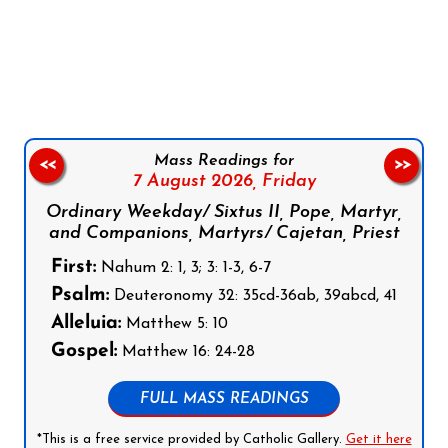
Follow us on Facebook
Follow us on Instagram
Follow us on X
Subscribe to our YouTube Channel
Follow us on WhatsApp
Mass Readings for
<<
>>
7 August 2026,
Friday
Ordinary Weekday/ Sixtus II, Pope, Martyr,
and Companions, Martyrs/ Cajetan, Priest
First:
Nahum 2: 1, 3; 3: 1-3, 6-7
Psalm:
Deuteronomy 32: 35cd-36ab, 39abcd, 41
Alleluia:
Matthew 5: 10
Gospel:
Matthew 16: 24-28
FULL MASS READINGS
*This is a free service provided by Catholic Gallery.
Get it here