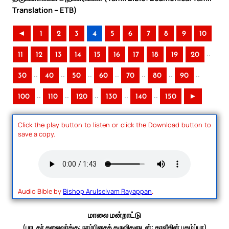
Translation – ETB)
◄
1
2
3
4
5
6
7
8
9
10
..
11
12
13
14
15
16
17
18
19
20
..
..
..
..
..
..
..
30
40
50
60
70
80
90
..
..
..
..
..
100
110
120
130
140
150
►
Click the play button to listen or click the Download button to
save a copy.
Audio Bible by
Bishop Arulselvam Rayappan
.
மாலை மன்றாட்டு
(பாடகர் தலைவர்க்கு: நரம்பிசைக் கருவிகளுடன்; தாவீதின் புகழ்ப்பா)