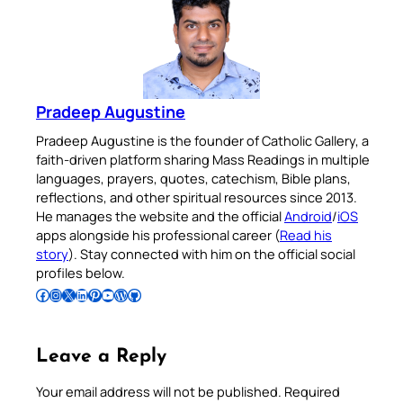
Pradeep Augustine
Pradeep Augustine is the founder of Catholic Gallery, a
faith-driven platform sharing Mass Readings in multiple
languages, prayers, quotes, catechism, Bible plans,
reflections, and other spiritual resources since 2013.
He manages the website and the official
Android
/
iOS
apps alongside his professional career (
Read his
story
). Stay connected with him on the official social
profiles below.
Follow Pradeep on Facebook
Follow Pradeep on Instagram
Follow Pradeep on X
Follow Pradeep on LinkedIn
Follow Pradeep on Pinterest
Subscribe to Pradeep’s Youtube Channel
Follow Pradeep on WordPress
Follow Pradeep on GitHub
Leave a Reply
Your email address will not be published.
Required