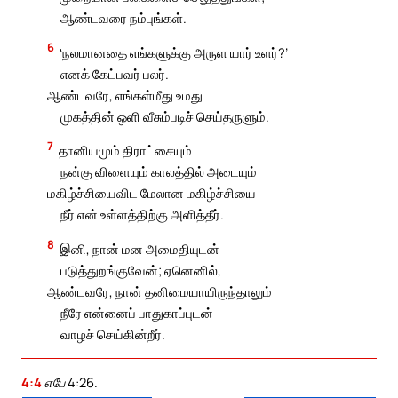
ஆண்டவரை நம்புங்கள்.
6
‛நலமானதை எங்களுக்கு அருள யார் உளர்?’
எனக் கேட்பவர் பலர்.
ஆண்டவரே, எங்கள்மீது உமது
முகத்தின் ஒளி வீசும்படிச் செய்தருளும்.
7
தானியமும் திராட்சையும்
நன்கு விளையும் காலத்தில் அடையும்
மகிழ்ச்சியைவிட மேலான மகிழ்ச்சியை
நீர் என் உள்ளத்திற்கு அளித்தீர்.
8
இனி, நான் மன அமைதியுடன்
படுத்துறங்குவேன்; ஏனெனில்,
ஆண்டவரே, நான் தனிமையாயிருந்தாலும்
நீரே என்னைப் பாதுகாப்புடன்
வாழச் செய்கின்றீர்.
4:4
எபே 4:26.