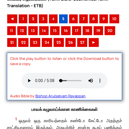
Translation – ETB)
◄
1
2
3
4
5
6
7
8
9
10
11
12
13
14
15
16
17
18
19
20
21
22
23
24
25
26
27
►
Click the play button to listen or click the Download button to
save a copy.
Audio Bible by
Bishop Arulselvam Rayappan
.
பாவக் கழுவாய்க்கான காணிக்கைகள்
1
ஒருவர் ஒரு காரியத்தைக் கண்டோ கேட்டோ அதற்குச்
சாட்சியாளராய் இருந்தும், அதுபற்றிச் சான்று கூறப் பணிக்கும்