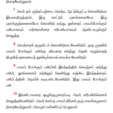
நிறைவேற்றுவார்.
7
அவர் தம் குற்றப்பழியை அகற்ற, ஆட்டுக்குட்டி கொண்டுவர
இயலாதிருந்தால், இரு காட்டுப் புறாக்களையோ, இரு
புறாக்குஞ்சுகளையோ கொண்டு வந்து, ஒன்றைப் பாவம்போக்கும்
பலியாகவும் மற்றொன்றை எரிபலியாகவும் ஆண்டவருக்குச்
செலுத்த,
8
அவற்றைக் குருவிடம் கொண்டுவர வேண்டும். குரு முதலில்
பாவம் போக்கும் பலிக்கு உரியதை எடுத்து அதன் கழுத்தைத்
திருகித் தலையைத் துண்டிக்காமல் வைக்க வேண்டும்.
9
பாவம் போக்கும் பலியின் இரத்தத்தில் கொஞ்சம் எடுத்து
பலிபீட ஓரங்களைச் சுற்றிலும் தெளித்து எஞ்சிய இரத்தத்தைப்
பலிபீடத்தின் அடியில் வடியவிடவேண்டும். இது பாவம் போக்கும்
பலி.
10
இரண்டாவதை ஒழுங்குமுறைப்படி அவர் எரிபலிக்கெனச்
செலுத்தவேண்டும். அவர் செய்த பாவம் நீங்கக் குரு பாவக்கழுவாய்
நிறைவேற்றுவார்; அவரும் மன்னிப்புப் பெறுவார்.