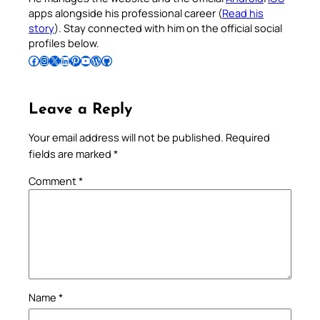
apps alongside his professional career (
Read his
story
). Stay connected with him on the official social
profiles below.
Follow Pradeep on Facebook
Follow Pradeep on Instagram
Follow Pradeep on X
Follow Pradeep on LinkedIn
Follow Pradeep on Pinterest
Subscribe to Pradeep’s Youtube Channel
Follow Pradeep on WordPress
Follow Pradeep on GitHub
Leave a Reply
Your email address will not be published.
Required
fields are marked
*
Comment
*
Name
*