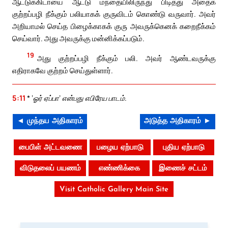
ஆட்டுக்கிடாயை ஆட்டு மந்தையிலிருந்து பிடித்து அதைக்
குற்றப்பழி நீக்கும் பலியாகக் குருவிடம் கொண்டு வருவார். அவர்
அறியாமல் செய்த பிழைக்காகக் குரு அவருக்கெனக் கறைநீக்கம்
செய்வார். அது அவருக்கு மன்னிக்கப்படும்.
19
அது குற்றப்பழி நீக்கும் பலி. அவர் ஆண்டவருக்கு
எதிராகவே குற்றம் செய்துள்ளார்.
5:11
* ‘ஓர் ஏப்பா’ என்பது எபிரேய பாடம்.
◄ முந்தய அதிகாரம்
அடுத்த அதிகாரம் ►
பைபிள் அட்டவணை
பழைய ஏற்பாடு
புதிய ஏற்பாடு
விடுதலைப் பயணம்
எண்ணிக்கை
இணைச் சட்டம்
Visit Catholic Gallery Main Site