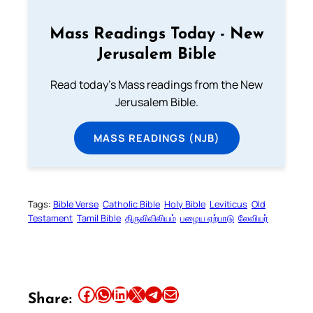
Mass Readings Today - New
Jerusalem Bible
Read today's Mass readings from the New
Jerusalem Bible.
MASS READINGS (NJB)
Tags:
Bible Verse
Catholic Bible
Holy Bible
Leviticus
Old
Testament
Tamil Bible
திருவிவிலியம்
பழைய ஏற்பாடு
லேவியர்
Share this article on Facebook
Share this article on WhatsApp
Share this article on LinkedIn
Share this article on X
Share this article on Telegram
Email this Article
Share: