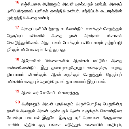
16
எஞ்சியதை ஆரோனும் அவன் புதல்வரும் உண்பர். அதைப்
புளிப்பற்றதாகப் புனிதத் தலத்தில் உண்பர். சந்திப்புக் கூடாரத்தின்
முற்றத்தில் அதை உண்பர்.
17
அதைப் புளிப்பேற்றாது சுடவேண்டும். எனக்குச் செலுத்தும்
நெருப்புப் பலிகளில் அதை நான் அவர்கள் பங்காகக்
கொடுத்துள்ளேன். அது பாவம் போக்கும் பலிபோலவும் குற்றப்பழி
நீக்கும் பலிபோலவும் மிகத் தூயது.
18
ஆரோனின் பிள்ளைகளில் ஆண்கள் மட்டுமே அதை
உண்ணவேண்டும். இது தலைமுறைதோறும் உங்களுக்கு மாறாத
நியமமாய் விளங்கும். ஆண்டவருக்குச் செலுத்தும் நெருப்புப்
பலிகளில் எதையும் தொடுகிறவன் தூயவனாய் இருப்பான்.
19
ஆண்டவர் மோசேயிடம் உரைத்தது;
20
ஆரோனும் அவன் புதல்வரும் அருள்பொழிவு பெறுகின்ற
நாளில் அவனும் அவன் புதல்வரும் ஆண்டவருக்குக் கொண்டுவர
வேண்டிய படையல் இதுவே. இருபது படி* அளவான மிருதுவான
மாவில் பத்தில் ஒரு பங்கை எடுத்துக் காலையில் பாதியும்,