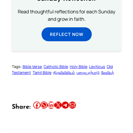
Read thoughtful reflections for each Sunday
and grow in faith.
REFLECT NOW
Tags:
Bible Verse
Catholic Bible
Holy Bible
Leviticus
Old
Testament
Tamil Bible
திருவிவிலியம்
பழைய ஏற்பாடு
லேவியர்
Share this article on Facebook
Share this article on WhatsApp
Share this article on LinkedIn
Share this article on X
Share this article on Telegram
Email this Article
Share: