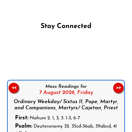
Stay Connected
Follow us on Facebook
Follow us on Instagram
Follow us on X
Subscribe to our YouTube Channel
Follow us on WhatsApp
Mass Readings for
<<
>>
7 August 2026,
Friday
Ordinary Weekday/ Sixtus II, Pope, Martyr,
and Companions, Martyrs/ Cajetan, Priest
First:
Nahum 2: 1, 3; 3: 1-3, 6-7
Psalm:
Deuteronomy 32: 35cd-36ab, 39abcd, 41