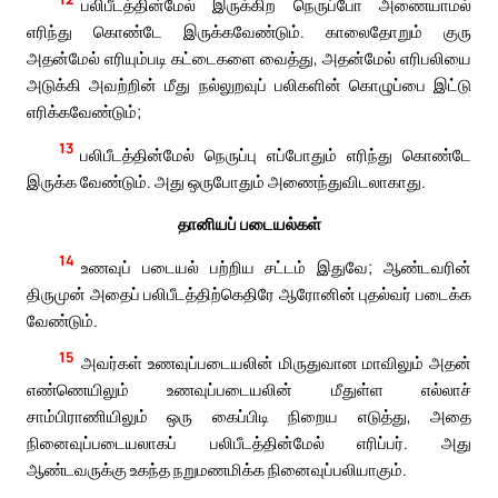
பலிபீடத்தின்மேல் இருக்கிற நெருப்போ அணையாமல்
எரிந்து கொண்டே இருக்கவேண்டும். காலைதோறும் குரு
அதன்மேல் எரியும்படி கட்டைகளை வைத்து, அதன்மேல் எரிபலியை
அடுக்கி அவற்றின் மீது நல்லுறவுப் பலிகளின் கொழுப்பை இட்டு
எரிக்கவேண்டும்;
13
பலிபீடத்தின்மேல் நெருப்பு எப்போதும் எரிந்து கொண்டே
இருக்க வேண்டும். அது ஒருபோதும் அணைந்துவிடலாகாது.
தானியப் படையல்கள்
14
உணவுப் படையல் பற்றிய சட்டம் இதுவே; ஆண்டவரின்
திருமுன் அதைப் பலிபீடத்திற்கெதிரே ஆரோனின் புதல்வர் படைக்க
வேண்டும்.
15
அவர்கள் உணவுப்படையலின் மிருதுவான மாவிலும் அதன்
எண்ணெயிலும் உணவுப்படையலின் மீதுள்ள எல்லாச்
சாம்பிராணியிலும் ஒரு கைப்பிடி நிறைய எடுத்து, அதை
நினைவுப்படையலாகப் பலிபீடத்தின்மேல் எரிப்பர். அது
ஆண்டவருக்கு உகந்த நறுமணமிக்க நினைவுப்பலியாகும்.