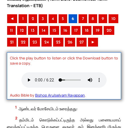
Translation – ETB)
◄
1
2
3
4
5
6
7
8
9
10
11
12
13
14
15
16
17
18
19
20
21
22
23
24
25
26
27
►
Click the play button to listen or click the Download button to
save a copy.
Audio Bible by
Bishop Arulselvam Rayappan
.
1
ஆண்டவர் மோசேயிடம் உரைத்தது:
2
தம்மிடம் கொடுக்கப்பட்டிருந்த அல்லது பணையமாய்
வைக்கப்பட்டிருந்த பொருளை ஒருவர் தம் இனத்தாரிடமிருந்து