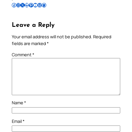
Follow Pradeep on Facebook
Follow Pradeep on Instagram
Follow Pradeep on X
Follow Pradeep on LinkedIn
Follow Pradeep on Pinterest
Subscribe to Pradeep’s Youtube Channel
Follow Pradeep on WordPress
Follow Pradeep on GitHub
Leave a Reply
Your email address will not be published.
Required
fields are marked
*
Comment
*
Name
*
Email
*