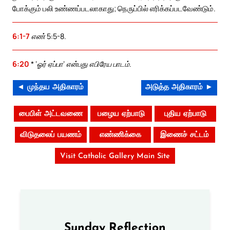
போக்கும் பலி உண்ணப்படலாகாது; நெருப்பில் எரிக்கப்படவேண்டும்.
6:1-7
எண் 5:5-8.
6:20
* ‘ஓர் ஏப்பா’ என்பது எபிரேய பாடம்.
◄ முந்தய அதிகாரம்
அடுத்த அதிகாரம் ►
பைபிள் அட்டவணை
பழைய ஏற்பாடு
புதிய ஏற்பாடு
விடுதலைப் பயணம்
எண்ணிக்கை
இணைச் சட்டம்
Visit Catholic Gallery Main Site
Sunday Reflection