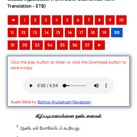
Translation – ETB)
◄
1
2
3
4
5
6
7
8
9
10
11
12
13
14
15
16
17
18
19
20
21
22
23
24
25
26
27
►
Click the play button to listen or click the Download button to
save a copy.
Audio Bible by
Bishop Arulselvam Rayappan
.
கீழ்ப்படியாமைக்கான தண்டனைகள்
1
ஆண்டவர் மோசேயிடம் கூறியது: