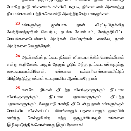
போகிற நாடு உங்களைக் கக்கிவிடாதபடி, நீங்கள் என் அனைத்து
நியமங்களைப் பற்றிக்கொண்டு அவற்றிற்கேற்ப வாழுங்கள்.
23
உங்களுக்கு முன்பாக நான் விரட்டியிருக்கிற
வேற்றினத்தாரின் செயற்படி நடக்க வேண்டாம்; மேற்குறிப்பிட்ட
செயல்களையெல்லாம் அவர்கள் செய்தார்கள். எனவே, நான்
அவர்களை வெறுத்தேன்.
24
அவர்களின் நாட்டை நீங்கள் உரிமையாக்கிக் கொள்வீர்கள்
என்று கூறினேன். பாலும் தேனும் ஓடும் அந்த நாட்டை உங்களுக்கு
உடைமையாக்கினேன். உங்களை மக்களினங்களைவிட்டுப்
பிரித்தெடுத்த உங்கள் கடவுளாகிய ஆண்டவரே நான்!
25
எனவே, நீங்கள் தீட்டற்ற விலங்குகளுக்கும் தீட்டான
விலங்குகளுக்கும், தீட்டான பறவைகளுக்கும் தீட்டற்ற
பறவைகளுக்கும், வேறுபாடு கண்டு தீட்டென்று நான் உங்களுக்குச்
சொல்லிய விலக்கப்பட்ட விலங்காலும் பறவையாலும் தரையில்
ஊர்ந்து செல்லுகின்ற எந்த ஒருபூச்சியாலும் உங்களை
இழிவுபடுத்திக் கொள்ளாது இருப்பீர்களாக!