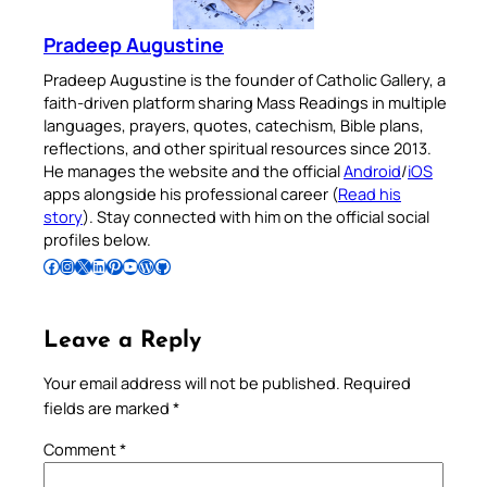
Pradeep Augustine
Pradeep Augustine is the founder of Catholic Gallery, a
faith-driven platform sharing Mass Readings in multiple
languages, prayers, quotes, catechism, Bible plans,
reflections, and other spiritual resources since 2013.
He manages the website and the official
Android
/
iOS
apps alongside his professional career (
Read his
story
). Stay connected with him on the official social
profiles below.
Follow Pradeep on Facebook
Follow Pradeep on Instagram
Follow Pradeep on X
Follow Pradeep on LinkedIn
Follow Pradeep on Pinterest
Subscribe to Pradeep’s Youtube Channel
Follow Pradeep on WordPress
Follow Pradeep on GitHub
Leave a Reply
Your email address will not be published.
Required
fields are marked
*
Comment
*