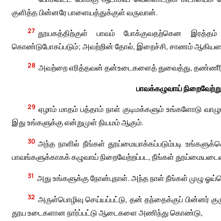
குளித்த பின்னரே பாளையத்துக்குள் வருவான்.
27
தூயகத்திற்குள் பாவம் போக்குவதற்கென இரத்தம் 
கொண்டுபோகப்படும்; அவற்றின் தோல், இறைச்சி, சாணம் ஆகியவை நெர
28
அவற்றை எரித்தவன் தன்உடைகளைத் துவைத்து, தண்ணீரில்
பாவக்கழுவாய் நிறைவேற்ற
29
ஏழாம் மாதம் பத்தாம் நாள் குடிமக்களும் உங்களோடு வா
இது உங்களுக்கு என்றுமுள் நியமம் ஆகும்.
30
அந்த நாளில் நீங்கள் தூய்மையாக்கப்படும்படி உங்களுக்
பாவங்களுக்காகக் கழுவாய் நிறைவேற்றப்பட, நீங்கள் தூய்மையடைவீ
31
அது உங்களுக்கு நோன்புநாள். அந்த நாள் நீங்கள் முழு ஓய்வ
32
அருள்பொழிவு செய்யப்பட்டு, தன் தந்தைக்குப் பின்னர்
தூய உடைகளான நார்ப்பட்டு ஆடைகளை அணிந்து கொண்டு,