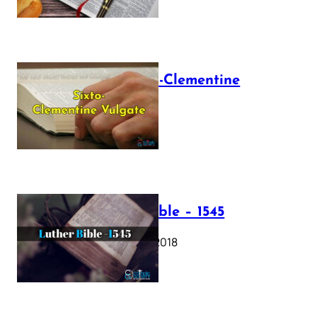
The Sixto-Clementine
Vulgate
July 12, 2025
Luther Bible – 1545
October 17, 2018