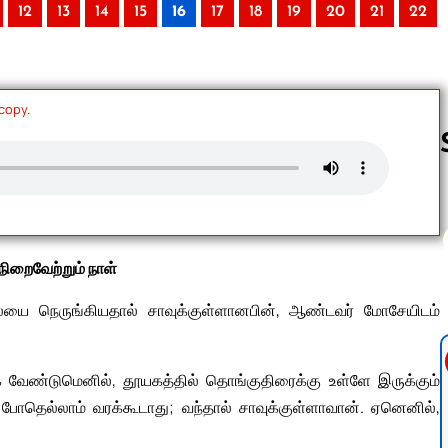
12
13
14
15
16
17
18
19
20
21
22
 copy.
Follow us 
நிறைவேற்றும் நாள்
யை நெருங்கியதால் சாவுக்குள்ளானபின், ஆண்டவர் மோசேயிடம்
வேண்டுமெனில், தூயகத்தில் தொங்குதிரைக்கு உள்ளே இருக்கும்
் போதெல்லாம் வரக்கூடாது; வந்தால் சாவுக்குள்ளாவான். ஏனெனில்,