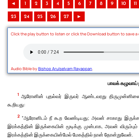
◄
1
2
3
4
5
6
7
8
9
10
11
23
24
25
26
27
►
Click the play button to listen or click the Download button to save a
Audio Bible by
Bishop Arulselvam Rayappan
.
பாவக் கழுவாய் 
1
ஆரோனின் புதல்வர் இருவர் ஆண்டவரது திருமுன்னிலை
கூறியது:
2
“ஆரோனிடம் நீ கூற வேண்டியது; அவன் சாகாது இருக்க 
இரக்கத்தின் இருக்கையின் மூடிக்கு முன்பாக, அவன் விரும்பும
இரக்கத்தின் இருக்கையின்மேல் மேகத்தில் நான் தோன்றுவேன்.