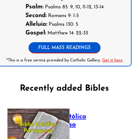
Psalm:
Psalms 85: 9, 10, 11-12, 13-14
Second:
Romans 9: 1-5
Alleluia:
Psalms 130: 5
Gospel:
Matthew 14: 22-33
FULL MASS READINGS
*This is a free service provided by Catholic Gallery.
Get it here
Recently added Bibles
Bíblia Católica
Portuguesa
July 16, 2025