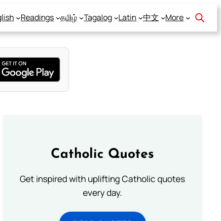
lish
Readings
தமிழ்
Tagalog
Latin
中文
More
Catholic Quotes
Get inspired with uplifting Catholic quotes
every day.