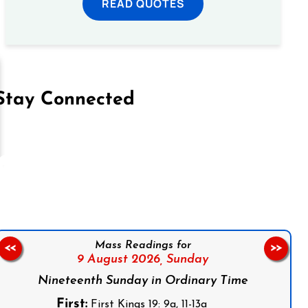
READ QUOTES
Stay Connected
on Facebook
Follow us on Instagram
Follow us on X
Subscribe to our YouTube Channel
Follow us on WhatsApp
Mass Readings for
<<
>>
9 August 2026,
Sunday
Nineteenth Sunday in Ordinary Time
First:
First Kings 19: 9a, 11-13a