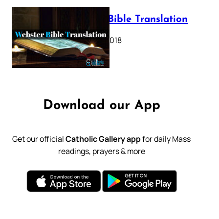
Webster Bible Translation
October 11, 2018
Download our App
Get our official
Catholic Gallery app
for daily Mass
readings, prayers & more