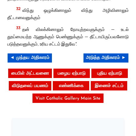
32
விந்து ஒழுக்கினாலும் விந்து அழிவினாலும்
தீட்டானவனுக்கும்
33
தன் விலக்கினாலும் நோயுற்றவளுக்கும் — உடல்
தூய்மையற்ற ஆணுக்கும் பெண்ணுக்கும் — தீட்டாயிருப்பவளோடு
படுத்தவனுக்கும், உரிய சட்டம் இதுவே”.
◄ முந்தய அதிகாரம்
அடுத்த அதிகாரம் ►
பைபிள் அட்டவணை
பழைய ஏற்பாடு
புதிய ஏற்பாடு
விடுதலைப் பயணம்
எண்ணிக்கை
இணைச் சட்டம்
Visit Catholic Gallery Main Site