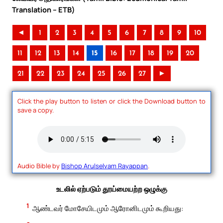
Translation – ETB)
◄
1
2
3
4
5
6
7
8
9
10
11
12
13
14
15
16
17
18
19
20
21
22
23
24
25
26
27
►
Click the play button to listen or click the Download button to
save a copy.
Audio Bible by
Bishop Arulselvam Rayappan
.
உடலில் ஏற்படும் தூய்மையற்ற ஒழுக்கு
1
ஆண்டவர் மோசேயிடமும் ஆரோனிடமும் கூறியது: