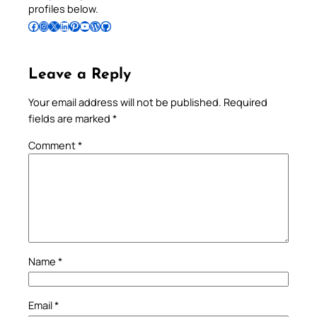
profiles below.
Follow Pradeep on Facebook
Follow Pradeep on Instagram
Follow Pradeep on X
Follow Pradeep on LinkedIn
Follow Pradeep on Pinterest
Subscribe to Pradeep’s Youtube Channel
Follow Pradeep on WordPress
Follow Pradeep on GitHub
Leave a Reply
Your email address will not be published.
Required
fields are marked
*
Comment
*
Name
*
Email
*