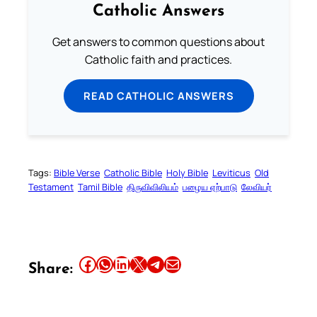
Catholic Answers
Get answers to common questions about
Catholic faith and practices.
READ CATHOLIC ANSWERS
Tags:
Bible Verse
Catholic Bible
Holy Bible
Leviticus
Old
Testament
Tamil Bible
திருவிவிலியம்
பழைய ஏற்பாடு
லேவியர்
Share this article on Facebook
Share this article on WhatsApp
Share this article on LinkedIn
Share this article on X
Share this article on Telegram
Email this Article
Share: