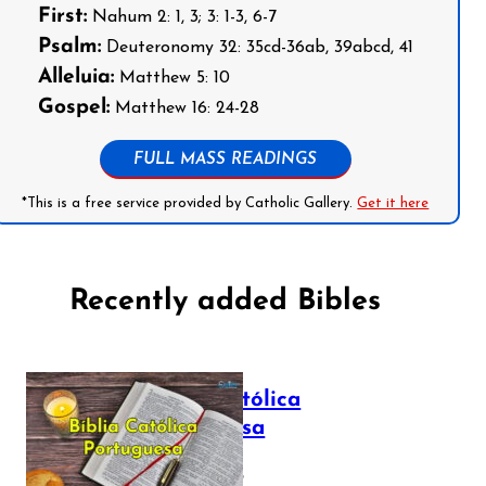
First:
Nahum 2: 1, 3; 3: 1-3, 6-7
Psalm:
Deuteronomy 32: 35cd-36ab, 39abcd, 41
Alleluia:
Matthew 5: 10
Gospel:
Matthew 16: 24-28
FULL MASS READINGS
*This is a free service provided by Catholic Gallery.
Get it here
Recently added Bibles
Bíblia Católica
Portuguesa
July 16, 2025