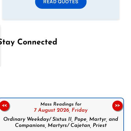
READ QUOTES
Stay Connected
on Facebook
Follow us on Instagram
Follow us on X
Subscribe to our YouTube Channel
Follow us on WhatsApp
Mass Readings for
<<
>>
7 August 2026,
Friday
Ordinary Weekday/ Sixtus II, Pope, Martyr, and
Companions, Martyrs/ Cajetan, Priest