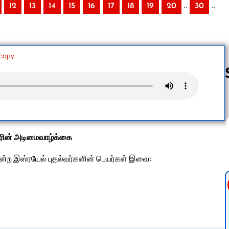
..
..
12
13
14
15
16
17
18
19
20
30
 copy.
Follow us 
லரின் அடிமைவாழ்க்கை
ென்ற இஸ்ரயேல் புதல்வர்களின் பெயர்கள் இவை: