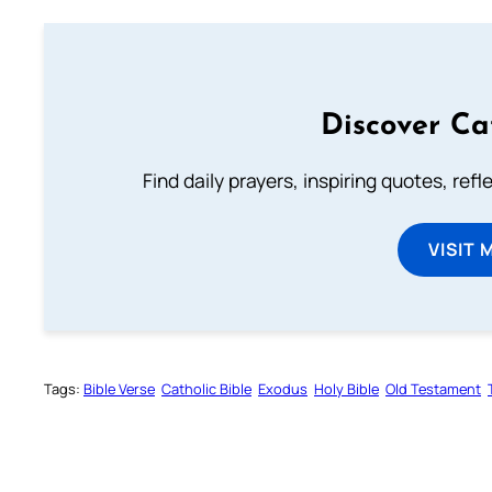
Discover Ca
Find daily prayers, inspiring quotes, ref
VISIT 
Tags:
Bible Verse
Catholic Bible
Exodus
Holy Bible
Old Testament