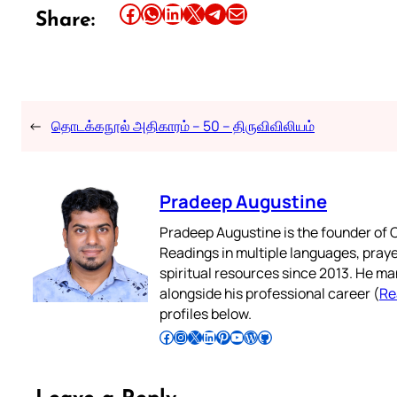
Share this article on Facebook
Share this article on WhatsApp
Share this article on LinkedIn
Share this article on X
Share this article on Telegram
Email this Article
Share:
←
தொடக்கநூல் அதிகாரம் – 50 – திருவிவிலியம்
Pradeep Augustine
Pradeep Augustine is the founder of C
Readings in multiple languages, praye
spiritual resources since 2013. He ma
alongside his professional career (
Re
profiles below.
Follow Pradeep on Facebook
Follow Pradeep on Instagram
Follow Pradeep on X
Follow Pradeep on LinkedIn
Follow Pradeep on Pinterest
Subscribe to Pradeep’s Youtube Channel
Follow Pradeep on WordPress
Follow Pradeep on GitHub