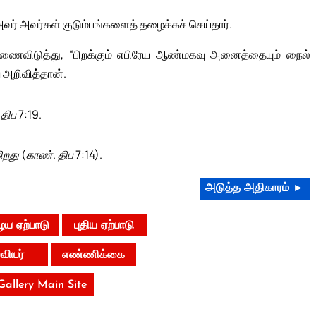
அவர் அவர்கள் குடும்பங்களைத் தழைக்கச் செய்தார்.
ஆணைவிடுத்து, “பிறக்கும் எபிரேய ஆண்மகவு அனைத்தையும் நைல்
 அறிவித்தான்.
திப 7:19.
றது (காண். திப 7:14).
அடுத்த அதிகாரம் ►
ய ஏற்பாடு
புதிய ஏற்பாடு
வியர்
எண்ணிக்கை
 Gallery Main Site