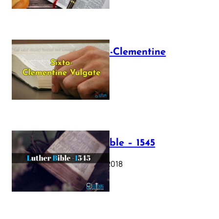
The Sixto-Clementine
Vulgate
July 12, 2025
Luther Bible – 1545
October 17, 2018