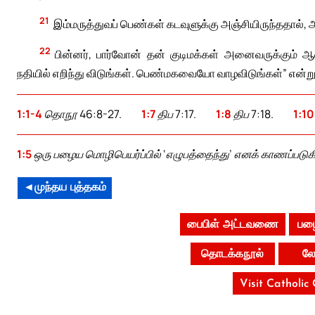
21
இம்மருத்துவப் பெண்கள் கடவுளுக்கு அஞ்சியிருந்ததால், 
22
பின்னர், பார்வோன் தன் குடிமக்கள் அனைவருக்கும் 
நதியில் எறிந்து விடுங்கள். பெண்மகவையோ வாழவிடுங்கள்” என்று
1:1-4
தொநூ 46:8-27.
1:7
திப 7:17.
1:8
திப 7:18.
1:10
1:5
ஒரு பழைய மொழிபெயர்ப்பில் ‘எழுபத்தைந்து’ எனக் காணப்படுகி
◄முந்தய புத்தகம்
பைபிள் அட்டவணை
பழை
தொடக்கநூல்
லே
Visit Catholic