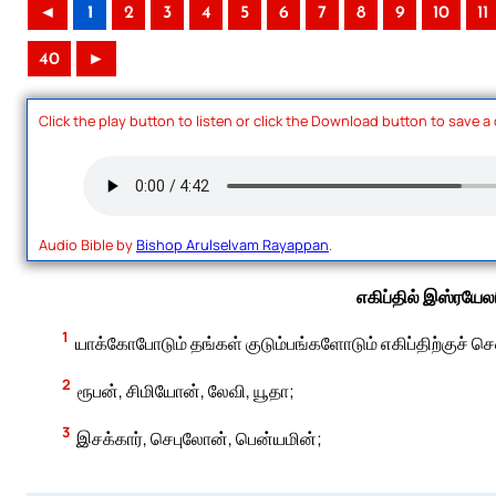
◄
1
2
3
4
5
6
7
8
9
10
11
40
►
Click the play button to listen or click the Download button to save a
Audio Bible by
Bishop Arulselvam Rayappan
.
எகிப்தில் இஸ்ரயே
1
யாக்கோபோடும் தங்கள் குடும்பங்களோடும் எகிப்திற்குச் ச
2
ரூபன், சிமியோன், லேவி, யூதா;
3
இசக்கார், செபுலோன், பென்யமின்;