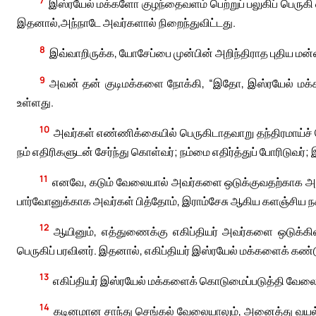
இஸ்ரயேல் மக்களோ குழந்தைவளம் பெற்றுப் பலுகிப் பெருகி
இதனால்,அந்நாடே அவர்களால் நிறைந்துவிட்டது.
8
இவ்வாறிருக்க, யோசேப்பை முன்பின் அறிந்திராத புதிய மன
9
அவன் தன் குடிமக்களை நோக்கி, “இதோ, இஸ்ரயேல் மக்கள
உள்ளது.
10
அவர்கள் எண்ணிக்கையில் பெருகிடாதவாறு தந்திரமாய்ச் 
நம் எதிரிகளுடன் சேர்ந்து கொள்வர்; நம்மை எதிர்த்துப் போரிடுவர்; 
11
எனவே, கடும் வேலையால் அவர்களை ஒடுக்குவதற்காக அடிம
பார்வோனுக்காக அவர்கள் பித்தோம், இராம்சேசு ஆகிய களஞ்சிய நக
12
ஆயினும், எத்துணைக்கு எகிப்தியர் அவர்களை ஒடுக்க
பெருகிப் பரவினர். இதனால், எகிப்தியர் இஸ்ரயேல் மக்களைக் கண்ட
13
எகிப்தியர் இஸ்ரயேல் மக்களைக் கொடுமைப்படுத்தி வேலை
14
கடினமான சாந்து செங்கல் வேலையாலும், அனைத்து வயல