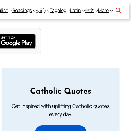
lish
Readings
தமிழ்
Tagalog
Latin
中文
More
Catholic Quotes
Get inspired with uplifting Catholic quotes
every day.