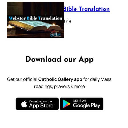
Webster Bible Translation
October 11, 2018
Download our App
Get our official
Catholic Gallery app
for daily Mass
readings, prayers & more