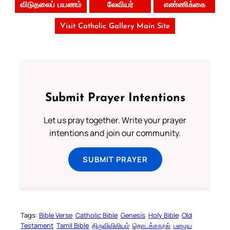
விடுதலைப் பயணம்
லேவியர்
எண்ணிக்கை
Visit Catholic Gallery Main Site
Submit Prayer Intentions
Let us pray together. Write your prayer
intentions and join our community.
Your Faith. Your Way.
SUBMIT PRAYER
Download the Catholic
Gallery app for offline Mass
readings, daily prayers, and
Tags:
Bible Verse
Catholic Bible
Genesis
Holy Bible
Old
audio Bible — all in one
Testament
Tamil Bible
திருவிவிலியம்
தொடக்கநூல்
பழைய