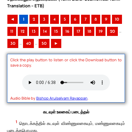
Translation – ETB)
◄
1
2
3
4
5
6
7
8
9
10
..
11
12
13
14
15
16
17
18
19
20
..
..
30
40
50
►
Click the play button to listen or click the Download button to
save a copy.
Audio Bible by
Bishop Arulselvam Rayappan
.
கடவுள் உலகைப் படைத்தல்
1
தொடக்கத்தில் கடவுள் விண்ணுலகையும், மண்ணுலகையும்
படைத்தபொழுது,