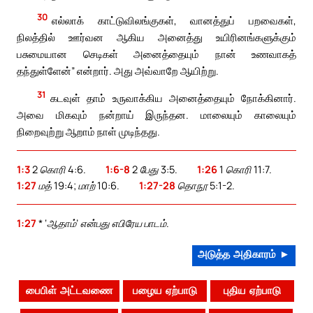
30
எல்லாக் காட்டுவிலங்குகள், வானத்துப் பறவைகள்,
நிலத்தில் ஊர்வன ஆகிய அனைத்து உயிரினங்களுக்கும்
பசுமையான செடிகள் அனைத்தையும் நான் உணவாகத்
தந்துள்ளேன்” என்றார். அது அவ்வாறே ஆயிற்று.
31
கடவுள் தாம் உருவாக்கிய அனைத்தையும் நோக்கினார்.
அவை மிகவும் நன்றாய் இருந்தன. மாலையும் காலையும்
நிறைவுற்று ஆறாம் நாள் முடிந்தது.
1:3
2 கொரி 4:6.
1:6-8
2 பேது 3:5.
1:26
1 கொரி 11:7.
1:27
மத் 19:4; மாற் 10:6.
1:27-28
தொநூ 5:1-2.
1:27
* ‘ஆதாம்’ என்பது எபிரேய பாடம்.
அடுத்த அதிகாரம் ►
பைபிள் அட்டவணை
பழைய ஏற்பாடு
புதிய ஏற்பாடு