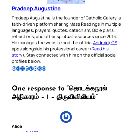
Pradeep Augustine
Pradeep Augustine is the founder of Catholic Gallery, a
faith-driven platform sharing Mass Readings in multiple
languages, prayers, quotes, catechism, Bible plans,
reflections, and other spiritual resources since 2013.
He manages the website and the official
Android
/
iOS
apps alongside his professional career (
Read his
story
). Stay connected with him on the official social
profiles below.
Follow Pradeep on Facebook
Follow Pradeep on Instagram
Follow Pradeep on X
Follow Pradeep on LinkedIn
Follow Pradeep on Pinterest
Subscribe to Pradeep’s Youtube Channel
Follow Pradeep on WordPress
Follow Pradeep on GitHub
One response to “தொடக்கநூல்
அதிகாரம் – 1 – திருவிவிலியம்”
Alice