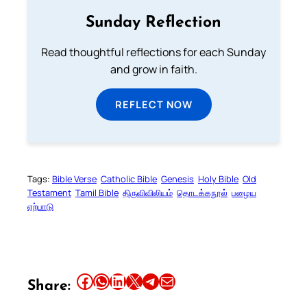
Sunday Reflection
Read thoughtful reflections for each Sunday
and grow in faith.
REFLECT NOW
Tags:
Bible Verse
Catholic Bible
Genesis
Holy Bible
Old
Testament
Tamil Bible
திருவிவிலியம்
தொடக்கநூல்
பழைய
ஏற்பாடு
Share this article on Facebook
Share this article on WhatsApp
Share this article on LinkedIn
Share this article on X
Share this article on Telegram
Email this Article
Share: