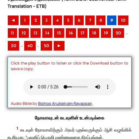
Translation – ETB)
◄
1
2
3
4
5
6
7
8
9
10
..
11
12
13
14
15
16
17
18
19
20
..
..
30
40
50
►
Click the play button to listen or click the Download button to
save a copy.
Audio Bible by
Bishop Arulselvam Rayappan
.
நோவாவுடன் கடவுளின் உடன்படிக்கை
1
கடவுள் நோவாவிற்கும் அவர் புதல்வருக்கும் ஆசி வழங்கிக்
கூறியது: “பலுகிப் பெருகி மண்ணுலகை நிரப்புங்கள்.