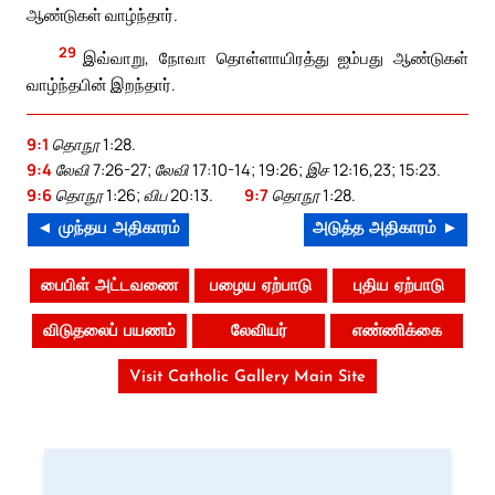
ஆண்டுகள் வாழ்ந்தார்.
29
இவ்வாறு, நோவா தொள்ளாயிரத்து ஐம்பது ஆண்டுகள்
வாழ்ந்தபின் இறந்தார்.
9:1
தொநூ 1:28.
9:4
லேவி 7:26-27; லேவி 17:10-14; 19:26; இச 12:16,23; 15:23.
9:6
தொநூ 1:26; விப 20:13.
9:7
தொநூ 1:28.
◄ முந்தய அதிகாரம்
அடுத்த அதிகாரம் ►
பைபிள் அட்டவணை
பழைய ஏற்பாடு
புதிய ஏற்பாடு
விடுதலைப் பயணம்
லேவியர்
எண்ணிக்கை
Visit Catholic Gallery Main Site