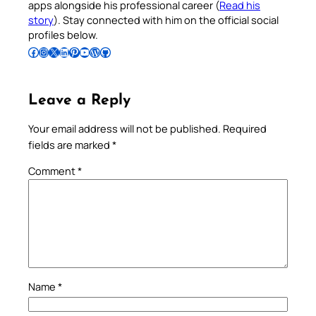
apps alongside his professional career (
Read his
story
). Stay connected with him on the official social
profiles below.
Follow Pradeep on Facebook
Follow Pradeep on Instagram
Follow Pradeep on X
Follow Pradeep on LinkedIn
Follow Pradeep on Pinterest
Subscribe to Pradeep’s Youtube Channel
Follow Pradeep on WordPress
Follow Pradeep on GitHub
Leave a Reply
Your email address will not be published.
Required
fields are marked
*
Comment
*
Name
*