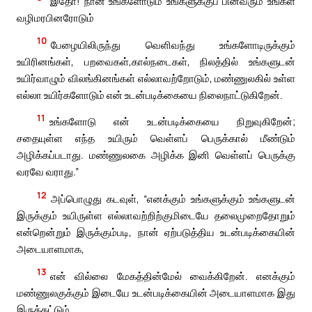
“இதோ! நான் உங்களோடும் உங்களுக்குப் பின்வரும் உங்கள்
வழிமரபினரோடும்
10
பேழையிலிருந்து வெளிவந்து உங்களோடிருக்கும்
உயிரினங்கள், பறவைகள்,கால்நடைகள், நிலத்தில் உங்களுடன்
உயிர்வாழும் விலங்கினங்கள் எல்லாவற்றோடும், மண்ணுலகில் உள்ள
எல்லா உயிர்களோடும் என் உடன்படிக்கையை நிலைநாட்டுகிறேன்.
11
உங்களோடு என் உடன்படிக்கையை நிறுவுகிறேன்;
சதையுள்ள எந்த உயிரும் வெள்ளப் பெருக்கால் மீண்டும்
அழிக்கப்படாது. மண்ணுலகை அழிக்க இனி வெள்ளப் பெருக்கு
வரவே வராது.”
12
அப்பொழுது கடவுள், “எனக்கும் உங்களுக்கும் உங்களுடன்
இருக்கும் உயிருள்ள எல்லாவற்றிற்குமிடையே தலைமுறைதோறும்
என்றென்றும் இருக்கும்படி, நான் ஏற்படுத்திய உடன்படிக்கையின்
அடையாளமாக,
13
என் வில்லை மேகத்தின்மேல் வைக்கிறேன். எனக்கும்
மண்ணுலகுக்கும் இடையே உடன்படிக்கையின் அடையாளமாக இது
இருக்கட்டும்.