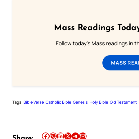
Mass Readings Today
Follow today's Mass readings in t
MASS REA
Tags:
Bible Verse
Catholic Bible
Genesis
Holy Bible
Old Testament
Share this article on Facebook
Share this article on WhatsApp
Share this article on LinkedIn
Share this article on X
Share this article on Telegram
Email this Article
Share: