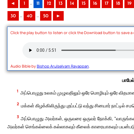
..
◄
1
11
12
13
14
15
16
17
18
19
..
..
30
40
50
►
Click the play button to listen or click the Download button to save a
Audio Bible by
Bishop Arulselvam Rayappan
.
பாபேல
1
அப்பொழுது உலகம் முழுவதிலும் ஒரே மொழியும் ஒரே விதம
2
மக்கள் கிழக்கிலிருந்து புறப்பட்டு வந்து சினயார் நாட்டில
3
அப்பொழுது அவர்கள், ஒருவரை ஒருவர் நோக்கி, “வாருங்கள்
அவர்கள் செங்கல்லைக் கல்லாகவும் கீலைக் காரையாகவும் பயன்படு