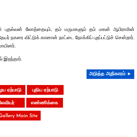
 புதல்வன் லோத்தையும், தம் மருமகளும் தம் மகன் ஆபிராமின்
 நகரை விட்டுக் கானான் நாட்டை நோக்கிப் புறப்பட்டுச் சென்றார்.
லாயினர்.
 இறந்தார்.
அடுத்த அதிகாரம் ►
ய ஏற்பாடு
புதிய ஏற்பாடு
லேவியர்
எண்ணிக்கை
 Gallery Main Site