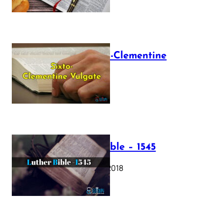
The Sixto-Clementine
Vulgate
July 12, 2025
Luther Bible – 1545
October 17, 2018