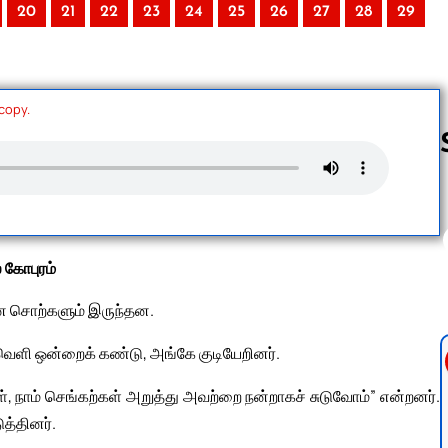
20
21
22
23
24
25
26
27
28
29
 copy.
Follow us 
் கோபுரம்
ான சொற்களும் இருந்தன.
் சமவெளி ஒன்றைக் கண்டு, அங்கே குடியேறினர்.
, நாம் செங்கற்கள் அறுத்து அவற்றை நன்றாகச் சுடுவோம்” என்றனர்.
த்தினர்.