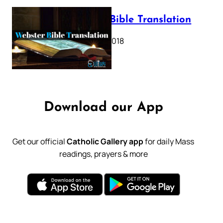
Webster Bible Translation
October 11, 2018
Download our App
Get our official
Catholic Gallery app
for daily Mass
readings, prayers & more