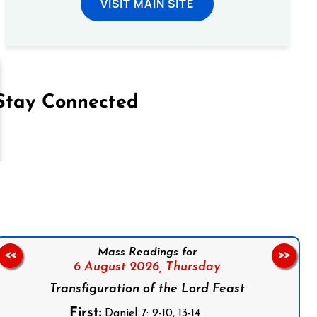
VISIT MAIN SITE
Stay Connected
on Facebook
Follow us on Instagram
Follow us on X
Subscribe to our YouTube Channel
Follow us on WhatsApp
Mass Readings for
<<
>>
6 August 2026,
Thursday
Transfiguration of the Lord Feast
First:
Daniel 7: 9-10, 13-14