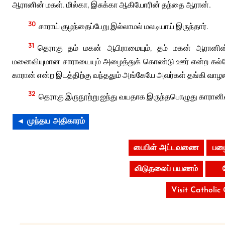
ஆரானின் மகள். மில்கா, இசுக்கா ஆகியோரின் தந்தை ஆரான்.
30
சாராய் குழந்தைப்பேறு இல்லாமல் மலடியாய் இருந்தார்.
31
தெராகு தம் மகன் ஆபிராமையும், தம் மகன் ஆரானின்
மனைவியுமான சாராயையும் அழைத்துக் கொண்டு ஊர் என்ற கல்தேயர்
காரான் என்ற இடத்திற்கு வந்ததும் அங்கேயே அவர்கள் தங்கி வாழ
32
தெராகு இருநூற்று ஐந்து வயதாக இருந்தபொழுது காரானில்
◄ முந்தய அதிகாரம்
பைபிள் அட்டவணை
பழை
விடுதலைப் பயணம்
Visit Catholic