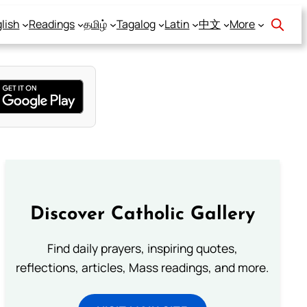
lish
Readings
தமிழ்
Tagalog
Latin
中文
More
Discover Catholic Gallery
Find daily prayers, inspiring quotes,
reflections, articles, Mass readings, and more.