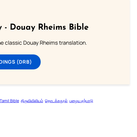
 - Douay Rheims Bible
he classic Douay Rheims translation.
DINGS (DRB)
Tamil Bible
திருவிவிலியம்
தொடக்கநூல்
பழைய ஏற்பாடு