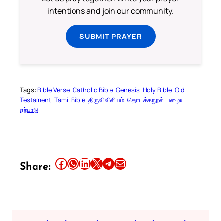
intentions and join our community.
SUBMIT PRAYER
Tags:
Bible Verse
Catholic Bible
Genesis
Holy Bible
Old
Testament
Tamil Bible
திருவிவிலியம்
தொடக்கநூல்
பழைய
ஏற்பாடு
Share this article on Facebook
Share this article on WhatsApp
Share this article on LinkedIn
Share this article on X
Share this article on Telegram
Email this Article
Share: