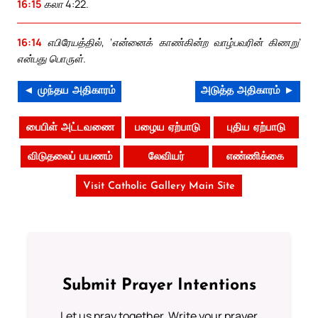
16:15
கலா 4:22.
16:14
எபிரேயத்தில், ‘என்னைக் காண்கின்ற வாழ்பவரின் கிணறு’
என்பது பொருள்.
◄ முந்தய அதிகாரம்
அடுத்த அதிகாரம் ►
பைபிள் அட்டவணை
பழைய ஏற்பாடு
புதிய ஏற்பாடு
விடுதலைப் பயணம்
லேவியர்
எண்ணிக்கை
Visit Catholic Gallery Main Site
Submit Prayer Intentions
Let us pray together. Write your prayer