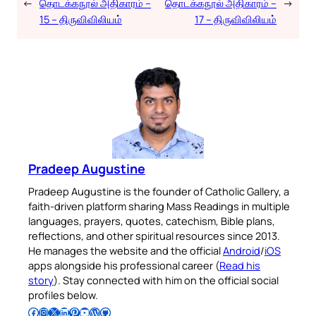
←
தொடக்கநூல் அதிகாரம் –
தொடக்கநூல் அதிகாரம் –
→
15 – திருவிவிலியம்
17 – திருவிவிலியம்
Pradeep Augustine
Pradeep Augustine is the founder of Catholic Gallery, a
faith-driven platform sharing Mass Readings in multiple
languages, prayers, quotes, catechism, Bible plans,
reflections, and other spiritual resources since 2013.
He manages the website and the official
Android
/
iOS
apps alongside his professional career (
Read his
story
). Stay connected with him on the official social
profiles below.
Follow Pradeep on Facebook
Follow Pradeep on Instagram
Follow Pradeep on X
Follow Pradeep on LinkedIn
Follow Pradeep on Pinterest
Subscribe to Pradeep’s Youtube Channel
Follow Pradeep on WordPress
Follow Pradeep on GitHub