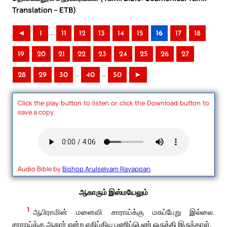
Translation – ETB)
..
◄
1
11
12
13
14
15
16
17
18
19
20
21
22
23
24
25
26
27
..
..
28
29
30
40
50
►
Click the play button to listen or click the Download button to
save a copy.
Audio Bible by
Bishop Arulselvam Rayappan
.
ஆகாரும் இஸ்மயேலும்
1
ஆபிராமின் மனைவி சாராய்க்கு மகப்பேறு இல்லை.
சாராய்க்கு ஆகார் என்ற எகிப்திய பணிப்பெண் ஒருத்தி இருந்தாள்.