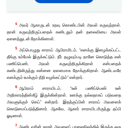
4
அவர் ஆகாருடன் உறவு கொண்டபின் அவள் கருவுற்றாள்.
தான் கருவுற்றிருப்பதைக் கண்டதும் தன் தலைவியை அவள்
ஏளனத்துடன் நோக்கினாள்.
5
அப்பொழுது சாராய் ஆபிராமிடம், “எனக்கு இழைக்கப்பட்ட
தீங்கு உம்மேல் இருக்கட்டும். நீர் தழுவும்படி நானே கொடுத்த என்
பணிப்பெண், அவள் கருவுற்றிருக்கிறாள் என்பதைக்
கண்டதிலிருந்து என்னை ஏளனமாக நோக்குகிறாள். ஆண்டவரே
எனக்கும் உமக்கும் நீதி வழங்கட்டும்” என்றார்.
6
ஆபிராம் சாராயிடம், “உன் பணிப்பெண் உன்
அதிகாரத்தின்கீழ் இருக்கின்றாள். உனக்கு நல்லதாகப் படுவதை
அவளுக்குச் செய்” என்றார். இதற்குப்பின் சாராய் அவளைக்
கொடுமைப்படுத்தினார். ஆகவே, ஆகார் சாராயிடமிருந்து தப்பி
ஓடினாள்.
7
ஆண்டவரின் தூதர் அவளைப் பாலைநிலத்தில் இருந்த ஒரு