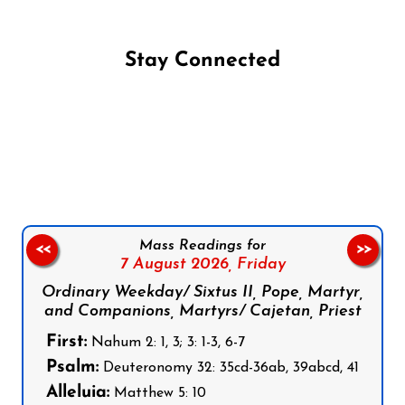
Stay Connected
Follow us on Facebook
Follow us on Instagram
Follow us on X
Subscribe to our YouTube Channel
Follow us on WhatsApp
Mass Readings for
<<
>>
7 August 2026,
Friday
Ordinary Weekday/ Sixtus II, Pope, Martyr,
and Companions, Martyrs/ Cajetan, Priest
First:
Nahum 2: 1, 3; 3: 1-3, 6-7
Psalm:
Deuteronomy 32: 35cd-36ab, 39abcd, 41
Alleluia:
Matthew 5: 10