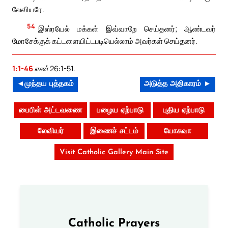
லேவியரே.
54
இஸ்ரயேல் மக்கள் இவ்வாறே செய்தனர்; ஆண்டவர்
மோசேக்குக் கட்டளையிட்டபடியெல்லாம் அவர்கள் செய்தனர்.
1:1-46
எண் 26:1-51.
◄முந்தய புத்தகம்
அடுத்த அதிகாரம் ►
பைபிள் அட்டவணை
பழைய ஏற்பாடு
புதிய ஏற்பாடு
லேவியர்
இணைச் சட்டம்
யோசுவா
Visit Catholic Gallery Main Site
Catholic Prayers