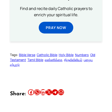
Find and recite daily Catholic prayers to
enrich your spiritual life.
PRAY NOW
Tags:
Bible Verse
Catholic Bible
Holy Bible
Numbers
Old
Testament
Tamil Bible
எண்ணிக்கை
திருவிவிலியம்
பழைய
ஏற்பாடு
Share this article on Facebook
Share this article on WhatsApp
Share this article on LinkedIn
Share this article on X
Share this article on Telegram
Email this Article
Share: