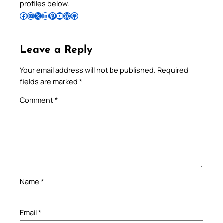
profiles below.
Follow Pradeep on Facebook
Follow Pradeep on Instagram
Follow Pradeep on X
Follow Pradeep on LinkedIn
Follow Pradeep on Pinterest
Subscribe to Pradeep’s Youtube Channel
Follow Pradeep on WordPress
Follow Pradeep on GitHub
Leave a Reply
Your email address will not be published.
Required
fields are marked
*
Comment
*
Name
*
Email
*