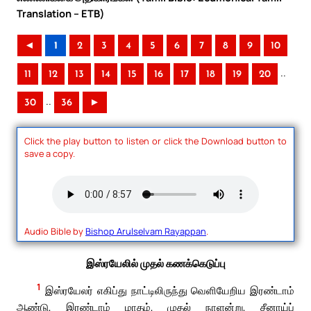
Translation – ETB)
◄
1
2
3
4
5
6
7
8
9
10
..
11
12
13
14
15
16
17
18
19
20
..
30
36
►
Click the play button to listen or click the Download button to
save a copy.
Audio Bible by
Bishop Arulselvam Rayappan
.
இஸ்ரயேலில் முதல் கணக்கெடுப்பு
1
இஸ்ரயேலர் எகிப்து நாட்டிலிருந்து வெளியேறிய இரண்டாம்
ஆண்டு, இரண்டாம் மாதம், முதல் நாளன்று, சீனாய்ப்