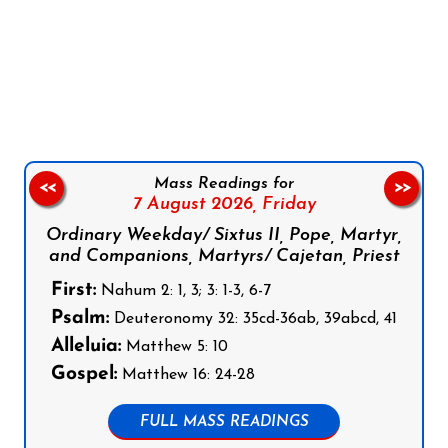
Follow us on Facebook
Follow us on Instagram
Follow us on X
Subscribe to our YouTube Channel
Follow us on WhatsApp
Mass Readings for
<<
>>
7 August 2026,
Friday
Ordinary Weekday/ Sixtus II, Pope, Martyr,
and Companions, Martyrs/ Cajetan, Priest
First:
Nahum 2: 1, 3; 3: 1-3, 6-7
Psalm:
Deuteronomy 32: 35cd-36ab, 39abcd, 41
Alleluia:
Matthew 5: 10
Gospel:
Matthew 16: 24-28
FULL MASS READINGS