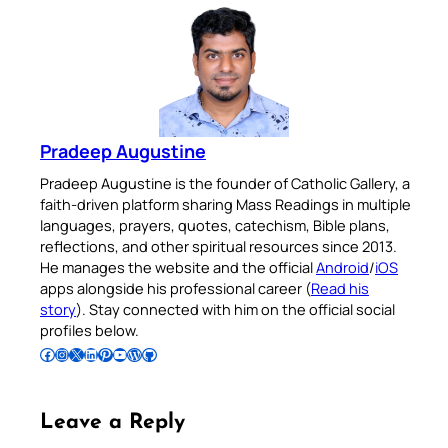
Pradeep Augustine
Pradeep Augustine is the founder of Catholic Gallery, a
faith-driven platform sharing Mass Readings in multiple
languages, prayers, quotes, catechism, Bible plans,
reflections, and other spiritual resources since 2013.
He manages the website and the official
Android
/
iOS
apps alongside his professional career (
Read his
story
). Stay connected with him on the official social
profiles below.
Follow Pradeep on Facebook
Follow Pradeep on Instagram
Follow Pradeep on X
Follow Pradeep on LinkedIn
Follow Pradeep on Pinterest
Subscribe to Pradeep’s Youtube Channel
Follow Pradeep on WordPress
Follow Pradeep on GitHub
Leave a Reply