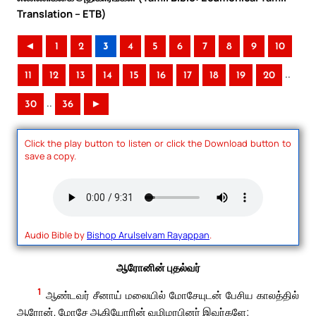
Translation – ETB)
◄
1
2
3
4
5
6
7
8
9
10
..
11
12
13
14
15
16
17
18
19
20
..
30
36
►
Click the play button to listen or click the Download button to
save a copy.
Audio Bible by
Bishop Arulselvam Rayappan
.
ஆரோனின் புதல்வர்
1
ஆண்டவர் சீனாய் மலையில் மோசேயுடன் பேசிய காலத்தில்
ஆரோன், மோசே ஆகியோரின் வழிமரபினர் இவர்களே;