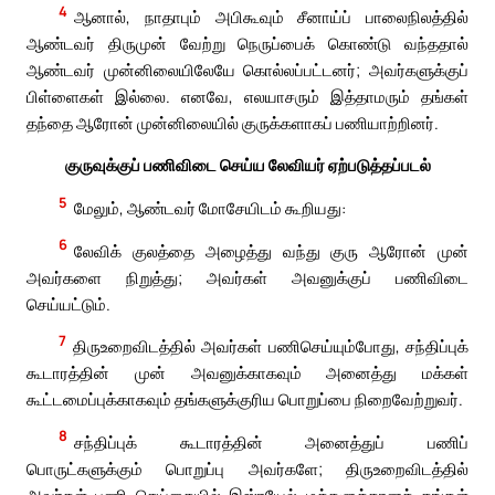
4
ஆனால், நாதாபும் அபிகூவும் சீனாய்ப் பாலைநிலத்தில்
ஆண்டவர் திருமுன் வேற்று நெருப்பைக் கொண்டு வந்ததால்
ஆண்டவர் முன்னிலையிலேயே கொல்லப்பட்டனர்; அவர்களுக்குப்
பிள்ளைகள் இல்லை. எனவே, எலயாசரும் இத்தாமரும் தங்கள்
தந்தை ஆரோன் முன்னிலையில் குருக்களாகப் பணியாற்றினர்.
குருவுக்குப் பணிவிடை செய்ய லேவியர் ஏற்படுத்தப்படல்
5
மேலும், ஆண்டவர் மோசேயிடம் கூறியது:
6
லேவிக் குலத்தை அழைத்து வந்து குரு ஆரோன் முன்
அவர்களை நிறுத்து; அவர்கள் அவனுக்குப் பணிவிடை
செய்யட்டும்.
7
திருஉறைவிடத்தில் அவர்கள் பணிசெய்யும்போது, சந்திப்புக்
கூடாரத்தின் முன் அவனுக்காகவும் அனைத்து மக்கள்
கூட்டமைப்புக்காகவும் தங்களுக்குரிய பொறுப்பை நிறைவேற்றுவர்.
8
சந்திப்புக் கூடாரத்தின் அனைத்துப் பணிப்
பொருட்களுக்கும் பொறுப்பு அவர்களே; திருஉறைவிடத்தில்
அவர்கள் பணி செய்கையில் இஸ்ரயேல் மக்களுக்கானத் தங்கள்