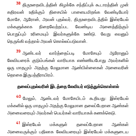
38
திருஉறைவிடத்தின் கிழக்கே சந்திப்புக் கூடாரத்தின் முன்
கதிரவன் உதிக்கும் திசையில் பாளையமிறங்க வேண்டியோர்
மோசே, ஆரோன், அவன் புதல்வர், திருஉறைவிடத்தில் இஸ்ரயேல்
மக்களுக்காக நிறைவேற்றப்பட வேண்டிய அனைத்திற்கும்
பொறுப்பும் உரிமையும் இவர்களுக்கே உண்டு. வேறு எவனும்
நெருங்கி வந்தால் அவன் கொல்லப்படுவான்.
39
ஆண்டவர் வார்த்தைப்படி மோசேயும் ஆரோனும்
லேவியரைக் குடும்பங்கள் வாரியாக எண்ணியபோது அவர்களில்
ஒரு மாதமும் அதற்கு மேலுமான ஆண்பிள்ளைகள் அனைவரின்
தொகை இருபத்தீராயிரம்.
தலைப்புதல்வரின் இடத்தை லேவியர் எடுத்துக்கொள்ளல்
40
மேலும், ஆண்டவர் மோசேயிடம் கூறியது: இஸ்ரயேல்
மக்களில் ஒரு மாதமும் அதற்கு மேலுமான தலைப்பேறான ஆண்கள்
அனைவரையும் அவர்கள் பெயர்கள் வாரியாகக் கணக்கெடு.
41
இஸ்ரயேல் மக்களுள் தலைப்பேறான ஆண்கள்
அனைவருக்கும் பதிலாக லேவியரையும் இஸ்ரயேல் மக்களுடைய