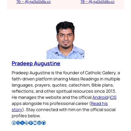
16 – திருவிவிலியம்
18 – திருவிவிலியம்
Pradeep Augustine
Pradeep Augustine is the founder of Catholic Gallery, a
faith-driven platform sharing Mass Readings in multiple
languages, prayers, quotes, catechism, Bible plans,
reflections, and other spiritual resources since 2013.
He manages the website and the official
Android
/
iOS
apps alongside his professional career (
Read his
story
). Stay connected with him on the official social
profiles below.
Follow Pradeep on Facebook
Follow Pradeep on Instagram
Follow Pradeep on X
Follow Pradeep on LinkedIn
Follow Pradeep on Pinterest
Subscribe to Pradeep’s Youtube Channel
Follow Pradeep on WordPress
Follow Pradeep on GitHub