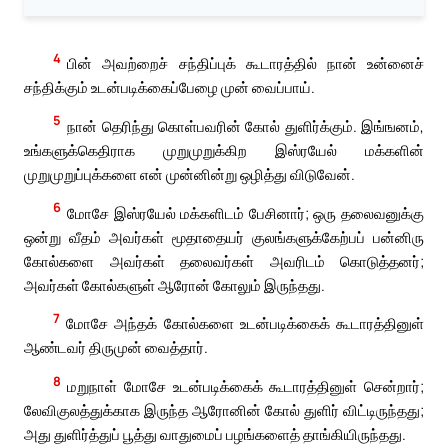
4
பின் அவற்றைச் சந்திப்புக் கூடாரத்தில் நான் உன்னைச்
சந்திக்கும் உடன்படிக்கைப்பேழை முன் வைப்பாய்.
5
நான் தெரிந்து கொள்பவரின் கோல் துளிர்க்கும். இங்ஙனம்,
உங்களுக்கெதிராக முறுமுறுக்கிற இஸ்ரயேல் மக்களின்
முறுமுறுப்புக்களை என் முன்னின்று ஒழித்து விடுவேன்.
6
மோசே இஸ்ரயேல் மக்களிடம் பேசினார்; ஒரு தலைவனுக்கு
ஒன்று வீதம் அவர்கள் மூதாதையர் குலங்களுக்கேற்பப் பன்னிரு
கோல்களை அவர்கள் தலைவர்கள் அவரிடம் கொடுத்தனர்;
அவர்கள் கோல்களுள் ஆரோன் கோலும் இருந்தது.
7
மோசே அந்தக் கோல்களை உடன்படிக்கைக் கூடாரத்தினுள்
ஆண்டவர் திருமுன் வைத்தார்.
8
மறுநாள் மோசே உடன்படிக்கைக் கூடாரத்தினுள் சென்றார்;
லேவிகுலத்துக்காக இருந்த ஆரோனின் கோல் துளிர் விட்டிருந்தது;
அது துளிர்த்துப் பூத்து வாதுமைப் பழங்களைத் தாங்கியிருந்தது.