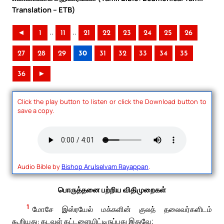
Translation – ETB)
..
..
◄
1
11
21
22
23
24
25
26
27
28
29
30
31
32
33
34
35
36
►
Click the play button to listen or click the Download button to
save a copy.
Audio Bible by
Bishop Arulselvam Rayappan
.
பொருத்தனை பற்றிய விதிமுறைகள்
1
மோசே இஸ்ரயேல் மக்களின் குலத் தலைவர்களிடம்
கூறியது: கடவுள் கட்டளையிட்டிருப்பது இதுவே;