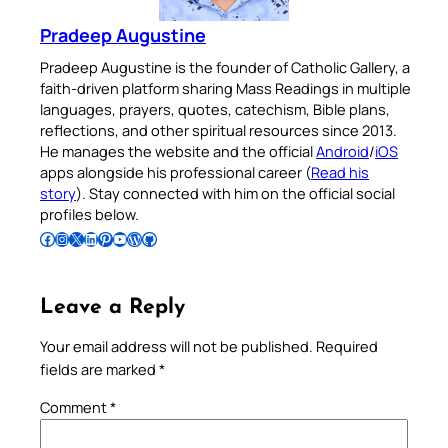
Pradeep Augustine
Pradeep Augustine is the founder of Catholic Gallery, a
faith-driven platform sharing Mass Readings in multiple
languages, prayers, quotes, catechism, Bible plans,
reflections, and other spiritual resources since 2013.
He manages the website and the official
Android
/
iOS
apps alongside his professional career (
Read his
story
). Stay connected with him on the official social
profiles below.
Follow Pradeep on Facebook
Follow Pradeep on Instagram
Follow Pradeep on X
Follow Pradeep on LinkedIn
Follow Pradeep on Pinterest
Subscribe to Pradeep’s Youtube Channel
Follow Pradeep on WordPress
Follow Pradeep on GitHub
Leave a Reply
Your email address will not be published.
Required
fields are marked
*
Comment
*