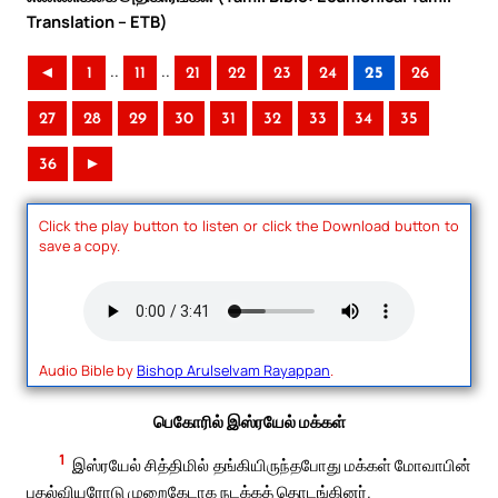
Translation – ETB)
..
..
◄
1
11
21
22
23
24
25
26
27
28
29
30
31
32
33
34
35
36
►
Click the play button to listen or click the Download button to
save a copy.
Audio Bible by
Bishop Arulselvam Rayappan
.
பெகோரில் இஸ்ரயேல் மக்கள்
1
இஸ்ரயேல் சித்திமில் தங்கியிருந்தபோது மக்கள் மோவாபின்
புதல்வியரோடு முறைகேடாக நடக்கத் தொடங்கினர்.