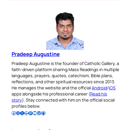
Pradeep Augustine
Pradeep Augustine is the founder of Catholic Gallery, a
faith-driven platform sharing Mass Readings in multiple
languages, prayers, quotes, catechism, Bible plans,
reflections, and other spiritual resources since 2013.
He manages the website and the official
Android
/
iOS
apps alongside his professional career (
Read his
story
). Stay connected with him on the official social
profiles below.
Follow Pradeep on Facebook
Follow Pradeep on Instagram
Follow Pradeep on X
Follow Pradeep on LinkedIn
Follow Pradeep on Pinterest
Subscribe to Pradeep’s Youtube Channel
Follow Pradeep on WordPress
Follow Pradeep on GitHub