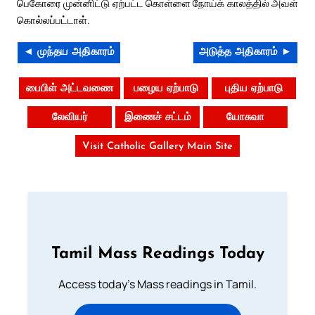
பெகோரை முன்னிட்டு ஏற்பட்ட கொள்ளை நோய்க் காலத்தில் அவள்
கொல்லப்பட்டாள்.
◄ முந்தய அதிகாரம்
அடுத்த அதிகாரம் ►
பைபிள் அட்டவணை
பழைய ஏற்பாடு
புதிய ஏற்பாடு
லேவியர்
இணைச் சட்டம்
யோசுவா
Visit Catholic Gallery Main Site
Tamil Mass Readings Today
Access today's Mass readings in Tamil.