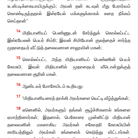
உடன்படிக்கையாயிருக்கும்; அவன் தன் கடவுள் மீது பேரார்வம்
கொண்டிருந்ததால் இஸ்ரயேல் மக்களுக்காகக் கறை நீக்கம்
செய்தான்”
14
மிதியானியப் பெண்ணுடன் சேர்த்துக் கொல்லப்பட்ட
இஸ்ரயேலன் பெயர் சிம்ரி; இவன் சிமியோன் குலத்தைச் சார்ந்த
மூதாதையர் வீட்டுத் தலைவனான சாலூவின் மகன்;
15
கொல்லப்பட்ட அந்த மிதியானியப் பெண்ணின் பெயர்
கோசுபி; இவள் மிதியானில் மூதாதையர் வீடொன்றுக்குத்
தலைவனான சூரின் மகள்.
16
ஆண்டவர் மோசேயிடம் கூறியது:
17
“மிதியானியரைத் தாக்கி அவர்களை வெட்டி வீழ்த்துங்கள்;
18
ஏனெனில், அவர்களும் தங்கள் சூழ்ச்சிகளால் உங்களை
ஏமாற்றினார்கள்; இதனால், பெகோரை முன்னிட்டு மிதியான்
தலைவனின் மகளாகிய அவர்கள் சகோதரி கோசுபியின்
காரியத்திலும் அவர்கள் உங்களைக் கெடுத்து விட்டார்கள்.