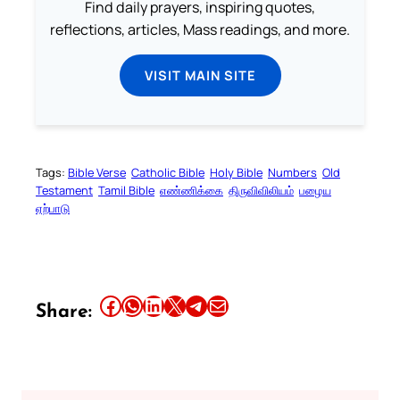
Find daily prayers, inspiring quotes,
reflections, articles, Mass readings, and more.
VISIT MAIN SITE
Tags:
Bible Verse
Catholic Bible
Holy Bible
Numbers
Old
Testament
Tamil Bible
எண்ணிக்கை
திருவிவிலியம்
பழைய
ஏற்பாடு
Share this article on Facebook
Share this article on WhatsApp
Share this article on LinkedIn
Share this article on X
Share this article on Telegram
Email this Article
Share: