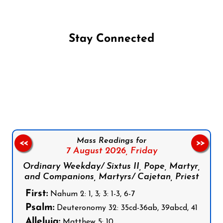
Stay Connected
Follow us on Facebook
Follow us on Instagram
Follow us on X
Subscribe to our YouTube Channel
Follow us on WhatsApp
Mass Readings for
<<
>>
7 August 2026,
Friday
Ordinary Weekday/ Sixtus II, Pope, Martyr,
and Companions, Martyrs/ Cajetan, Priest
First:
Nahum 2: 1, 3; 3: 1-3, 6-7
Psalm:
Deuteronomy 32: 35cd-36ab, 39abcd, 41
Alleluia:
Matthew 5: 10