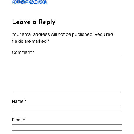
Follow Pradeep on Facebook
Follow Pradeep on Instagram
Follow Pradeep on X
Follow Pradeep on LinkedIn
Follow Pradeep on Pinterest
Subscribe to Pradeep’s Youtube Channel
Follow Pradeep on WordPress
Follow Pradeep on GitHub
Leave a Reply
Your email address will not be published.
Required
fields are marked
*
Comment
*
Name
*
Email
*