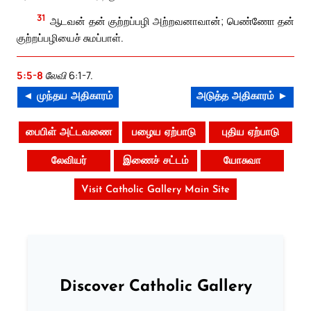
31
ஆடவன் தன் குற்றப்பழி அற்றவனாவான்; பெண்ணோ தன்
குற்றப்பழியைச் சுமப்பாள்.
5:5-8
லேவி 6:1-7.
◄ முந்தய அதிகாரம்
அடுத்த அதிகாரம் ►
பைபிள் அட்டவணை
பழைய ஏற்பாடு
புதிய ஏற்பாடு
லேவியர்
இணைச் சட்டம்
யோசுவா
Visit Catholic Gallery Main Site
Discover Catholic Gallery