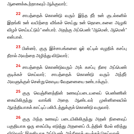
ஆணைக்கூற்றாகவும் ஆக்குவார்;
22
சாபத்தைக் கொண்டு வரும் இந்த நீர் உன் குடல்களில்
இறங்கி உன் வயிற்றை வீங்கச் செய்து உன் தொடைகளை அழுகி
விழச் செய்யட்டும்” என்பார். அதற்கு அப்பெண் “ஆமென், ஆமென்”
என்பாள்.
23
பின்னர், குரு இச்சாபங்களை ஓர் ஏட்டில் எழுதிக் கசப்பு
நீரால் அவற்றை அழித்து விடுவார்;
24
சாபத்தைக் கொண்டுவரும் அக் கசப்பு நீரை அப்பெண்
குடிக்கச் செய்வார்; சாபத்தைக் கொண்டு வரும் அந்நீர்
அவளுக்குள் சென்று கொடிய வேதனையை உண்டாக்கும்.
25
குரு வெஞ்சினத்தின் உணவுப்படையலைப் பெண்ணின்
கையிலிருந்து வாங்கி அதை ஆண்டவர் முன்னிலையில்
ஆரத்தியாகக் காட்டிப் பலிபீடத்துக்குக் கொண்டு வருவார்.
26
குரு அந்த உணவுப் படையிலிலிருந்து அதன் நினைவுப்
பகுதியாக ஒரு கைப்பிடி எடுத்து அதனைப் பீடத்தின் மேல் எரித்து
விடுவார்; இறுதியாக அப்பெண், அந்நீரைக் குடிக்கச் செய்வான்.