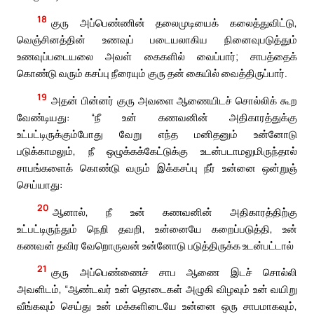
18
குரு அப்பெண்ணின் தலைமுடியைக் கலைத்துவிட்டு,
வெஞ்சினத்தின் உணவுப் படையலாகிய நினைவுபடுத்தும்
உணவுப்படையலை அவள் கைகளில் வைப்பார்; சாபத்தைக்
கொண்டு வரும் கசப்பு நீரையும் குரு தன் கையில் வைத்திருப்பார்.
19
அதன் பின்னர் குரு அவளை ஆணையிடச் சொல்லிக் கூற
வேண்டியது: “நீ உன் கணவனின் அதிகாரத்துக்கு
உட்பட்டிருக்கும்போது வேறு எந்த மனிதனும் உன்னோடு
படுக்காமலும், நீ ஒழுக்கக்கேட்டுக்கு உடன்படாமலுமிருந்தால்
சாபங்களைக் கொண்டு வரும் இக்கசப்பு நீர் உன்னை ஒன்றுஞ்
செய்யாது:
20
ஆனால், நீ உன் கணவனின் அதிகாரத்திற்கு
உட்பட்டிருந்தும் நெறி தவறி, உன்னையே கறைப்படுத்தி, உன்
கணவன் தவிர வேறொருவன் உன்னோடு படுத்திருக்க உடன்பட்டால்
21
குரு அப்பெண்ணைச் சாப ஆணை இடச் சொல்லி
அவளிடம், “ஆண்டவர் உன் தொடைகள் அழுகி விழவும் உன் வயிறு
வீங்கவும் செய்து உன் மக்களிடையே உன்னை ஒரு சாபமாகவும்,