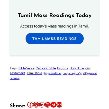
Tamil Mass Readings Today
Access today's Mass readings in Tamil.
TAMIL MASS READINGS
Tags:
Bible Verse
Catholic Bible
Exodus
Holy Bible
Old
Testament
Tamil Bible
திருவிவிலியம்
பழைய ஏற்பாடு
விடுதலைப்
பயணம்
Share this article on Facebook
Share this article on WhatsApp
Share this article on LinkedIn
Share this article on X
Share this article on Telegram
Email this Article
Share: