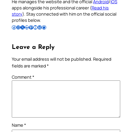
He manages the website and the official
Android
/
iOS
apps alongside his professional career (
Read his
story
). Stay connected with him on the official social
profiles below.
Follow Pradeep on Facebook
Follow Pradeep on Instagram
Follow Pradeep on X
Follow Pradeep on LinkedIn
Follow Pradeep on Pinterest
Subscribe to Pradeep’s Youtube Channel
Follow Pradeep on WordPress
Follow Pradeep on GitHub
Leave a Reply
Your email address will not be published.
Required
fields are marked
*
Comment
*
Name
*