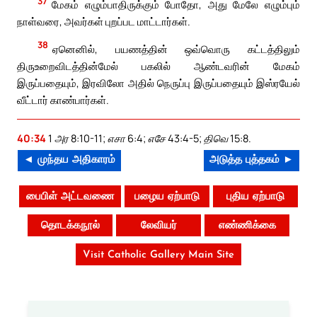
37
மேகம் எழும்பாதிருக்கும் போதோ, அது மேலே எழும்பும்
நாள்வரை, அவர்கள் புறப்பட மாட்டார்கள்.
38
ஏனெனில், பயணத்தின் ஒவ்வொரு கட்டத்திலும்
திருஉறைவிடத்தின்மேல் பகலில் ஆண்டவரின் மேகம்
இருப்பதையும், இரவிலோ அதில் நெருப்பு இருப்பதையும் இஸ்ரயேல்
வீட்டார் காண்பார்கள்.
40:34
1 அர 8:10-11; எசா 6:4; எசே 43:4-5; திவெ 15:8.
◄ முந்தய அதிகாரம்
அடுத்த புத்தகம் ►
பைபிள் அட்டவணை
பழைய ஏற்பாடு
புதிய ஏற்பாடு
தொடக்கநூல்
லேவியர்
எண்ணிக்கை
Visit Catholic Gallery Main Site