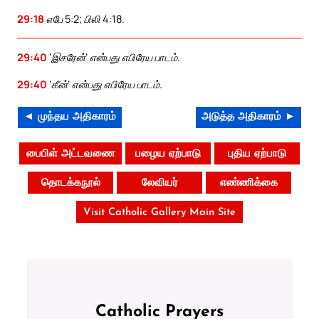
29:18
எபே 5:2; பிலி 4:18.
29:40
‘இசரேன்’ என்பது எபிரேய பாடம்.
29:40
‘கீன்’ என்பது எபிரேய பாடம்.
◄ முந்தய அதிகாரம்
அடுத்த அதிகாரம் ►
பைபிள் அட்டவணை
பழைய ஏற்பாடு
புதிய ஏற்பாடு
தொடக்கநூல்
லேவியர்
எண்ணிக்கை
Visit Catholic Gallery Main Site
Catholic Prayers