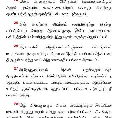
இவை யாவற்றையும் ஆரோனின் உள்ளங்கைகளிலும்
அவன் புதல்வரின் உள்ளங்கைகளிலும் வைத்து, அவற்றை
ஆண்டவர் திருமுன் ஆரத்திப் பலியாக உயர்த்துவாய்.
25
பின் அவற்றை அவர்கள் கையிலிருந்து எடுத்து
எரிபலியோடு சேர்த்து ஆண்டவருக்கு இனிய நறுமணமாகப்
பலிபீடத்தின் மேல் எரித்துவிடு. இது ஆண்டவருக்கு நெருப்புப் பலி.
26
ஆரோனின் திருநிலைப்பாட்டிற்கான செம்மறியின்
மார்புக்கண்டத்தை எடுத்து, அதனை ஆரத்திப் பலியாய் ஆண்டவர்
திருமுன் உயர்த்துவாய். அது உனக்குரிய பங்காக அமையும்.
27
ஆரோனுடையவும் அவன் புதல்வருடையவும்
திருநிலைப்பாட்டிற்கான செம்மறிக்கிடாயிலிருந்து எடுக்கப்பட்டு
ஆரத்திப் பலியாக்கப்பட்ட மார்புக் கண்டத்தையும், ஆரத்தியாக
உயர்த்தி குருக்களுக்காக ஒதுக்கப்பட்ட பங்கான சந்தையும் நீ
புனிதப்படுத்து.
28
இது ஆரோனுக்கும் அவன் புதல்வருக்கும் இஸ்ரயேல்
மக்களிடமிருந்து வரும் என்றுமுள்ள உரிமைப்பங்காக விளங்கும்.
ஏனெனில், இது குருக்களுக்காக ஒதுக்கப்பட்ட பங்கு. இது