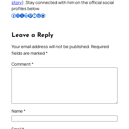
story
). Stay connected with him on the official social
profiles below.
Follow Pradeep on Facebook
Follow Pradeep on Instagram
Follow Pradeep on X
Follow Pradeep on LinkedIn
Follow Pradeep on Pinterest
Subscribe to Pradeep’s Youtube Channel
Follow Pradeep on WordPress
Follow Pradeep on GitHub
Leave a Reply
Your email address will not be published.
Required
fields are marked
*
Comment
*
Name
*
Email
*