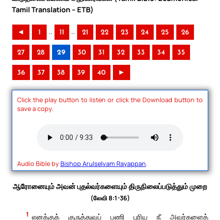
Tamil Translation – ETB)
..
..
◄
1
11
21
22
23
24
25
26
27
28
29
30
31
32
33
34
35
36
37
38
39
40
►
Click the play button to listen or click the Download button to
save a copy.
Audio Bible by
Bishop Arulselvam Rayappan
.
ஆரோனையும் அவன் புதல்வர்களையும் திருநிலைப்படுத்தும் முறை
(லேவி 8:1-36)
1
எனக்குக் குருத்துவப் பணி புரிய நீ அவர்களைத்