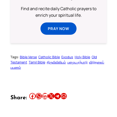
Find and recite daily Catholic prayers to
enrich your spiritual life.
PRAY NOW
Tags:
Bible Verse
Catholic Bible
Exodus
Holy Bible
Old
Testament
Tamil Bible
திருவிவிலியம்
பழைய ஏற்பாடு
விடுதலைப்
பயணம்
Share this article on Facebook
Share this article on WhatsApp
Share this article on LinkedIn
Share this article on X
Share this article on Telegram
Email this Article
Share: