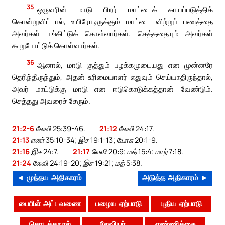
35
ஒருவரின் மாடு பிறர் மாட்டைக் காயப்படுத்திக்
கொன்றுவிட்டால், உயிரோடிருக்கும் மாட்டை விற்றுப் பணத்தை
அவர்கள் பங்கிட்டுக் கொள்வார்கள். செத்ததையும் அவர்கள்
கூறுபோட்டுக் கொள்வார்கள்.
36
ஆனால், மாடு குத்தும் பழக்கமுடையது என முன்னரே
தெரிந்திருந்தும், அதன் உரிமையாளர் எதுவும் செய்யாதிருந்தால்,
அவர் மாட்டுக்கு மாடு என ஈடுகொடுக்கத்தான் வேண்டும்.
செத்தது அவரைச் சேரும்.
21:2-6
லேவி 25:39-46.
21:12
லேவி 24:17.
21:13
எண் 35:10-34; இச 19:1-13; யோசு 20:1-9.
21:16
இச 24:7.
21:17
லேவி 20:9; மத் 15:4; மாற் 7:18.
21:24
லேவி 24:19-20; இச 19:21; மத் 5:38.
◄ முந்தய அதிகாரம்
அடுத்த அதிகாரம் ►
பைபிள் அட்டவணை
பழைய ஏற்பாடு
புதிய ஏற்பாடு