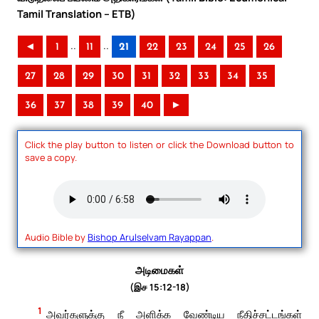
Tamil Translation – ETB)
..
..
◄
1
11
21
22
23
24
25
26
27
28
29
30
31
32
33
34
35
36
37
38
39
40
►
Click the play button to listen or click the Download button to
save a copy.
Audio Bible by
Bishop Arulselvam Rayappan
.
அடிமைகள்
(இச 15:12-18)
1
அவர்களுக்கு நீ அளிக்க வேண்டிய நீதிச்சட்டங்கள்