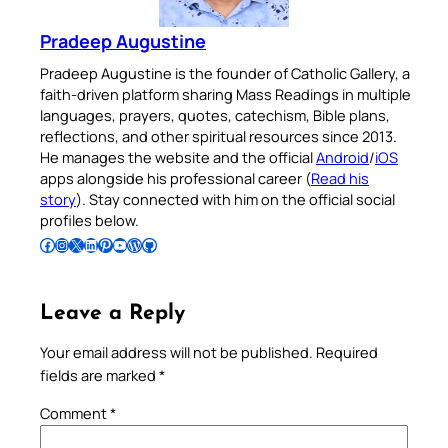
Pradeep Augustine
Pradeep Augustine is the founder of Catholic Gallery, a
faith-driven platform sharing Mass Readings in multiple
languages, prayers, quotes, catechism, Bible plans,
reflections, and other spiritual resources since 2013.
He manages the website and the official
Android
/
iOS
apps alongside his professional career (
Read his
story
). Stay connected with him on the official social
profiles below.
Follow Pradeep on Facebook
Follow Pradeep on Instagram
Follow Pradeep on X
Follow Pradeep on LinkedIn
Follow Pradeep on Pinterest
Subscribe to Pradeep’s Youtube Channel
Follow Pradeep on WordPress
Follow Pradeep on GitHub
Leave a Reply
Your email address will not be published.
Required
fields are marked
*
Comment
*