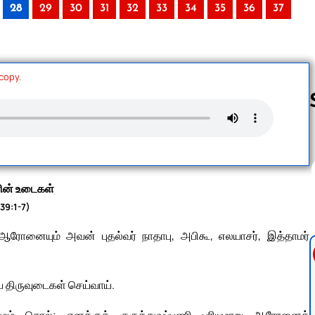
28
29
30
31
32
33
34
35
36
37
 copy.
Follow us 
ளின் உடைகள்
 39:1-7)
ஆரோனையும் அவன் புதல்வர் நாதாபு, அபிகூ, எலயாசர், இத்தாமர்
 திருவுடைகள் செய்வாய்.
ிடமும் சொல்; எனக்குக் குருத்துவப்பணி புரியுமாறு ஆரோனைத்