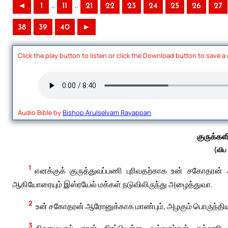
..
..
◄
1
11
21
22
23
24
25
26
27
38
39
40
►
Click the play button to listen or click the Download button to save a
Audio Bible by
Bishop Arulselvam Rayappan
.
குருக்க
(விப
1
எனக்குக் குருத்துவப்பணி புரிவதற்காக உன் சகோதரன் 
ஆகியோரையும் இஸ்ரயேல் மக்கள் நடுவிலிருந்து அழைத்துவா.
2
உன் சகோதரன் ஆரோனுக்காக மாண்பும், அழகும் பொருந்திய
3
திறமையால் நான் நிரப்பியுள்ள வல்லுநர்கள் எல்லார