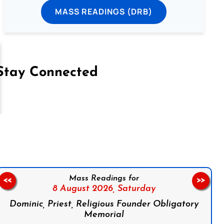
MASS READINGS (DRB)
Stay Connected
on Facebook
Follow us on Instagram
Follow us on X
Subscribe to our YouTube Channel
Follow us on WhatsApp
Mass Readings for
<<
>>
8 August 2026,
Saturday
Dominic, Priest, Religious Founder Obligatory
Memorial