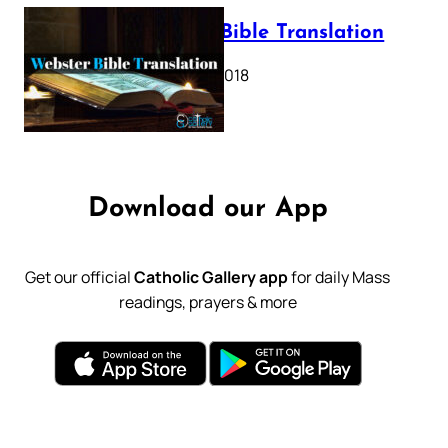
Webster Bible Translation
October 11, 2018
Download our App
Get our official
Catholic Gallery app
for daily Mass
readings, prayers & more