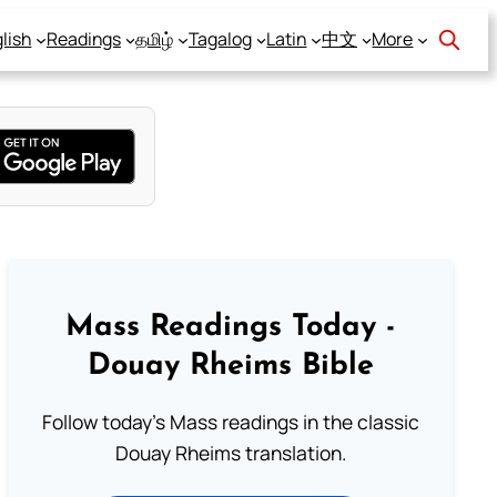
lish
Readings
தமிழ்
Tagalog
Latin
中文
More
Mass Readings Today -
Douay Rheims Bible
Follow today's Mass readings in the classic
Douay Rheims translation.