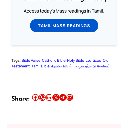
Access today's Mass readings in Tamil.
TAMIL MASS READINGS
Tags:
Bible Verse
Catholic Bible
Holy Bible
Leviticus
Old
Testament
Tamil Bible
திருவிவிலியம்
பழைய ஏற்பாடு
லேவியர்
Share this article on Facebook
Share this article on WhatsApp
Share this article on LinkedIn
Share this article on X
Share this article on Telegram
Email this Article
Share: