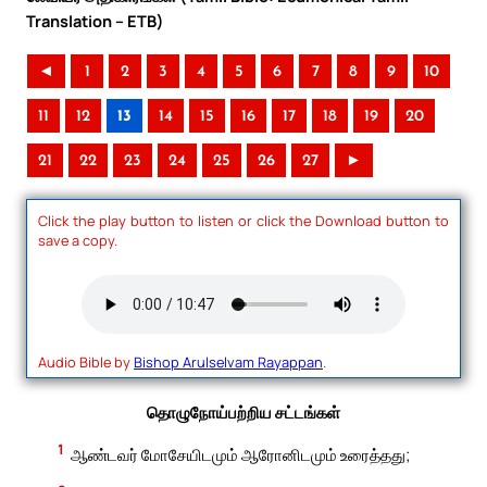
Translation – ETB)
◄
1
2
3
4
5
6
7
8
9
10
11
12
13
14
15
16
17
18
19
20
21
22
23
24
25
26
27
►
Click the play button to listen or click the Download button to
save a copy.
Audio Bible by
Bishop Arulselvam Rayappan
.
தொழுநோய்பற்றிய சட்டங்கள்
1
ஆண்டவர் மோசேயிடமும் ஆரோனிடமும் உரைத்தது;