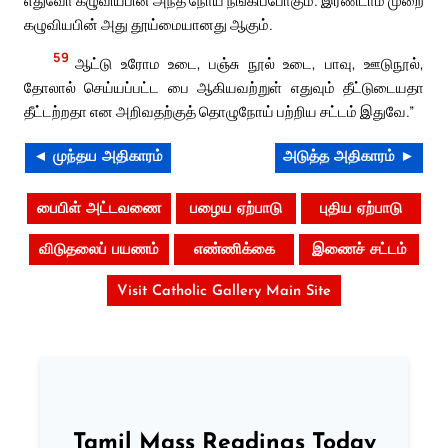
எதுவோ கழுவியபின் அந்த நோய் நீங்கிப்போகும். இரண்டாம் முறை
கழுவியபின் அது தூய்மையானது ஆகும்.
59
ஆட்டு உரோம உடை, பஞ்சு நூல் உடை, பாவு, ஊடுநூல்,
தோலால் செய்யப்பட்ட பை ஆகியவற்றுள் எதுவும் தீட்டுடையதா
தீட்டற்றதா என அறிவதற்குத் தொழுநோய் பற்றிய சட்டம் இதுவே.”
◄ முந்தய அதிகாரம்
அடுத்த அதிகாரம் ►
பைபிள் அட்டவணை
பழைய ஏற்பாடு
புதிய ஏற்பாடு
விடுதலைப் பயணம்
எண்ணிக்கை
இணைச் சட்டம்
Visit Catholic Gallery Main Site
Tamil Mass Readings Today