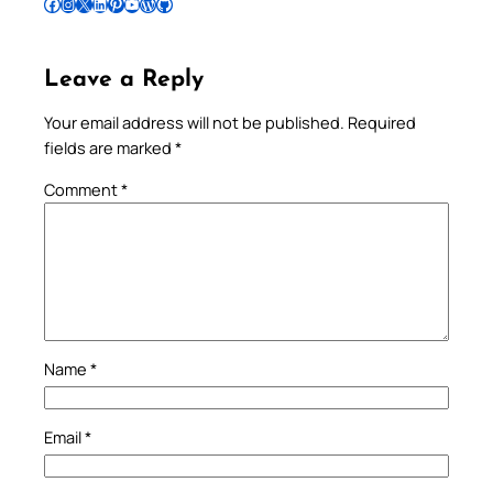
Follow Pradeep on Facebook
Follow Pradeep on Instagram
Follow Pradeep on X
Follow Pradeep on LinkedIn
Follow Pradeep on Pinterest
Subscribe to Pradeep’s Youtube Channel
Follow Pradeep on WordPress
Follow Pradeep on GitHub
Leave a Reply
Your email address will not be published.
Required
fields are marked
*
Comment
*
Name
*
Email
*