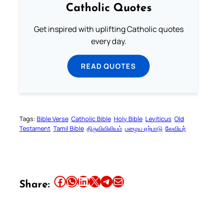
Catholic Quotes
Get inspired with uplifting Catholic quotes
every day.
READ QUOTES
Tags:
Bible Verse
Catholic Bible
Holy Bible
Leviticus
Old
Testament
Tamil Bible
திருவிவிலியம்
பழைய ஏற்பாடு
லேவியர்
Share this article on Facebook
Share this article on WhatsApp
Share this article on LinkedIn
Share this article on X
Share this article on Telegram
Email this Article
Share: