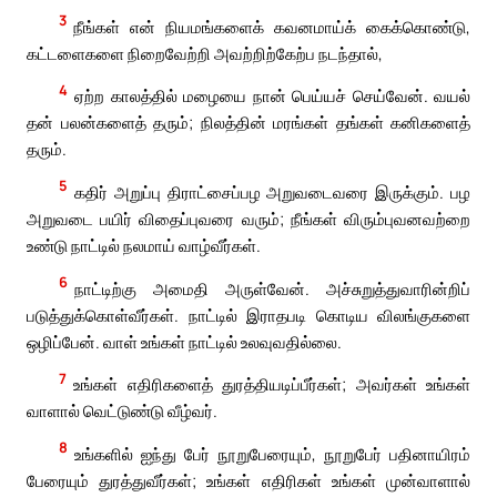
3
நீங்கள் என் நியமங்களைக் கவனமாய்க் கைக்கொண்டு,
கட்டளைகளை நிறைவேற்றி அவற்றிற்கேற்ப நடந்தால்,
4
ஏற்ற காலத்தில் மழையை நான் பெய்யச் செய்வேன். வயல்
தன் பலன்களைத் தரும்; நிலத்தின் மரங்கள் தங்கள் கனிகளைத்
தரும்.
5
கதிர் அறுப்பு திராட்சைப்பழ அறுவடைவரை இருக்கும். பழ
அறுவடை பயிர் விதைப்புவரை வரும்; நீங்கள் விரும்புவனவற்றை
உண்டு நாட்டில் நலமாய் வாழ்வீர்கள்.
6
நாட்டிற்கு அமைதி அருள்வேன். அச்சுறுத்துவாரின்றிப்
படுத்துக்கொள்வீர்கள். நாட்டில் இராதபடி கொடிய விலங்குகளை
ஒழிப்பேன். வாள் உங்கள் நாட்டில் உலவுவதில்லை.
7
உங்கள் எதிரிகளைத் துரத்தியடிப்பீர்கள்; அவர்கள் உங்கள்
வாளால் வெட்டுண்டு வீழ்வர்.
8
உங்களில் ஐந்து பேர் நூறுபேரையும், நூறுபேர் பதினாயிரம்
பேரையும் துரத்துவீர்கள்; உங்கள் எதிரிகள் உங்கள் முன்வாளால்