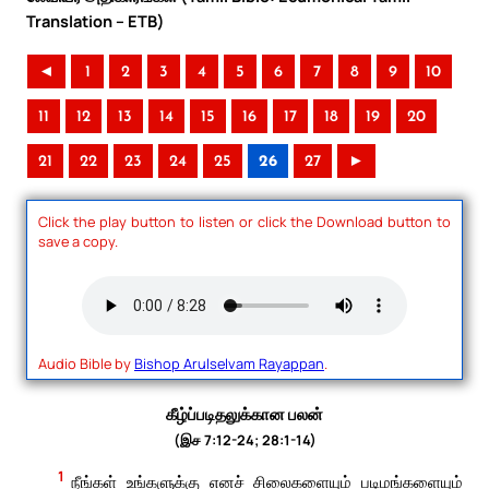
Translation – ETB)
◄
1
2
3
4
5
6
7
8
9
10
11
12
13
14
15
16
17
18
19
20
21
22
23
24
25
26
27
►
Click the play button to listen or click the Download button to
save a copy.
Audio Bible by
Bishop Arulselvam Rayappan
.
கீழ்ப்படிதலுக்கான பலன்
(இச 7:12-24; 28:1-14)
1
நீங்கள் உங்களுக்கு எனச் சிலைகளையும் படிமங்களையும்