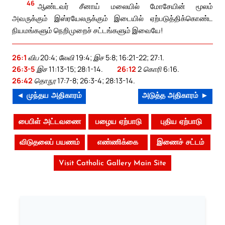
46
ஆண்டவர் சீனாய் மலையில் மோசேயின் மூலம்
அவருக்கும் இஸ்ரயேலருக்கும் இடையில் ஏற்படுத்திக்கொண்ட
நியமங்களும் நெறிமுறைச் சட்டங்களும் இவையே!
26:1
விப 20:4; லேவி 19:4; இச 5:8; 16:21-22; 27:1.
26:3-5
இச 11:13-15; 28:1-14.
26:12
2 கொரி 6:16.
26:42
தொநூ 17:7-8; 26:3-4; 28:13-14.
◄ முந்தய அதிகாரம்
அடுத்த அதிகாரம் ►
பைபிள் அட்டவணை
பழைய ஏற்பாடு
புதிய ஏற்பாடு
விடுதலைப் பயணம்
எண்ணிக்கை
இணைச் சட்டம்
Visit Catholic Gallery Main Site