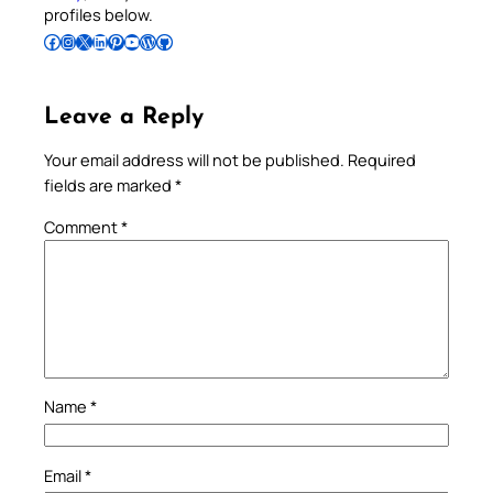
profiles below.
Follow Pradeep on Facebook
Follow Pradeep on Instagram
Follow Pradeep on X
Follow Pradeep on LinkedIn
Follow Pradeep on Pinterest
Subscribe to Pradeep’s Youtube Channel
Follow Pradeep on WordPress
Follow Pradeep on GitHub
Leave a Reply
Your email address will not be published.
Required
fields are marked
*
Comment
*
Name
*
Email
*