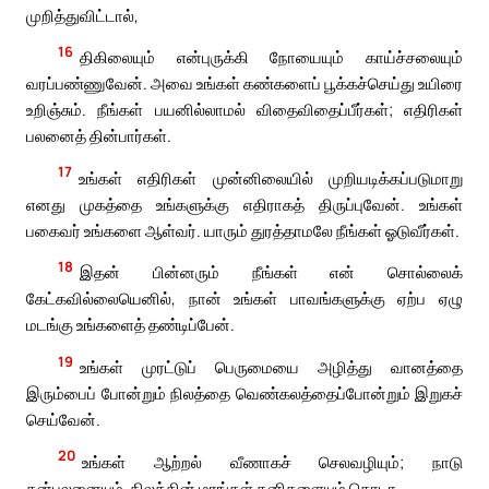
முறித்துவிட்டால்,
16
திகிலையும் என்புருக்கி நோயையும் காய்ச்சலையும்
வரப்பண்ணுவேன். அவை உங்கள் கண்களைப் பூக்கச்செய்து உயிரை
உறிஞ்சும். நீங்கள் பயனில்லாமல் விதைவிதைப்பீர்கள்; எதிரிகள்
பலனைத் தின்பார்கள்.
17
உங்கள் எதிரிகள் முன்னிலையில் முறியடிக்கப்படுமாறு
எனது முகத்தை உங்களுக்கு எதிராகத் திருப்புவேன். உங்கள்
பகைவர் உங்களை ஆள்வர். யாரும் துரத்தாமலே நீங்கள் ஓடுவீர்கள்.
18
இதன் பின்னரும் நீங்கள் என் சொல்லைக்
கேட்கவில்லையெனில், நான் உங்கள் பாவங்களுக்கு ஏற்ப ஏழு
மடங்கு உங்களைத் தண்டிப்பேன்.
19
உங்கள் முரட்டுப் பெருமையை அழித்து வானத்தை
இரும்பைப் போன்றும் நிலத்தை வெண்கலத்தைப்போன்றும் இறுகச்
செய்வேன்.
20
உங்கள் ஆற்றல் வீணாகச் செலவழியும்; நாடு
தன்பலனையும், நிலத்தின் மரங்கள் கனிகளையும் கொடா.