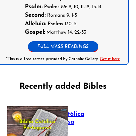
Psalm:
Psalms 85: 9, 10, 11-12, 13-14
Second:
Romans 9: 1-5
Alleluia:
Psalms 130: 5
Gospel:
Matthew 14: 22-33
FULL MASS READINGS
*This is a free service provided by Catholic Gallery.
Get it here
Recently added Bibles
Bíblia Católica
Portuguesa
July 16, 2025