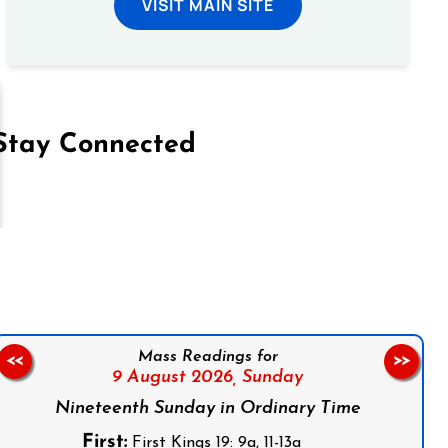
VISIT MAIN SITE
Stay Connected
on Facebook
Follow us on Instagram
Follow us on X
Subscribe to our YouTube Channel
Follow us on WhatsApp
Mass Readings for
<<
>>
9 August 2026,
Sunday
Nineteenth Sunday in Ordinary Time
First:
First Kings 19: 9a, 11-13a