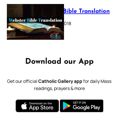
Webster Bible Translation
October 11, 2018
Download our App
Get our official
Catholic Gallery app
for daily Mass
readings, prayers & more