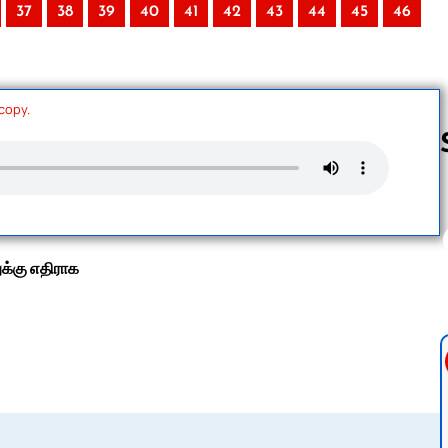
37
38
39
40
41
42
43
44
45
46
 copy.
Follow us 
க்கு எதிராக