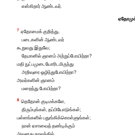
என்கிறார் ஆண்டவர்.
ஏதோமுக்
7
ஏதோமைக் குறித்து,
படைகளின் ஆண்டவர்
கூறுவது இதுவே;
தேமானில் ஞானம் அற்றுப்போயிற்றா?
மதி நுட்பமுடையோரிடமிருந்து
அறிவுரை ஒழிந்துபோயிற்றா?
அவர்களின் ஞானம்
மறைந்து போயிற்றா?
8
தெதோன் குடிமக்களே,
திரும்புங்கள், தப்பியோடுங்கள்;
பள்ளங்களில் பதுங்கிக்கொள்ளுங்கள்;
நான் ஏசாவைத் தண்டிக்கும்
அவனது காலத்தில்