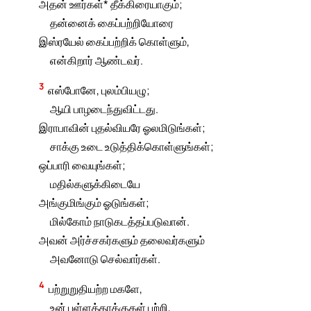
அதன் ஊர்கள்* தீக்கிரையாகும்;
தன்னைக் கைப்பற்றியோரை
இஸ்ரயேல் கைப்பற்றிக் கொள்ளும்,
என்கிறார் ஆண்டவர்.
3
எஸ்போனே, புலம்பியழு;
ஆயி பாழடைந்துவிட்டது.
இராபாவின் புதல்வியரே ஓலமிடுங்கள்;
சாக்கு உடை உடுத்திக்கொள்ளுங்கள்;
ஒப்பாரி வையுங்கள்;
மதில்களுக்கிடையே
அங்குமிங்கும் ஓடுங்கள்;
மில்கோம் நாடுகடத்தப்படுவான்.
அவன் அர்ச்சகர்களும் தலைவர்களும்
அவனோடு செல்வார்கள்.
4
பற்றுறுதியற்ற மகளே,
உன் பள்ளத்தாக்குகள் பற்றி,