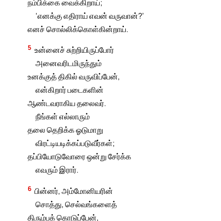
நம்பிக்கை வைக்கிறாய்;
‘எனக்கு எதிராய் எவன் வருவான்?’
எனச் சொல்லிக்கொள்கின்றாய்.
5
உன்னைச் சுற்றியிருப்போர்
அனைவரிடமிருந்தும்
உனக்குத் திகில் வருவிப்பேன்,
என்கிறார் படைகளின்
ஆண்டவராகிய தலைவர்.
நீங்கள் எல்லாரும்
தலை தெறிக்க ஓடுமாறு
விரட்டியடிக்கப்படுவீர்கள்;
தப்பியோடுவோரை ஒன்று சேர்க்க
எவரும் இரார்.
6
பின்னர், அம்மோனியரின்
சொத்து, செல்வங்களைத்
திரும்பக் கொடுப்பேன்,