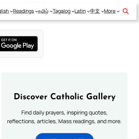
lish
Readings
தமிழ்
Tagalog
Latin
中文
More
Discover Catholic Gallery
Find daily prayers, inspiring quotes,
reflections, articles, Mass readings, and more.