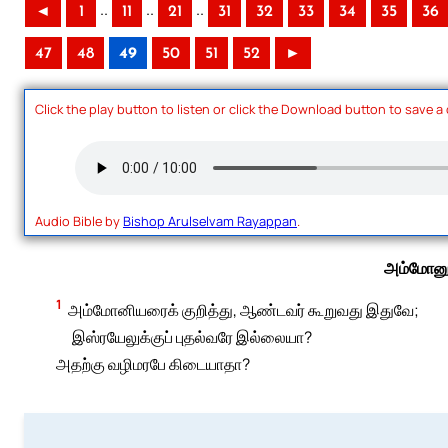
..
..
..
◄
1
11
21
31
32
33
34
35
36
47
48
49
50
51
52
►
Click the play button to listen or click the Download button to save a
Audio Bible by
Bishop Arulselvam Rayappan
.
அம்மோனு
1
அம்மோனியரைக் குறித்து, ஆண்டவர் கூறுவது இதுவே;
இஸ்ரயேலுக்குப் புதல்வரே இல்லையா?
அதற்கு வழிமரபே கிடையாதா?