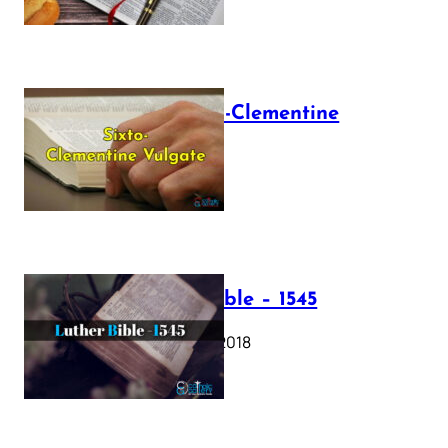
The Sixto-Clementine
Vulgate
July 12, 2025
Luther Bible – 1545
October 17, 2018