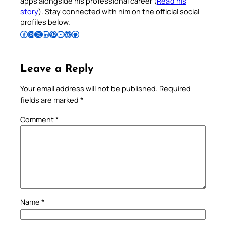
apps alongside his professional career (
Read his
story
). Stay connected with him on the official social
profiles below.
Follow Pradeep on Facebook
Follow Pradeep on Instagram
Follow Pradeep on X
Follow Pradeep on LinkedIn
Follow Pradeep on Pinterest
Subscribe to Pradeep’s Youtube Channel
Follow Pradeep on WordPress
Follow Pradeep on GitHub
Leave a Reply
Your email address will not be published.
Required
fields are marked
*
Comment
*
Name
*