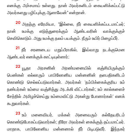
எனக்கு அச்சமாய் உள்ளது. நான் அவர்களிடம் கையளிக்கப்பட்டு
அவர்களது பழிப்புக்கு ஆளாவேன்” என்றான்.
20
அதற்கு எரேமியா, “இல்லை, நீர் கையளிக்கப்படமாட்டீர்;
நான் உமக்கு எடுத்துரைக்கும் ஆண்டவரின் வாக்குக்குச்
செவிகொடும். அது உமக்கு நலம் பயக்கும். நீரும் உயிர் பிழைப்பீர்.
21
நீர் சரணடைய மறுப்பீராகில், இவ்வாறு நடக்குமென
ஆண்டவர் எனக்குக் காட்டியுள்ளார்;
22
யூதா அரசனின் அரண்மனையில் எஞ்சியிருக்கும்
பெண்கள் எல்லாரும் பாபிலோனிய மன்னனின் தளபதிகளிடம்
கொண்டு செல்லப்படுவார்கள். அவர்கள் ‘நம்பிக்கைக்குரிய உம்
நண்பர்கள் உம்மை வஞ்சித்து அடக்கி விட்டார்கள்; உம் கால்களைச்
சேற்றில் அமிழச்செய்து உம்மைவிட்டு அகன்று போனார்கள்’ எனக்
கூறுவார்கள்.
23
உம் மனைவியர், மக்கள் அனைவரும் கல்தேயரிடம்
கொண்டுபோகப்படுவார்கள்; நீரோ அவர்கள் கைக்குத் தப்பமாட்டீர்.
மாறாக, பாபிலோனிய மன்னனால் நீர் பிடிபடுவீர். இந்நகர்