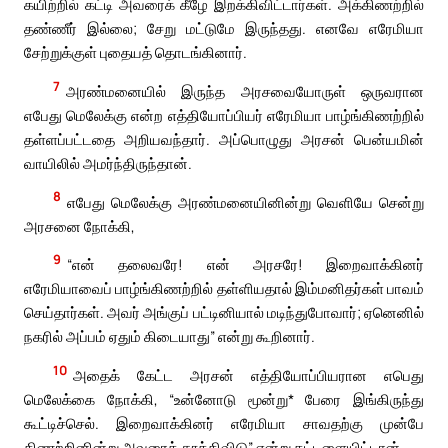
கயிற்றில் கட்டி அவரைக் கீழே இறக்கிவிட்டார்கள். அக்கிணற்றில்
தண்ணீர் இல்லை; சேறு மட்டுமே இருந்தது. எனவே எரேமியா
சேற்றுக்குள் புதையத் தொடங்கினார்.
7
அரண்மனையில் இருந்த அரசவையோருள் ஒருவரான
எபேது மெலேக்கு என்ற எத்தியோப்பியர் எரேமியா பாழ்ங்கிணற்றில்
தள்ளப்பட்டதை அறியவந்தார். அப்பொழுது அரசன் பென்யமின்
வாயிலில் அமர்ந்திருந்தான்.
8
எபேது மெலேக்கு அரண்மனையினின்று வெளியே சென்று
அரசனை நோக்கி,
9
“என் தலைவரே! என் அரசரே! இறைவாக்கினர்
எரேமியாவைப் பாழ்ங்கிணற்றில் தள்ளியதால் இம்மனிதர்கள் பாவம்
செய்தார்கள். அவர் அங்குப் பட்டினியால் மடிந்துபோவார்; ஏனெனில்
நகரில் அப்பம் ஏதும் கிடையாது” என்று கூறினார்.
10
அதைக் கேட்ட அரசன் எத்தியோப்பியரான எபெது
மெலேக்கை நோக்கி, “உன்னோடு மூன்று* பேரை இங்கிருந்து
கூட்டிச்செல். இறைவாக்கினர் எரேமியா சாவதற்கு முன்பே
கிணற்றினின்று அவரைத் தூக்கிவிடு” என்று கட்டளையிட்டான்.