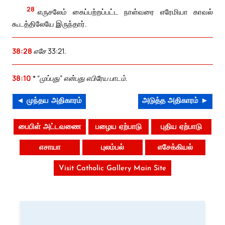
28
எருசலேம் கைப்பற்றப்பட்ட நாள்வரை எரேமியா காவல்
கூடத்திலேயே இருந்தார்.
38:28
எசே 33:21.
38:10
* “முப்பது” என்பது எபிரேய பாடம்.
◄ முந்தய அதிகாரம்
அடுத்த அதிகாரம் ►
பைபிள் அட்டவணை
பழைய ஏற்பாடு
புதிய ஏற்பாடு
எசாயா
புலம்பல்
எசேக்கியல்
Visit Catholic Gallery Main Site