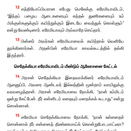
12
எத்தியோப்பியரான எபேது மெலேக்கு எரேமியாவிடம்,
“இந்தப் பழைய ஆடைகளையும் கந்தல் துணிகளையும் உம்
அக்குள்களுக்கும் கயிற்றுக்கும் இடையே வைத்துக் கொள்ளும்”
என்று வேண்டினார். எரேமியாவும் அவ்வாறே செய்தார்.
13
பின்னர் அவர்கள் எரேமியாவைக் கயிற்றால் வெளியே
தூக்கினார்கள். அதன்பின் எரேமியா காவல்கூடத்தில் தங்கி
இருந்தார்.
செதேக்கியா எரேமியாவிடம் மீண்டும் ஆலோசனை கேட்டல்
14
அரசன் செதேக்கியா இறைவாக்கினர் எரேமியாவிடம்
ஆளனுப்பி, அவரை ஆண்டவர் இல்லத்தின் மூன்றாம் வாயிலுக்கு
வரவழைத்தான். அரசன் எரேமியாவை நோக்கி, “நான் உம்மிடம்
ஒன்று கேட்பேன். நீர் என்னிடம் எதையும் மறைக்கக் கூடாது” என்று
சொன்னான்.
15
எரேமியா செதேக்கியாவை நோக்கி, “நான் உள்ளதைச்
சொன்னால் நீர் என்னைத் திண்ணமாய்க் கொன்றுபோடமாட்டீரா?
நான் உமக்கு அறிவுரை கூறினாலும் நீர் கேட்கமாட்டீரே!” என்றார்.