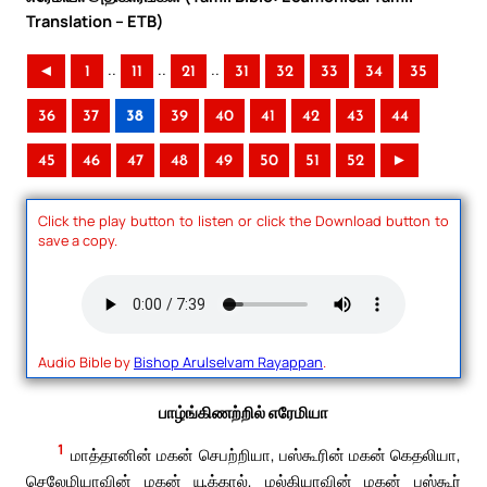
Translation – ETB)
..
..
..
◄
1
11
21
31
32
33
34
35
36
37
38
39
40
41
42
43
44
45
46
47
48
49
50
51
52
►
Click the play button to listen or click the Download button to
save a copy.
Audio Bible by
Bishop Arulselvam Rayappan
.
பாழ்ங்கிணற்றில் எரேமியா
1
மாத்தானின் மகன் செபற்றியா, பஸ்கூரின் மகன் கெதலியா,
செலேமியாவின் மகன் யூக்கால், மல்கியாவின் மகன் பஸ்கூர்