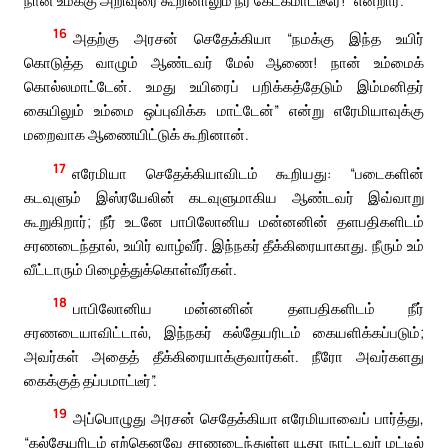
16
அதற்கு அரசன் செதேக்கியா “நமக்கு இந்த உயிர்
கொடுத்த வாழும் ஆண்டவர் மேல் ஆணை! நான் உம்மைக்
கொல்லமாட்டேன். உமது உயிரைப் பறிக்கத்தேடும் இம்மனிதர்
கையிலும் உம்மை ஒப்புவிக்க மாட்டேன்” என்று எரேமியாவுக்கு
மறைவாக ஆணையிட்டுக் கூறினான்.
17
எரேமியா செதேக்கியாவிடம் கூறியது: “படைகளின்
கடவுளும் இஸ்ரயேலின் கடவுளுமாகிய ஆண்டவர் இவ்வாறு
கூறுகிறார்; நீர் உடனே பாபிலோனிய மன்னனின் தளபதிகளிடம்
சரணடைந்தால், உயிர் வாழ்வீர். இந்நகர் தீக்கிரையாகாது. நீரும் உம்
வீட்டாரும் பிழைத்துக்கொள்வீர்கள்.
18
பாபிலோனிய மன்னனின் தளபதிகளிடம் நீர்
சரணடையாவிட்டால், இந்நகர் கல்தேயரிடம் கையளிக்கப்படும்;
அவர்கள் அதைத் தீக்கிரையாக்குவார்கள். நீரோ அவர்களது
கைக்குத் தப்பமாட்டீர்”.
19
அப்பொழுது அரசன் செதேக்கியா எரேமியாவைப் பார்த்து,
“கல்தேயரிடம் ஏற்கெனவே சரணடைந்துள்ள யூதா நாட்டவர் மட்டில்