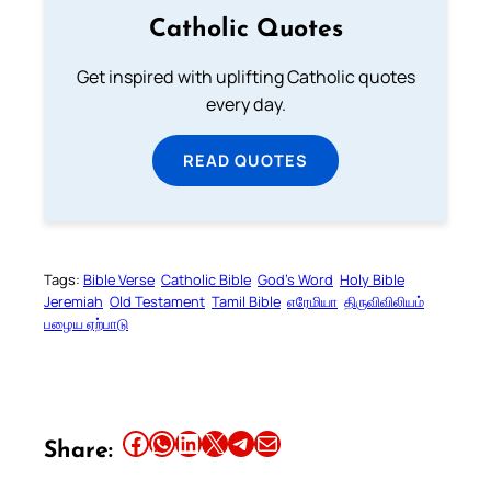
Catholic Quotes
Get inspired with uplifting Catholic quotes
every day.
READ QUOTES
Tags:
Bible Verse
Catholic Bible
God’s Word
Holy Bible
Jeremiah
Old Testament
Tamil Bible
எரேமியா
திருவிவிலியம்
பழைய ஏற்பாடு
Share this article on Facebook
Share this article on WhatsApp
Share this article on LinkedIn
Share this article on X
Share this article on Telegram
Email this Article
Share: