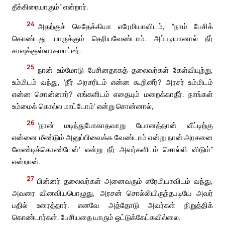
தீக்கிரையாகும்” என்றார்.
24
அதற்குச் செதேக்கியா எரேமியாவிடம், “நாம் பேசிக்
கொண்டது யாருக்கும் தெரியவேண்டாம். அப்படியானால் நீர்
சாவுக்குள்ளாகமாட்டீர்.
25
நான் உம்மோடு பேசினதாகத் தலைவர்கள் கேள்வியுற்று,
உம்மிடம் வந்து, ‘நீர் அரசரிடம் என்ன கூறினீர்? அரசர் உம்மிடம்
என்ன சொன்னார்? எங்களிடம் எதையும் மறைக்காதீர். நாங்கள்
உம்மைக் கொல்ல மாட்டோம்’ என்று சொன்னால்,
26
‘நான் மடிந்துபோகாதவாறு யோனத்தான் வீட்டிற்கு
என்னை மீண்டும் அனுப்பிவைக்க வேண்டாம் என்று நான் அரசனை
வேண்டிக்கொண்டேன்’ என்று நீர் அவர்களிடம் சொல்லி விடும்”
என்றான்.
27
பின்னர் தலைவர்கள் அனைவரும் எரேமியாவிடம் வந்து,
அவரை வினவியபொழுது, அரசன் சொல்லியிருந்தபடியே அவர்
பதில் உரைத்தார். எனவே அத்தோடு அவர்கள் நிறுத்திக்
கொண்டார்கள். பேசியதை யாரும் ஒட்டுக்கேட்கவில்லை.