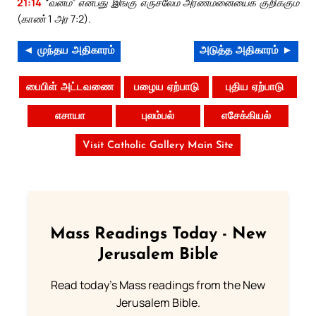
21:14
“வனம்” என்பது இங்கு எருசலேம் அரண்மனையைக் குறிக்கும்
(காண் 1 அர 7:2).
◄ முந்தய அதிகாரம்
அடுத்த அதிகாரம் ►
பைபிள் அட்டவணை
பழைய ஏற்பாடு
புதிய ஏற்பாடு
எசாயா
புலம்பல்
எசேக்கியல்
Visit Catholic Gallery Main Site
Mass Readings Today - New
Jerusalem Bible
Read today's Mass readings from the New
Jerusalem Bible.