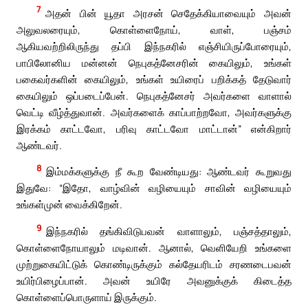
7
அதன் பின் யூதா அரசன் செதேக்கியாவையும் அவன்
அலுவலரையும், கொள்ளைநோய், வாள், பஞ்சம்
ஆகியவற்றிலிருந்து தப்பி இந்நகரில் எஞ்சியிருப்போரையும்,
பாபிலோனிய மன்னன் நெபுகத்னேசரின் கையிலும், உங்கள்
பகைவர்களின் கையிலும், உங்கள் உயிரைப் பறிக்கத் தேடுவார்
கையிலும் ஒப்படைப்பேன். நெபுகத்னேசர் அவர்களை வாளால்
வெட்டி வீழ்த்துவான். அவர்களைக் காப்பாற்றவோ, அவர்களுக்கு
இரக்கம் காட்டவோ, பரிவு காட்டவோ மாட்டான்” என்கிறார்
ஆண்டவர்.
8
இம்மக்களுக்கு நீ கூற வேண்டியது: ஆண்டவர் கூறுவது
இதுவே: “இதோ, வாழ்வின் வழியையும் சாவின் வழியையும்
உங்கள்முன் வைக்கிறேன்.
9
இந்நகரில் தங்கிவிடுபவன் வாளாலும், பஞ்சத்தாலும்,
கொள்ளைநோயாலும் மடிவான். ஆனால், வெளியேறி உங்களை
முற்றுகையிட்டுக் கொண்டிருக்கும் கல்தேயரிடம் சரணடைபவன்
உயிர்பிழைப்பான். அவன் உயிரே அவனுக்குக் கிடைத்த
கொள்ளைப்பொருளாய் இருக்கும்.