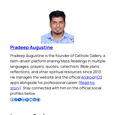
Pradeep Augustine
Pradeep Augustine is the founder of Catholic Gallery, a
faith-driven platform sharing Mass Readings in multiple
languages, prayers, quotes, catechism, Bible plans,
reflections, and other spiritual resources since 2013.
He manages the website and the official
Android
/
iOS
apps alongside his professional career (
Read his
story
). Stay connected with him on the official social
profiles below.
Follow Pradeep on Facebook
Follow Pradeep on Instagram
Follow Pradeep on X
Follow Pradeep on LinkedIn
Follow Pradeep on Pinterest
Subscribe to Pradeep’s Youtube Channel
Follow Pradeep on WordPress
Follow Pradeep on GitHub