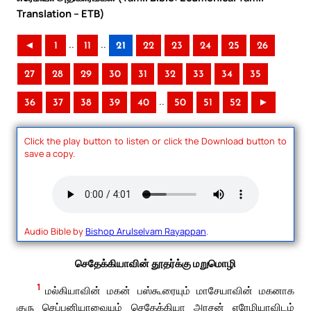
Translation – ETB)
..
..
◄
1
11
21
22
23
24
25
26
27
28
29
30
31
32
33
34
35
..
36
37
38
39
40
50
51
52
►
Click the play button to listen or click the Download button to
save a copy.
Audio Bible by
Bishop Arulselvam Rayappan
.
செதேக்கியாவின் தூதர்க்கு மறுமொழி
1
மல்கியாவின் மகன் பஸ்கூரையும் மாசேயாவின் மகனாக
குரு செப்பனியாவையும் செதேக்கியா அரசன் எரேமியாவிடம்