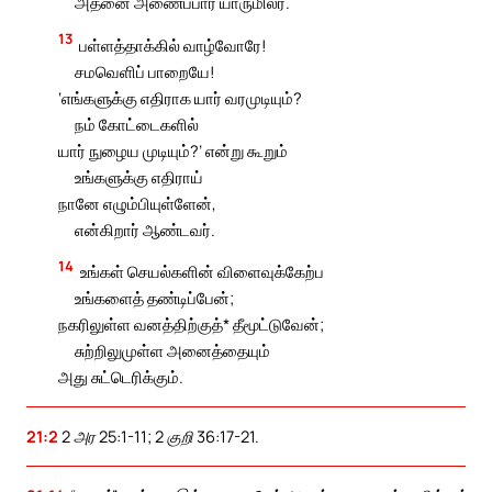
அதனை அணைப்பார் யாருமிலர்.
13
பள்ளத்தாக்கில் வாழ்வோரே!
சமவெளிப் பாறையே!
‘எங்களுக்கு எதிராக யார் வரமுடியும்?
நம் கோட்டைகளில்
யார் நுழைய முடியும்?’ என்று கூறும்
உங்களுக்கு எதிராய்
நானே எழும்பியுள்ளேன்,
என்கிறார் ஆண்டவர்.
14
உங்கள் செயல்களின் விளைவுக்கேற்ப
உங்களைத் தண்டிப்பேன்;
நகரிலுள்ள வனத்திற்குத்* தீமூட்டுவேன்;
சுற்றிலுமுள்ள அனைத்தையும்
அது சுட்டெரிக்கும்.
21:2
2 அர 25:1-11; 2 குறி 36:17-21.