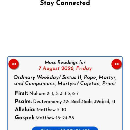
Stay Connected
Follow us on Facebook
Follow us on Instagram
Follow us on X
Subscribe to our YouTube Channel
Follow us on WhatsApp
Mass Readings for
<<
>>
7 August 2026,
Friday
Ordinary Weekday/ Sixtus II, Pope, Martyr,
and Companions, Martyrs/ Cajetan, Priest
First:
Nahum 2: 1, 3; 3: 1-3, 6-7
Psalm:
Deuteronomy 32: 35cd-36ab, 39abcd, 41
Alleluia:
Matthew 5: 10
Gospel:
Matthew 16: 24-28