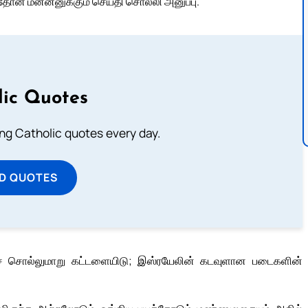
ீதோன் மன்னனுக்கும் செய்தி சொல்லி அனுப்பு.
lic Quotes
ting Catholic quotes every day.
D QUOTES
ைச் சொல்லுமாறு கட்டளையிடு; இஸ்ரயேலின் கடவுளான படைகளின்