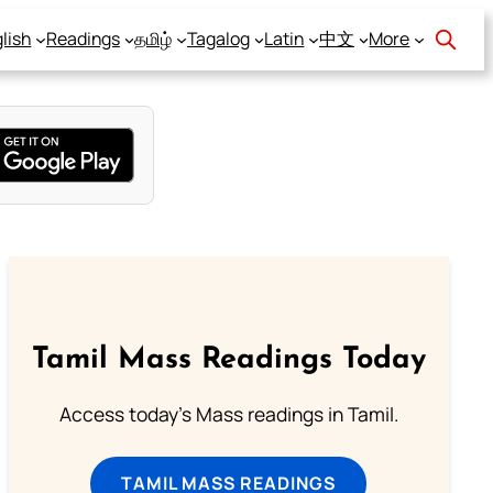
lish
Readings
தமிழ்
Tagalog
Latin
中文
More
Tamil Mass Readings Today
Access today's Mass readings in Tamil.
TAMIL MASS READINGS