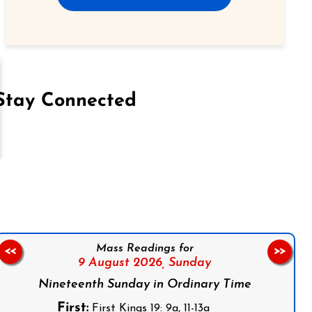
Stay Connected
on Facebook
Follow us on Instagram
Follow us on X
Subscribe to our YouTube Channel
Follow us on WhatsApp
Mass Readings for
<<
>>
9 August 2026,
Sunday
Nineteenth Sunday in Ordinary Time
First:
First Kings 19: 9a, 11-13a