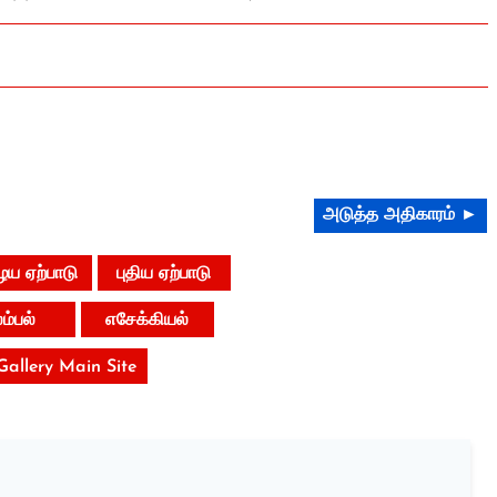
அடுத்த அதிகாரம் ►
ய ஏற்பாடு
புதிய ஏற்பாடு
லம்பல்
எசேக்கியல்
 Gallery Main Site