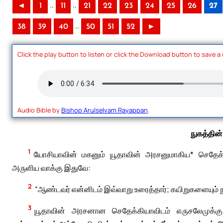
..
..
◄
1
11
21
22
23
24
25
26
27
..
38
39
40
50
51
52
►
Click the play button to listen or click the Download button to save a
Audio Bible by
Bishop Arulselvam Rayappan
.
நுகத்தின
1
யோசியாவின் மகனும் யூதாவின் அரசனுமாகிய* செதேக்
அருளிய வாக்கு இதுவே:
2
“ஆண்டவர் என்னிடம் இவ்வாறு உரைத்தார்; கயிறுகளையும் நுக
3
யூதாவின் அரசனான செதேக்கியாவிடம் எருசலேமுக்க