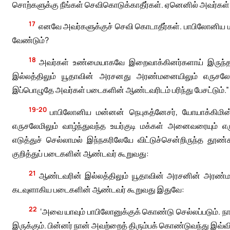
சொற்களுக்கு நீங்கள் செவிகொடுக்காதீர்கள். ஏனெனில் அவர்கள
17
எனவே அவர்களுக்குச் செவி கொடாதீர்கள். பாபிலோனிய மன்
வேண்டும்?
18
அவர்கள் உண்மையாகவே இறைவாக்கினர்களாய் இருந்தா
இல்லத்திலும் யூதாவின் அரசனது அரண்மனையிலும் எருசலேமில
இப்பொழுதே அவர்கள் படைகளின் ஆண்டவரிடம் பரிந்து பேசட்டும்.”
19-20
பாபிலோனிய மன்னன் நெபுகத்னேசர், யோயாக்கிமின
எருசலேமிலும் வாழ்ந்துவந்த உயர்குடி மக்கள் அனைவரையும் 
எடுத்துச் செல்லாமல் இந்நகரிலேயே விட்டுச்சென்றிருந்த தூ
குறித்துப் படைகளின் ஆண்டவர் கூறுவது:
21
ஆண்டவரின் இல்லத்திலும் யூதாவின் அரசனின் அரண்மனைய
கடவுளாகிய படைகளின் ஆண்டவர் கூறுவது இதுவே:
22
‘அவை யாவும் பாபிலோனுக்குக் கொண்டு செல்லப்படும். 
இருக்கும். பின்னர் நான் அவற்றைத் திரும்பக் கொண்டுவந்து இவ்வ