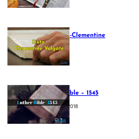
The Sixto-Clementine
Vulgate
July 12, 2025
Luther Bible – 1545
October 17, 2018