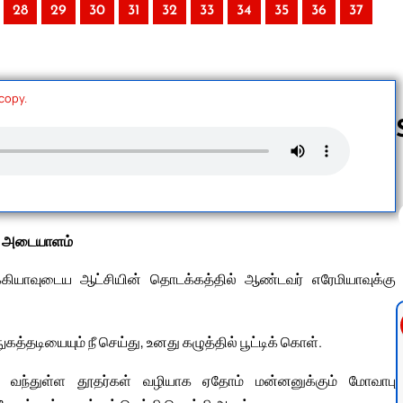
28
29
30
31
32
33
34
35
36
37
 copy.
Follow us 
் அடையாளம்
கியாவுடைய ஆட்சியின் தொடக்கத்தில் ஆண்டவர் எரேமியாவுக்கு
த்தடியையும் நீ செய்து, உனது கழுத்தில் பூட்டிக் கொள்.
ு வந்துள்ள தூதர்கள் வழியாக ஏதோம் மன்னனுக்கும் மோவாபு