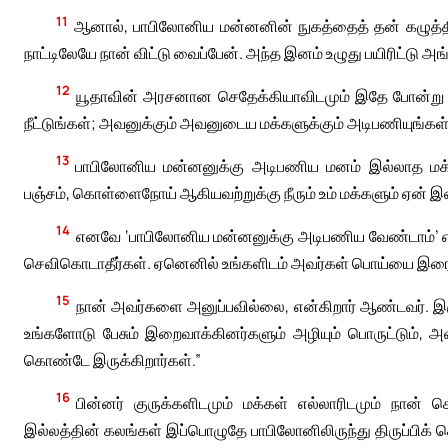
11
ஆனால், பாபிலோனிய மன்னனின் நுகத்தைத் தன் கழுத்தி
நாட்டிலேயே நான் விட்டு வைப்பேன். அந்த இனம் உழுது பயிரிட்டு அங
12
யூதாவின் அரசனான செதேக்கியாவிடமும் இதே போன்று ப
நீட்டுங்கள்; அவனுக்கும் அவனுடைய மக்களுக்கும் அடிபணியுங்கள். 
13
பாபிலோனிய மன்னனுக்கு அடிபணிய மனம் இல்லாத மக்க
பஞ்சம், கொள்ளைநோய் ஆகியவற்றுக்கு நீரும் உம் மக்களும் ஏன்
14
எனவே ‘பாபிலோனிய மன்னனுக்கு அடிபணிய வேண்டாம்’ என
செவிகொடாதீர்கள். ஏனெனில் உங்களிடம் அவர்கள் பொய்யை இரைவ
15
நான் அவர்களை அனுப்பவில்லை, என்கிறார் ஆண்டவர். இருப
உங்களோடு பேசும் இறைவாக்கினர்களும் அழியும் பொருட்டும்,
கொண்டே இருக்கிறார்கள்.”
16
பின்னர் குருக்களிடமும் மக்கள் எல்லாரிடமும் நா
இல்லத்தின் கலங்கள் இப்பொழுதே பாபிலோனிலிருந்து திருப்பிக் 