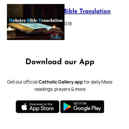
Webster Bible Translation
October 11, 2018
Download our App
Get our official
Catholic Gallery app
for daily Mass
readings, prayers & more