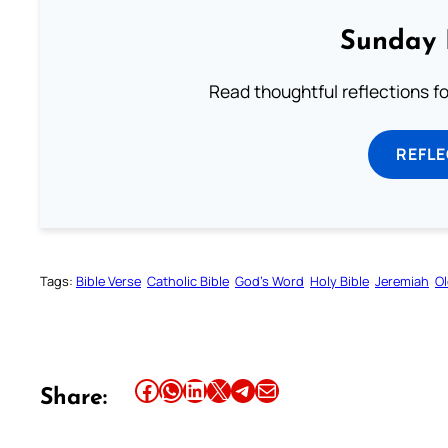
Sunday 
Read thoughtful reflections f
REFL
Tags:
Bible Verse
Catholic Bible
God’s Word
Holy Bible
Jeremiah
O
Share this article on Facebook
Share this article on WhatsApp
Share this article on LinkedIn
Share this article on X
Share this article on Telegram
Email this Article
Share: