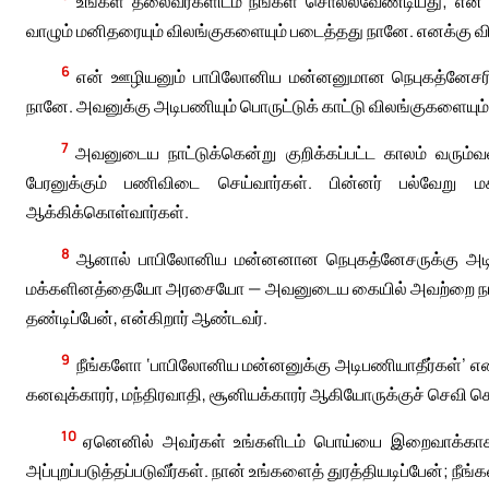
உங்கள் தலைவர்களிடம் நீங்கள் சொல்லவேண்டியது; என் 
வாழும் மனிதரையும் விலங்குகளையும் படைத்தது நானே. எனக்கு வ
6
என் ஊழியனும் பாபிலோனிய மன்னனுமான நெபுகத்னேசரின் 
நானே. அவனுக்கு அடிபணியும் பொருட்டுக் காட்டு விலங்குகளையும் 
7
அவனுடைய நாட்டுக்கென்று குறிக்கப்பட்ட காலம் வரும
பேரனுக்கும் பணிவிடை செய்வார்கள். பின்னர் பல்வேறு
ஆக்கிக்கொள்வார்கள்.
8
ஆனால் பாபிலோனிய மன்னனான நெபுகத்னேசருக்கு அடிப
மக்களினத்தையோ அரசையோ — அவனுடைய கையில் அவற்றை நான் ஒ
தண்டிப்பேன், என்கிறார் ஆண்டவர்.
9
நீங்களோ ‘பாபிலோனிய மன்னனுக்கு அடிபணியாதீர்கள்’ என்
கனவுக்காரர், மந்திரவாதி, சூனியக்காரர் ஆகியோருக்குச் செவி க
10
ஏனெனில் அவர்கள் உங்களிடம் பொய்யை இறைவாக்காக உ
அப்புறப்படுத்தப்படுவீர்கள். நான் உங்களைத் துரத்தியடிப்பேன்; நீங்