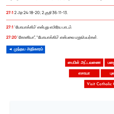
27:1
2 அர 24:18-20; 2 குறி 36:11-13.
27:1
‘யோயாக்கிம்’ என்பது எபிரேய பாடம்.
27:20
‘கோனியா”, “யோயாக்கிம்’ என்பவை மறுபெயர்கள்.
◄ முந்தய அதிகாரம்
பைபிள் அட்டவணை
பழை
எசாயா
பு
Visit Catholic