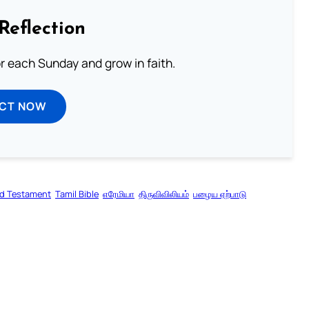
Reflection
or each Sunday and grow in faith.
ECT NOW
ld Testament
Tamil Bible
எரேமியா
திருவிவிலியம்
பழைய ஏற்பாடு