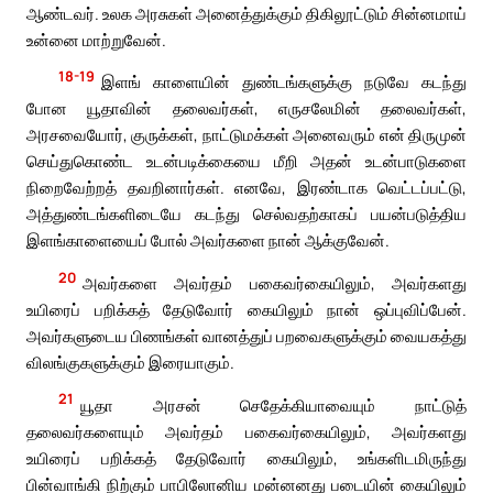
ஆண்டவர். உலக அரசுகள் அனைத்துக்கும் திகிலூட்டும் சின்னமாய்
உன்னை மாற்றுவேன்.
18-19
இளங் காளையின் துண்டங்களுக்கு நடுவே கடந்து
போன யூதாவின் தலைவர்கள், எருசலேமின் தலைவர்கள்,
அரசவையோர், குருக்கள், நாட்டுமக்கள் அனைவரும் என் திருமுன்
செய்துகொண்ட உடன்படிக்கையை மீறி அதன் உடன்பாடுகளை
நிறைவேற்றத் தவறினார்கள். எனவே, இரண்டாக வெட்டப்பட்டு,
அத்துண்டங்களிடையே கடந்து செல்வதற்காகப் பயன்படுத்திய
இளங்காளையைப் போல் அவர்களை நான் ஆக்குவேன்.
20
அவர்களை அவர்தம் பகைவர்கையிலும், அவர்களது
உயிரைப் பறிக்கத் தேடுவோர் கையிலும் நான் ஒப்புவிப்பேன்.
அவர்களுடைய பிணங்கள் வானத்துப் பறவைகளுக்கும் வையகத்து
விலங்குகளுக்கும் இரையாகும்.
21
யூதா அரசன் செதேக்கியாவையும் நாட்டுத்
தலைவர்களையும் அவர்தம் பகைவர்கையிலும், அவர்களது
உயிரைப் பறிக்கத் தேடுவோர் கையிலும், உங்களிடமிருந்து
பின்வாங்கி நிற்கும் பாபிலோனிய மன்னனது படையின் கையிலும்