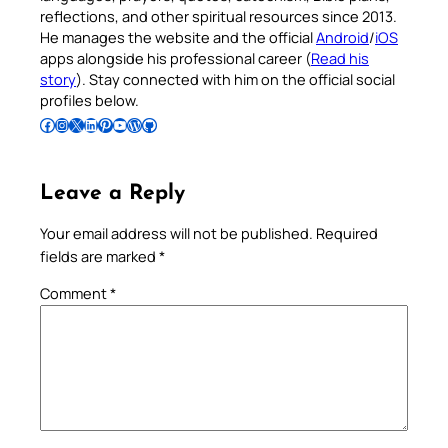
reflections, and other spiritual resources since 2013.
He manages the website and the official
Android
/
iOS
apps alongside his professional career (
Read his
story
). Stay connected with him on the official social
profiles below.
Follow Pradeep on Facebook
Follow Pradeep on Instagram
Follow Pradeep on X
Follow Pradeep on LinkedIn
Follow Pradeep on Pinterest
Subscribe to Pradeep’s Youtube Channel
Follow Pradeep on WordPress
Follow Pradeep on GitHub
Leave a Reply
Your email address will not be published.
Required
fields are marked
*
Comment
*