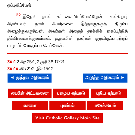
ஒப்புவிப்பேன்.
22
இதோ! நான் கட்டளையிடப்போகிறேன், என்கிறார்
ஆண்டவர். நான் அவர்களை இந்நகருக்குத் திரும்ப
அழைத்துவருவேன். அவர்கள் அதைத் தாக்கிக் கைப்பற்றித்
தீக்கிரையாக்குவார்கள். யூதாவின் நகர்கள் குடியிருப்பாரற்றுப்
பாழாய்ப் போகும்படி செய்வேன்.
34:1
2 அர 25:1; 2 குறி 36:17-21.
34:14
விப 21:2; இச 15:12.
◄ முந்தய அதிகாரம்
அடுத்த அதிகாரம் ►
பைபிள் அட்டவணை
பழைய ஏற்பாடு
புதிய ஏற்பாடு
எசாயா
புலம்பல்
எசேக்கியல்
Visit Catholic Gallery Main Site