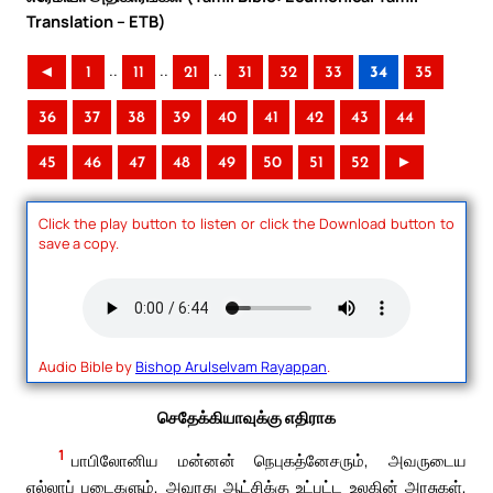
Translation – ETB)
..
..
..
◄
1
11
21
31
32
33
34
35
36
37
38
39
40
41
42
43
44
45
46
47
48
49
50
51
52
►
Click the play button to listen or click the Download button to
save a copy.
Audio Bible by
Bishop Arulselvam Rayappan
.
செதேக்கியாவுக்கு எதிராக
1
பாபிலோனிய மன்னன் நெபுகத்னேசரும், அவருடைய
எல்லாப் படைகளும், அவரது ஆட்சிக்கு உட்பட்ட உலகின் அரசுகள்,