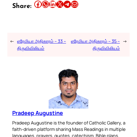
Share this article on Facebook
Share this article on WhatsApp
Share this article on LinkedIn
Share this article on X
Share this article on Telegram
Email this Article
Share:
←
எரேமியா அதிகாரம் – 33 –
எரேமியா அதிகாரம் – 35 –
→
திருவிவிலியம்
திருவிவிலியம்
Pradeep Augustine
Pradeep Augustine is the founder of Catholic Gallery, a
faith-driven platform sharing Mass Readings in multiple
languages, prayers, quotes, catechism, Bible plans,