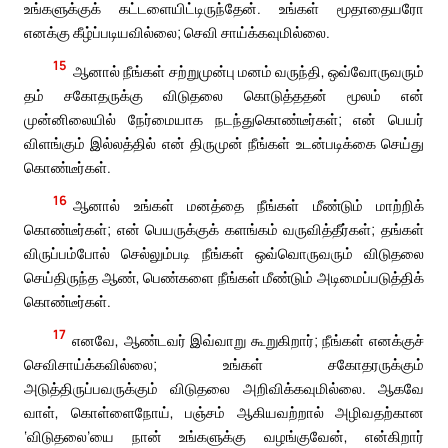
உங்களுக்குக் கட்டளையிட்டிருந்தேன். உங்கள் மூதாதையரோ
எனக்கு கீழ்ப்படியவில்லை; செவி சாய்க்கவுமில்லை.
15
ஆனால் நீங்கள் சற்றுமுன்பு மனம் வருந்தி, ஒவ்வோருவரும்
தம் சகோதருக்கு விடுதலை கொடுத்ததன் மூலம் என்
முன்னிலையில் நேர்மையாக நடந்துகொண்டீர்கள்; என் பெயர்
விளங்கும் இல்லத்தில் என் திருமுன் நீங்கள் உடன்படிக்கை செய்து
கொண்டீர்கள்.
16
ஆனால் உங்கள் மனத்தை நீங்கள் மீண்டும் மாற்றிக்
கொண்டீர்கள்; என் பெயருக்குக் களங்கம் வருவித்தீர்கள்; தங்கள்
விருப்பம்போல் செல்லும்படி நீங்கள் ஒவ்வொருவரும் விடுதலை
செய்திருந்த ஆண், பெண்களை நீங்கள் மீண்டும் அடிமைப்படுத்திக்
கொண்டீர்கள்.
17
எனவே, ஆண்டவர் இவ்வாறு கூறுகிறார்; நீங்கள் எனக்குச்
செவிசாய்க்கவில்லை; உங்கள் சகோதரருக்கும்
அடுத்திருப்பவருக்கும் விடுதலை அறிவிக்கவுமில்லை. ஆகவே
வாள், கொள்ளைநோய், பஞ்சம் ஆகியவற்றால் அழிவதற்கான
‘விடுதலை’யை நான் உங்களுக்கு வழங்குவேன், என்கிறார்