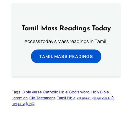
Tamil Mass Readings Today
Access today's Mass readings in Tamil.
TAMIL MASS READINGS
Tags:
Bible Verse
Catholic Bible
God’s Word
Holy Bible
Jeremiah
Old Testament
Tamil Bible
எரேமியா
திருவிவிலியம்
பழைய ஏற்பாடு