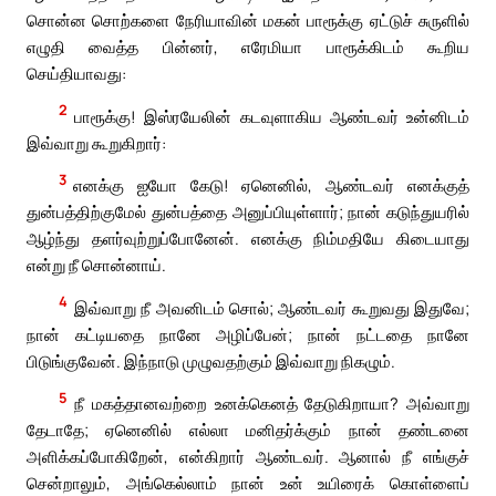
சொன்ன சொற்களை நேரியாவின் மகன் பாரூக்கு ஏட்டுச் சுருளில்
எழுதி வைத்த பின்னர், எரேமியா பாரூக்கிடம் கூறிய
செய்தியாவது:
2
பாரூக்கு! இஸ்ரயேலின் கடவுளாகிய ஆண்டவர் உன்னிடம்
இவ்வாறு கூறுகிறார்:
3
எனக்கு ஐயோ கேடு! ஏனெனில், ஆண்டவர் எனக்குத்
துன்பத்திற்குமேல் துன்பத்தை அனுப்பியுள்ளார்; நான் கடுந்துயரில்
ஆழ்ந்து தளர்வுற்றுப்போனேன். எனக்கு நிம்மதியே கிடையாது
என்று நீ சொன்னாய்.
4
இவ்வாறு நீ அவனிடம் சொல்; ஆண்டவர் கூறுவது இதுவே;
நான் கட்டியதை நானே அழிப்பேன்; நான் நட்டதை நானே
பிடுங்குவேன். இந்நாடு முழுவதற்கும் இவ்வாறு நிகழும்.
5
நீ மகத்தானவற்றை உனக்கெனத் தேடுகிறாயா? அவ்வாறு
தேடாதே; ஏனெனில் எல்லா மனிதர்க்கும் நான் தண்டனை
அளிக்கப்போகிறேன், என்கிறார் ஆண்டவர். ஆனால் நீ எங்குச்
சென்றாலும், அங்கெல்லாம் நான் உன் உயிரைக் கொள்ளைப்