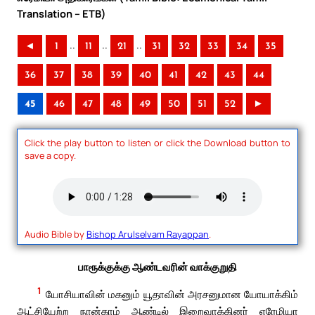
Translation – ETB)
..
..
..
◄
1
11
21
31
32
33
34
35
36
37
38
39
40
41
42
43
44
45
46
47
48
49
50
51
52
►
Click the play button to listen or click the Download button to
save a copy.
Audio Bible by
Bishop Arulselvam Rayappan
.
பாரூக்குக்கு ஆண்டவரின் வாக்குறுதி
1
யோசியாவின் மகனும் யூதாவின் அரசனுமான யோயாக்கிம்
ஆட்சியேற்ற நான்காம் ஆண்டில் இறைவாக்கினர் எரேமியா