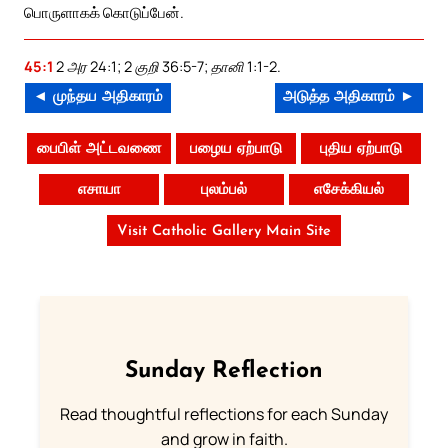
பொருளாகக் கொடுப்பேன்.
45:1
2 அர 24:1; 2 குறி 36:5-7; தானி 1:1-2.
◄ முந்தய அதிகாரம்
அடுத்த அதிகாரம் ►
பைபிள் அட்டவணை
பழைய ஏற்பாடு
புதிய ஏற்பாடு
எசாயா
புலம்பல்
எசேக்கியல்
Visit Catholic Gallery Main Site
Sunday Reflection
Read thoughtful reflections for each Sunday
and grow in faith.