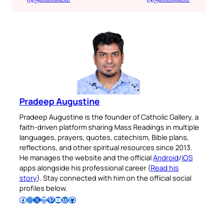
Pradeep Augustine
Pradeep Augustine is the founder of Catholic Gallery, a
faith-driven platform sharing Mass Readings in multiple
languages, prayers, quotes, catechism, Bible plans,
reflections, and other spiritual resources since 2013.
He manages the website and the official
Android
/
iOS
apps alongside his professional career (
Read his
story
). Stay connected with him on the official social
profiles below.
Follow Pradeep on Facebook
Follow Pradeep on Instagram
Follow Pradeep on X
Follow Pradeep on LinkedIn
Follow Pradeep on Pinterest
Subscribe to Pradeep’s Youtube Channel
Follow Pradeep on WordPress
Follow Pradeep on GitHub