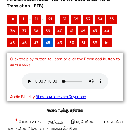
Translation – ETB)
..
..
..
◄
1
11
21
31
32
33
34
35
36
37
38
39
40
41
42
43
44
45
46
47
48
49
50
51
52
►
Click the play button to listen or click the Download button to
save a copy.
Audio Bible by
Bishop Arulselvam Rayappan
.
மோவாபுக்கு எதிராக
1
மோவாபைக் குறித்து, இஸ்ரயேலின் கடவுளாகிய
படைகளின் ஆண்டவர் கூறுவது இதுவே: