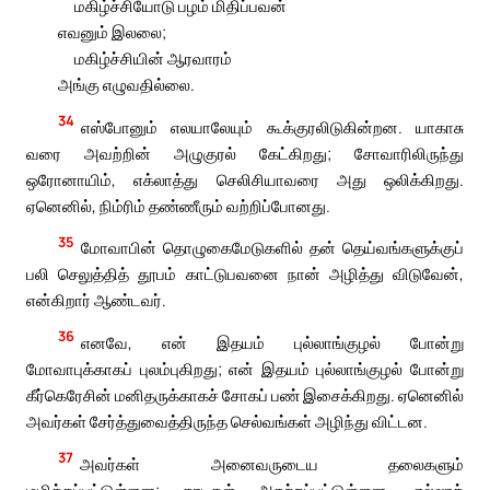
மகிழ்ச்சியோடு பழம் மிதிப்பவன்
எவனும் இலலை;
மகிழ்ச்சியின் ஆரவாரம்
அங்கு எழுவதில்லை.
34
எஸ்போனும் எலயாலேயும் கூக்குரலிடுகின்றன. யாகாசு
வரை அவற்றின் அழுகுரல் கேட்கிறது; சோவாரிலிருந்து
ஒரோனாயிம், எக்லாத்து செலிசியாவரை அது ஒலிக்கிறது.
ஏனெனில், நிம்ரிம் தண்ணீரும் வற்றிப்போனது.
35
மோவாபின் தொழுகைமேடுகளில் தன் தெய்வங்களுக்குப்
பலி செலுத்தித் தூபம் காட்டுபவனை நான் அழித்து விடுவேன்,
என்கிறார் ஆண்டவர்.
36
எனவே, என் இதயம் புல்லாங்குழல் போன்று
மோவாபுக்காகப் புலம்புகிறது; என் இதயம் புல்லாங்குழல் போன்று
கீர்கெரேசின் மனிதருக்காகச் சோகப் பண் இசைக்கிறது. ஏனெனில்
அவர்கள் சேர்த்துவைத்திருந்த செல்வங்கள் அழிந்து விட்டன.
37
அவர்கள் அனைவருடைய தலைகளும்
மழிக்கப்பட்டுள்ளன; தாடிகள் அகற்றப்பட்டுள்ளன. எல்லாக்