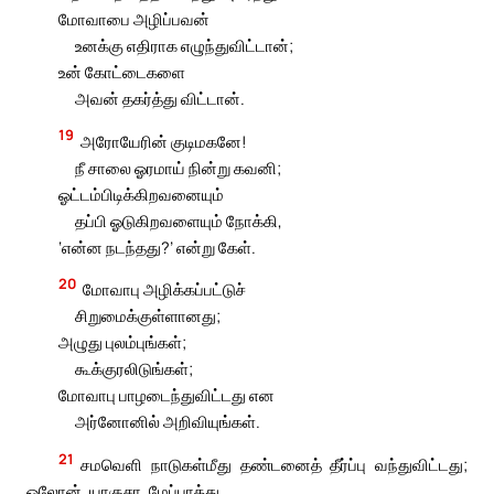
மோவாபை அழிப்பவன்
உனக்கு எதிராக எழுந்துவிட்டான்;
உன் கோட்டைகளை
அவன் தகர்த்து விட்டான்.
19
அரோயேரின் குடிமகனே!
நீ சாலை ஓரமாய் நின்று கவனி;
ஓட்டம்பிடிக்கிறவனையும்
தப்பி ஓடுகிறவளையும் நோக்கி,
‘என்ன நடந்தது?’ என்று கேள்.
20
மோவாபு அழிக்கப்பட்டுச்
சிறுமைக்குள்ளானது;
அழுது புலம்புங்கள்;
கூக்குரலிடுங்கள்;
மோவாபு பாழடைந்துவிட்டது என
அர்னோனில் அறிவியுங்கள்.
21
சமவெளி நாடுகள்மீது தண்டனைத் தீர்ப்பு வந்துவிட்டது;
ஓலோன், யாகுசா, மேப்பாத்து,