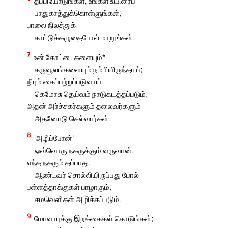
தப்பியோடுங்கள், உங்கள் உயிரைப்
பாதுகாத்துக்கொள்ளுங்கள்;
பாலை நிலத்துக்
காட்டுக்கழுதைபோல் மாறுங்கள்.
7
உன் கோட்டைகளையும்*
கருவூலங்களையும் நம்பியிருந்தாய்;
நீயும் கைப்பற்றப்படுவாய்.
கெமோசு தெய்வம் நாடுகடத்தப்படும்;
அதன் அர்ச்சகர்களும் தலைவர்களும்
அதனோடு செல்வார்கள்.
8
‘அழிப்போன்’
ஒவ்வொரு நகருக்கும் வருவான்.
எந்த நகரும் தப்பாது.
ஆண்டவர் சொல்லியிருப்பது போல்
பள்ளத்தாக்குகள் பாழாகும்;
சமவெளிகள் அழிக்கப்படும்.
9
மோவாபுக்கு இறக்கைகள் கொடுங்கள்;