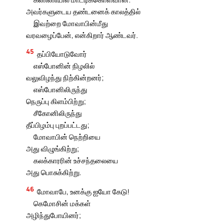
அவர்களுடைய தண்டனைக் காலத்தில்
இவற்றை மோவாபின்மீது
வரவழைப்பேன், என்கிறார் ஆண்டவர்.
45
தப்பியோடுவோர்
எஸ்போனின் நிழலில்
வலுவிழந்து நிற்கின்றனர்;
எஸ்போனிலிருந்து
நெருப்பு கிளம்பிற்று;
சீகோனிலிருந்து
தீப்பிழம்பு புறப்பட்டது;
மோவாபின் நெற்றியை
அது விழுங்கிற்று;
கலக்காரரின் உச்சந்தலையை
அது பொசுக்கிற்று.
46
மோவாபே, உனக்கு ஐயோ கேடு!
கெமோசின் மக்கள்
அழிந்துபோயினர்;