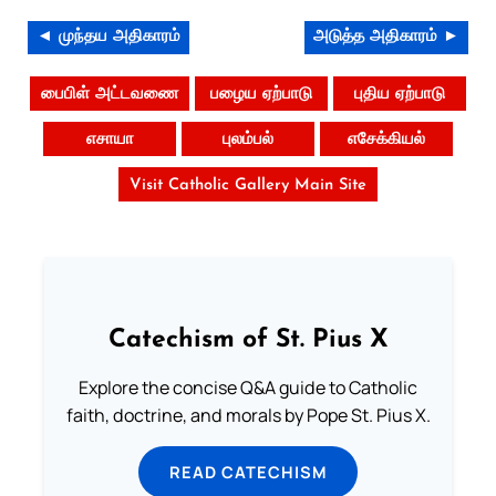
◄ முந்தய அதிகாரம்
அடுத்த அதிகாரம் ►
பைபிள் அட்டவணை
பழைய ஏற்பாடு
புதிய ஏற்பாடு
எசாயா
புலம்பல்
எசேக்கியல்
Visit Catholic Gallery Main Site
Catechism of St. Pius X
Explore the concise Q&A guide to Catholic
faith, doctrine, and morals by Pope St. Pius X.
READ CATECHISM