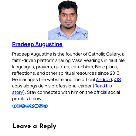
Pradeep Augustine
Pradeep Augustine is the founder of Catholic Gallery, a
faith-driven platform sharing Mass Readings in multiple
languages, prayers, quotes, catechism, Bible plans,
reflections, and other spiritual resources since 2013.
He manages the website and the official
Android
/
iOS
apps alongside his professional career (
Read his
story
). Stay connected with him on the official social
profiles below.
Follow Pradeep on Facebook
Follow Pradeep on Instagram
Follow Pradeep on X
Follow Pradeep on LinkedIn
Follow Pradeep on Pinterest
Subscribe to Pradeep’s Youtube Channel
Follow Pradeep on WordPress
Follow Pradeep on GitHub
Leave a Reply