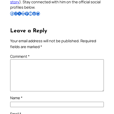
story
). Stay connected with him on the official social
profiles below.
Follow Pradeep on Facebook
Follow Pradeep on Instagram
Follow Pradeep on X
Follow Pradeep on LinkedIn
Follow Pradeep on Pinterest
Subscribe to Pradeep’s Youtube Channel
Follow Pradeep on WordPress
Follow Pradeep on GitHub
Leave a Reply
Your email address will not be published.
Required
fields are marked
*
Comment
*
Name
*
Email
*