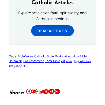
Catholic Articles
Explore articles on faith, spirituality, and
Catholic teachings.
READ ARTICLES
Tags:
Bible Verse
Catholic Bible
God’s Word
Holy Bible
Jeremiah
Old Testament
Tamil Bible
எரேமியா
திருவிவிலியம்
பழைய ஏற்பாடு
Share this article on Facebook
Share this article on WhatsApp
Share this article on LinkedIn
Share this article on X
Share this article on Telegram
Email this Article
Share: