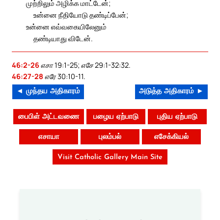
முற்றிலும் அழிக்க மாட்டேன்;
உன்னை நீதியோடு தண்டிப்பேன்;
உன்னை எவ்வகையிலேனும்
தண்டியாது விடேன்.
46:2-26
எசா 19:1-25; எசே 29:1-32:32.
46:27-28
எரே 30:10-11.
◄ முந்தய அதிகாரம்
அடுத்த அதிகாரம் ►
பைபிள் அட்டவணை
பழைய ஏற்பாடு
புதிய ஏற்பாடு
எசாயா
புலம்பல்
எசேக்கியல்
Visit Catholic Gallery Main Site