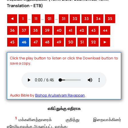
Translation – ETB)
..
..
..
◄
1
11
21
31
32
33
34
35
36
37
38
39
40
41
42
43
44
45
46
47
48
49
50
51
52
►
Click the play button to listen or click the Download button to
save a copy.
Audio Bible by
Bishop Arulselvam Rayappan
.
எகிப்துக்கு எதிராக
1
மக்களினத்தாரைக் குறித்து இறைவாக்கினர்
எரேமியாவுக்கு அருளப்பட்ட வாக்கு: